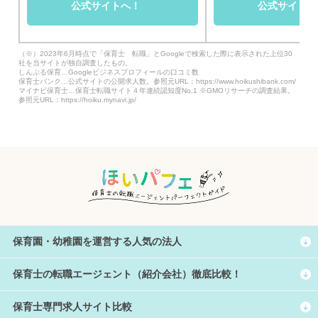
公式サイトへ！
公式サイトへ
（※）2023年6月時点で「保育士 転職」とGoogleで検索した際に表示された上位30
社を当サイトが独自調査したもの。
しんぷる保育…Googleビジネスプロフィールの口コミ数
保育士バンク…公式サイトの公開求人数。参照元URL：https://www.hoikushibank.com/
マイナビ保育士…保育士転職サイト４年連続認知度No.1 ※GMOリサーチの調査結果。
参照元URL：https://hoiku.mynavi.jp/
保育園・幼稚園を運営する人気の法人
保育士の転職エージェント（紹介会社）徹底比較！
保育士専門求人サイト比較