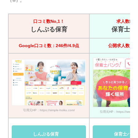
（※）。
口コミ数No,1！
求人数No,
しんぷる保育
保育士バ
Google口コミ数：246件/4.9点
公開求人数：45
引用元HP：https://simple-hoiku.com/
引用元HP：https://www.hoik
しんぷる保育
保育士バン