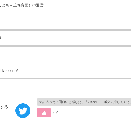
こどもヶ丘保育園）の運営
園
ldvision.jp/
0