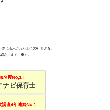
た際に表示された上位30社を調査。
て紹介
します（※）。
知名度No,1！
イナビ保育士
調査4年連続No.1