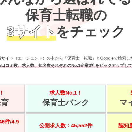
保育士転職の
3サイト
をチェック
サイト（エージェント）の中から「保育士 転職」とGoogleで検索し
口コミ数、求人数、知名度それぞれのNo.1企業3社をピックアップし
！
求人数No,1！
保育
保育士バンク
マ
6件/4.9
公開求人数：45,552件
認知度