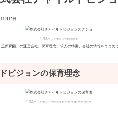
年11月10日
引用元HP：https://childvision.jp/
ヶ丘保育園」の運営会社。保育理念、求人の特徴、会社の情報をまとめ
ドビジョンの保育理念
引用元HP：https://childvision.jp/kodomogaokahoikuen/