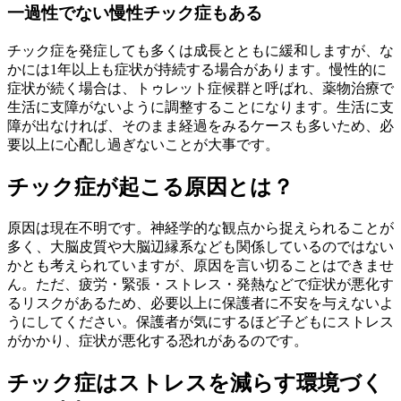
一過性でない慢性チック症もある
チック症を発症しても多くは成長とともに緩和しますが、な
かには1年以上も症状が持続する場合があります。慢性的に
症状が続く場合は、トゥレット症候群と呼ばれ、薬物治療で
生活に支障がないように調整することになります。生活に支
障が出なければ、そのまま経過をみるケースも多いため、必
要以上に心配し過ぎないことが大事です。
チック症が起こる原因とは？
原因は現在不明です。神経学的な観点から捉えられることが
多く、大脳皮質や大脳辺縁系なども関係しているのではない
かとも考えられていますが、原因を言い切ることはできませ
ん。ただ、疲労・緊張・ストレス・発熱などで症状が悪化す
るリスクがあるため、必要以上に保護者に不安を与えないよ
うにしてください。保護者が気にするほど子どもにストレス
がかかり、症状が悪化する恐れがあるのです。
チック症はストレスを減らす環境づく