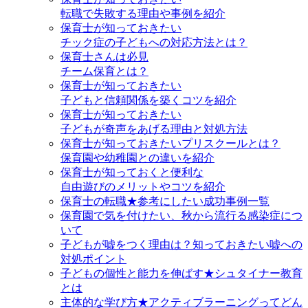
転職で失敗する理由や事例を紹介
保育士が知っておきたい
チック症の子どもへの対応方法とは？
保育士さんは必見
チーム保育とは？
保育士が知っておきたい
子どもと信頼関係を築くコツを紹介
保育士が知っておきたい
子どもが奇声をあげる理由と対処方法
保育士が知っておきたいプリスクールとは？
保育園や幼稚園との違いを紹介
保育士が知っておくと便利な
自由遊びのメリットやコツを紹介
保育士の転職★参考にしたい成功事例一覧
保育園で気を付けたい、秋から流行る感染症につ
いて
子どもが嘘をつく理由は？知っておきたい嘘への
対処ポイント
子どもの個性と能力を伸ばす★シュタイナー教育
とは
主体的な学び方★アクティブラーニングってどん