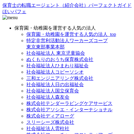
保育士の転職エージェント（紹介会社）パーフェクトガイド
ほいパフェ
保育園・幼稚園を運営する人気の法人
保育園・幼稚園を運営する人気の法人_top
特定非営利活動法人ワーカーズコープ
東京東部事業本部
社会福祉法人 東京児童協会
ぬくもりのおうち保育株式会社
社会福祉法人ひまわり福祉会
社会福祉法人コビーソシオ
三和エンジニアリング株式会社
社会福祉法人日の出福祉会
社会福祉法人国立保育会
社会福祉法人森友会
株式会社テンダーラビングケアサービス
株式会社アソシエ・インターナショナル
株式会社ディアローグ
スリーシーズ株式会社
社会福祉法人雲柱社