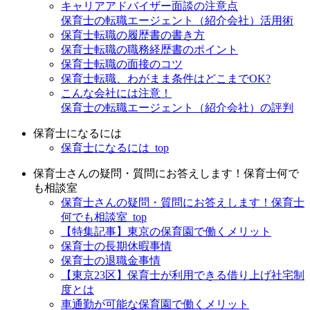
キャリアアドバイザー面談の注意点
保育士の転職エージェント（紹介会社）活用術
保育士転職の履歴書の書き方
保育士転職の職務経歴書のポイント
保育士転職の面接のコツ
保育士転職、わがまま条件はどこまでOK?
こんな会社には注意！
保育士の転職エージェント（紹介会社）の評判
保育士になるには
保育士になるには_top
保育士さんの疑問・質問にお答えします！保育士何で
も相談室
保育士さんの疑問・質問にお答えします！保育士
何でも相談室_top
【特集記事】東京の保育園で働くメリット
保育士の長期休暇事情
保育士の退職金事情
【東京23区】保育士が利用できる借り上げ社宅制
度とは
車通勤が可能な保育園で働くメリット