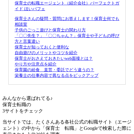
保育士の転職エージェント（紹介会社）パーフェクトガ
イド ほいパフェ
保育士さんの疑問・質問にお答えします！保育士何でも
相談室
子供のごっこ遊びと保育士の関わり方
「〇〇先生？」「〇〇ちゃん？」保育士や子どもの呼び
方と言葉遣い
保育士が知っておくと便利な
自由遊びのメリットやコツを紹介
保育士がおさえておきたいweb面接とは？
やり方や注意点を紹介
保育園の給食 直営・委託でどう違うの？
栄養士の仕事内容で異なる点をピックアップ
みんなから選ばれてる♪
保育士転職の
3サイト
をチェック
当サイトでは、たくさんある各社公式の転職サイト（エージ
ェント）の中から「保育士 転職」とGoogleで検索した際に