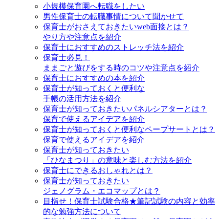
小規模保育園へ転職をしたい
男性保育士の転職事情について聞かせて
保育士がおさえておきたいweb面接とは？
やり方や注意点を紹介
保育士におすすめのストレッチ法を紹介
保育士必見！
ままごと遊びをする時のコツや注意点を紹介
保育士におすすめの本を紹介
保育士が知っておくと便利な
手帳の活用方法を紹介
保育士が知っておきたいパネルシアターとは？
保育で使えるアイデアを紹介
保育士が知っておくと便利なペープサートとは？
保育で使えるアイデアを紹介
保育士が知っておきたい
「ひなまつり」の意味と楽しむ方法を紹介
保育士にできるおしゃれとは？
保育士が知っておきたい
ジェノグラム・エコマップとは？
目指せ！保育士試験合格★筆記試験の内容と効率
的な勉強方法について