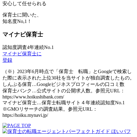
安心して任せられる
保育士に聞いた、
知名度
No,1！
マイナビ保育士
認知度調査4年連続No.1
マイナビ保育士に
登録
（※）2023年6月時点で「保育士 転職」とGoogleで検索し
た際に表示された上位30社を当サイトが独自調査したもの。
しんぷる保育…Googleビジネスプロフィールの口コミ数
保育士バンク…公式サイトの公開求人数。参照元URL：
https://www.hoikushibank.com/
マイナビ保育士…保育士転職サイト４年連続認知度No.1
※GMOリサーチの調査結果。参照元URL：
https://hoiku.mynavi.jp/