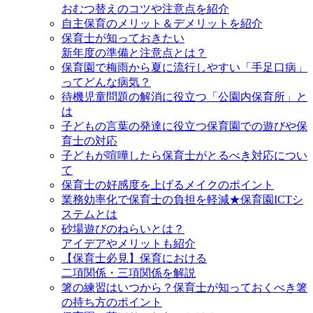
おむつ替えのコツや注意点を紹介
自主保育のメリット＆デメリットを紹介
保育士が知っておきたい
新年度の準備と注意点とは？
保育園で梅雨から夏に流行しやすい「手足口病」
ってどんな病気？
待機児童問題の解消に役立つ「公園内保育所」と
は
子どもの言葉の発達に役立つ保育園での遊びや保
育士の対応
子どもが喧嘩したら保育士がとるべき対応につい
て
保育士の好感度を上げるメイクのポイント
業務効率化で保育士の負担を軽減★保育園ICTシ
ステムとは
砂場遊びのねらいとは？
アイデアやメリットも紹介
【保育士必見】保育における
二項関係・三項関係を解説
箸の練習はいつから？保育士が知っておくべき箸
の持ち方のポイント