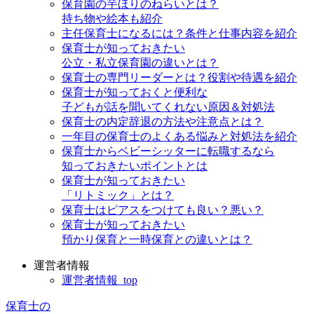
保育園の芋ほりのねらいとは？
持ち物や絵本も紹介
主任保育士になるには？条件と仕事内容を紹介
保育士が知っておきたい
公立・私立保育園の違いとは？
保育士の専門リーダーとは？役割や待遇を紹介
保育士が知っておくと便利な
子どもが話を聞いてくれない原因＆対処法
保育士の内定辞退の方法や注意点とは？
一年目の保育士のよくある悩みと対処法を紹介
保育士からベビーシッターに転職するなら
知っておきたいポイントとは
保育士が知っておきたい
「リトミック」とは？
保育士はピアスをつけても良い？悪い？
保育士が知っておきたい
預かり保育と一時保育との違いとは？
運営者情報
運営者情報_top
保育士の