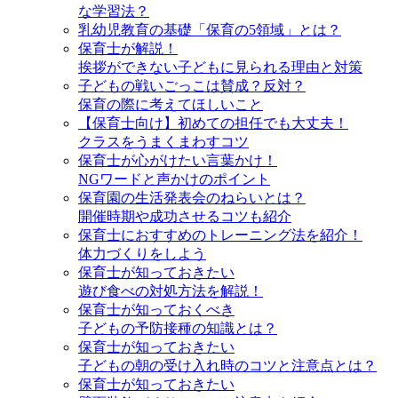
な学習法？
乳幼児教育の基礎「保育の5領域」とは？
保育士が解説！
挨拶ができない子どもに見られる理由と対策
子どもの戦いごっこは賛成？反対？
保育の際に考えてほしいこと
【保育士向け】初めての担任でも大丈夫！
クラスをうまくまわすコツ
保育士が心がけたい言葉かけ！
NGワードと声かけのポイント
保育園の生活発表会のねらいとは？
開催時期や成功させるコツも紹介
保育士におすすめのトレーニング法を紹介！
体力づくりをしよう
保育士が知っておきたい
遊び食べの対処方法を解説！
保育士が知っておくべき
子どもの予防接種の知識とは？
保育士が知っておきたい
子どもの朝の受け入れ時のコツと注意点とは？
保育士が知っておきたい