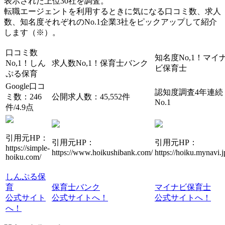
表示された上位30社を調査。
転職エージェントを利用するときに気になる口コミ数、求人
数、知名度それぞれのNo.1企業3社をピックアップして紹介
します（※）。
口コミ数
知名度No,1！
マイ
No,1！
しん
求人数No,1！
保育士バンク
ビ保育士
ぷる保育
Google口コ
認知度調査4年連続
ミ数：246
公開求人数：45,552件
No.1
件/4.9点
引用元HP：
引用元HP：
引用元HP：
https://simple-
https://www.hoikushibank.com/
https://hoiku.mynavi.j
hoiku.com/
しんぷる保
育
保育士バンク
マイナビ保育士
公式サイト
公式サイトへ！
公式サイトへ！
へ！