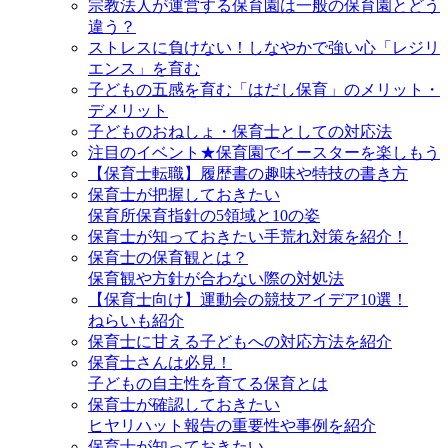
宗教法人が運営する保育園は一般の保育園とどう
違う？
ストレスに負けない！しなやかで強い心「レジリ
エンス」を育む
子どもの五感を育む「はだし保育」のメリット・
デメリット
子どものおねしょ・保育士としての対応法
注目のイベント★保育園でイースターを楽しもう
【保育士転職】履歴書の趣味や特技の書き方
保育士が把握しておきたい
保育所保育指針の5領域と10の姿
保育士が知っておきたい手荒れ対策を紹介！
保育士の保育観とは？
保育観や方針が合わない際の対処法
【保育士向け】運動会の競技アイデア10選！
ねらいも紹介
保育士に甘える子どもへの対応方法を紹介
保育士さんは必見！
子どもの自主性を育てる保育とは
保育士が確認しておきたい
ヒヤリハット報告の重要性や事例を紹介
保育士が知っておきたい