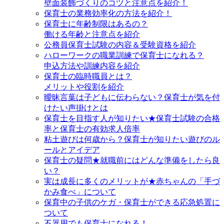
壁面装飾づくりのコツと注意点を紹介！
保育士の業務効率化の方法を紹介！
保育士に年齢制限はあるの？
働ける年齢と注意点を紹介
公務員保育士試験の内容＆受験資格を紹介
ハローワークの職業訓練で保育士になれる？
申込方法や訓練内容を紹介
保育士の臨時職員とは？
メリットや役割を紹介
曖昧言葉は子どもに伝わらない？保育士が気を付
けたい声掛けとは
保育士を目指す人が知りたい★保育士試験の合格
率と保育士の有効求人倍率
粘土遊びは何歳から？保育士が知りたい遊びのル
ールとアイデア
保育士の疑問★就職前にはどんな準備をしたら良
い？
実は成長に多くのメリットが★赤ちゃんの「手づ
かみ食べ」について
保育中の子供のケガ・保育士ができる応急処置に
ついて
不器用でも保育士になれる！