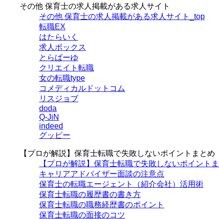
その他 保育士の求人掲載がある求人サイト
その他 保育士の求人掲載がある求人サイト_top
転職EX
はたらいく
求人ボックス
とらばーゆ
クリエイト転職
女の転職type
コメディカルドットコム
リスジョブ
doda
Q-JiN
indeed
グッピー
【プロが解説】保育士転職で失敗しないポイントまとめ
【プロが解説】保育士転職で失敗しないポイントまと
キャリアアドバイザー面談の注意点
保育士の転職エージェント（紹介会社）活用術
保育士転職の履歴書の書き方
保育士転職の職務経歴書のポイント
保育士転職の面接のコツ