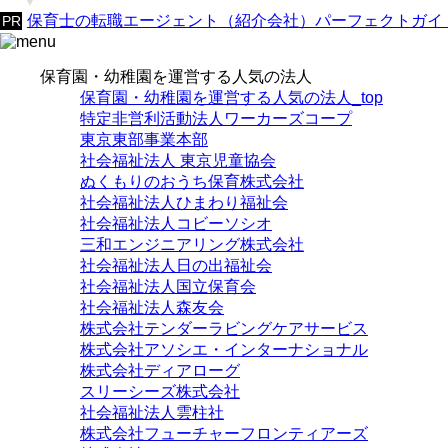
保育士の転職エージェント（紹介会社）パーフェクトガイ
保育園・幼稚園を運営する人気の法人
保育園・幼稚園を運営する人気の法人_top
特定非営利活動法人ワーカーズコープ
東京東部事業本部
社会福祉法人 東京児童協会
ぬくもりのおうち保育株式会社
社会福祉法人ひまわり福祉会
社会福祉法人コビーソシオ
三和エンジニアリング株式会社
社会福祉法人日の出福祉会
社会福祉法人国立保育会
社会福祉法人森友会
株式会社テンダーラビングケアサービス
株式会社アソシエ・インターナショナル
株式会社ディアローグ
スリーシーズ株式会社
社会福祉法人雲柱社
株式会社フューチャーフロンティアーズ