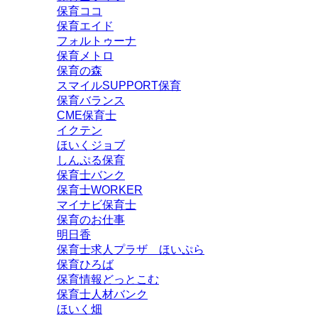
保育ココ
保育エイド
フォルトゥーナ
保育メトロ
保育の森
スマイルSUPPORT保育
保育バランス
CME保育士
イクテン
ほいくジョブ
しんぷる保育
保育士バンク
保育士WORKER
マイナビ保育士
保育のお仕事
明日香
保育士求人プラザ ほいぷら
保育ひろば
保育情報どっとこむ
保育士人材バンク
ほいく畑