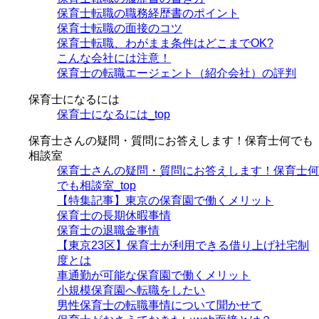
保育士転職の職務経歴書のポイント
保育士転職の面接のコツ
保育士転職、わがまま条件はどこまでOK?
こんな会社には注意！
保育士の転職エージェント（紹介会社）の評判
保育士になるには
保育士になるには_top
保育士さんの疑問・質問にお答えします！保育士何でも
相談室
保育士さんの疑問・質問にお答えします！保育士何
でも相談室_top
【特集記事】東京の保育園で働くメリット
保育士の長期休暇事情
保育士の退職金事情
【東京23区】保育士が利用できる借り上げ社宅制
度とは
車通勤が可能な保育園で働くメリット
小規模保育園へ転職をしたい
男性保育士の転職事情について聞かせて