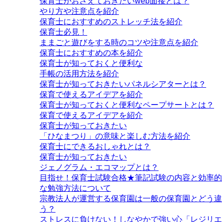
保育士がおさえておきたいweb面接とは？
やり方や注意点を紹介
保育士におすすめのストレッチ法を紹介
保育士必見！
ままごと遊びをする時のコツや注意点を紹介
保育士におすすめの本を紹介
保育士が知っておくと便利な
手帳の活用方法を紹介
保育士が知っておきたいパネルシアターとは？
保育で使えるアイデアを紹介
保育士が知っておくと便利なペープサートとは？
保育で使えるアイデアを紹介
保育士が知っておきたい
「ひなまつり」の意味と楽しむ方法を紹介
保育士にできるおしゃれとは？
保育士が知っておきたい
ジェノグラム・エコマップとは？
目指せ！保育士試験合格★筆記試験の内容と効率的
な勉強方法について
宗教法人が運営する保育園は一般の保育園とどう違
う？
ストレスに負けない！しなやかで強い心「レジリエ