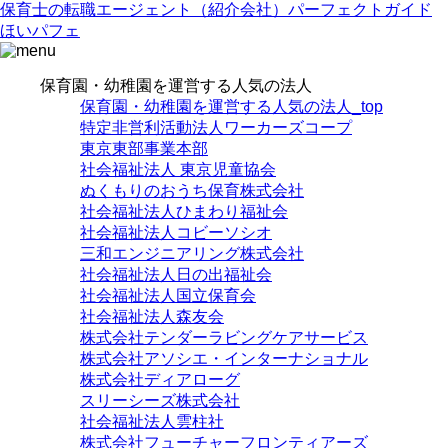
保育士の転職エージェント（紹介会社）パーフェクトガイド
ほいパフェ
保育園・幼稚園を運営する人気の法人
保育園・幼稚園を運営する人気の法人_top
特定非営利活動法人ワーカーズコープ
東京東部事業本部
社会福祉法人 東京児童協会
ぬくもりのおうち保育株式会社
社会福祉法人ひまわり福祉会
社会福祉法人コビーソシオ
三和エンジニアリング株式会社
社会福祉法人日の出福祉会
社会福祉法人国立保育会
社会福祉法人森友会
株式会社テンダーラビングケアサービス
株式会社アソシエ・インターナショナル
株式会社ディアローグ
スリーシーズ株式会社
社会福祉法人雲柱社
株式会社フューチャーフロンティアーズ