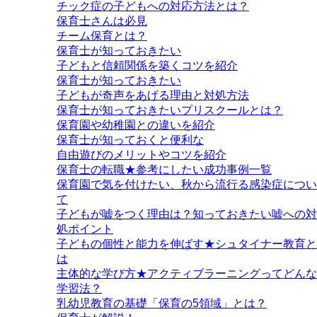
チック症の子どもへの対応方法とは？
保育士さんは必見
チーム保育とは？
保育士が知っておきたい
子どもと信頼関係を築くコツを紹介
保育士が知っておきたい
子どもが奇声をあげる理由と対処方法
保育士が知っておきたいプリスクールとは？
保育園や幼稚園との違いを紹介
保育士が知っておくと便利な
自由遊びのメリットやコツを紹介
保育士の転職★参考にしたい成功事例一覧
保育園で気を付けたい、秋から流行る感染症につい
て
子どもが嘘をつく理由は？知っておきたい嘘への対
処ポイント
子どもの個性と能力を伸ばす★シュタイナー教育と
は
主体的な学び方★アクティブラーニングってどんな
学習法？
乳幼児教育の基礎「保育の5領域」とは？