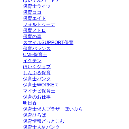
ほいてんパートナー
保育士ライツ
保育ココ
保育エイド
フォルトゥーナ
保育メトロ
保育の森
スマイルSUPPORT保育
保育バランス
CME保育士
イクテン
ほいくジョブ
しんぷる保育
保育士バンク
保育士WORKER
マイナビ保育士
保育のお仕事
明日香
保育士求人プラザ ほいぷら
保育ひろば
保育情報どっとこむ
保育士人材バンク