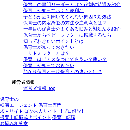
保育士の専門リーダーとは？役割や待遇を紹介
保育士が知っておくと便利な
子どもが話を聞いてくれない原因＆対処法
保育士の内定辞退の方法や注意点とは？
一年目の保育士のよくある悩みと対処法を紹介
保育士からベビーシッターに転職するなら
知っておきたいポイントとは
保育士が知っておきたい
「リトミック」とは？
保育士はピアスをつけても良い？悪い？
保育士が知っておきたい
預かり保育と一時保育との違いとは？
運営者情報
運営者情報_top
保育士の
転職エージェント
保育士専門
求人サイト
ほか求人サイト
【プロ解説】
保育士転職成功ポイント
保育士転職
お悩み相談室