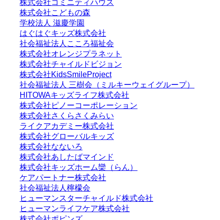
株式会社コミニティハウス
株式会社こどもの森
学校法人 滋慶学園
はぐはぐキッズ株式会社
社会福祉法人こころ福祉会
株式会社オレンジプラネット
株式会社チャイルドビジョン
株式会社KidsSmileProject
社会福祉法人 三樹会（ミルキーウェイグループ）
HITOWAキッズライフ株式会社
株式会社ピノーコーポレーション
株式会社さくらさくみらい
ライクアカデミー株式会社
株式会社グローバルキッズ
株式会社なないろ
株式会社あしたばマインド
株式会社キッズホーム欒（らん）
ケアパートナー株式会社
社会福祉法人檸檬会
ヒューマンスターチャイルド株式会社
ヒューマンライフケア株式会社
株式会社ポピンズ