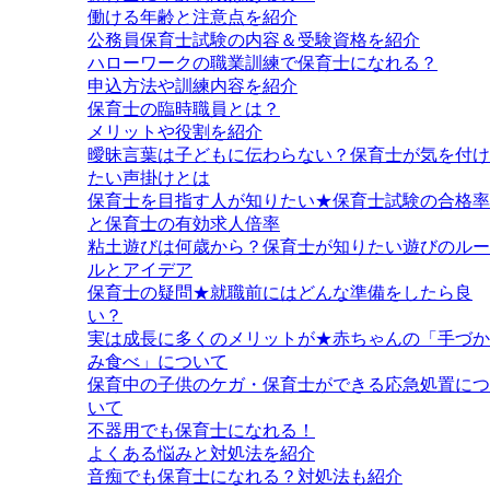
働ける年齢と注意点を紹介
公務員保育士試験の内容＆受験資格を紹介
ハローワークの職業訓練で保育士になれる？
申込方法や訓練内容を紹介
保育士の臨時職員とは？
メリットや役割を紹介
曖昧言葉は子どもに伝わらない？保育士が気を付け
たい声掛けとは
保育士を目指す人が知りたい★保育士試験の合格率
と保育士の有効求人倍率
粘土遊びは何歳から？保育士が知りたい遊びのルー
ルとアイデア
保育士の疑問★就職前にはどんな準備をしたら良
い？
実は成長に多くのメリットが★赤ちゃんの「手づか
み食べ」について
保育中の子供のケガ・保育士ができる応急処置につ
いて
不器用でも保育士になれる！
よくある悩みと対処法を紹介
音痴でも保育士になれる？対処法も紹介