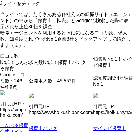
3サイト
をチェック
当サイトでは、たくさんある各社公式の転職サイト（エージェ
ント）の中から「保育士 転職」とGoogleで検索した際に表
示された上位30社を調査。
転職エージェントを利用するときに気になる口コミ数、求人
数、知名度それぞれのNo.1企業3社をピックアップして紹介
し
ます（※）。
口コミ数
知名度No,1！
マイ
No,1！
しんぷ
求人数No,1！
保育士バンク
ビ保育士
る保育
Google口コ
認知度調査4年連
ミ数：246
公開求人数：45,552件
No.1
件/4.9点
引用元HP：
引用元HP：
引用元HP：
https://simple-
https://www.hoikushibank.com/
https://hoiku.mynav
hoiku.com/
しんぷる保育
保育士バンク
マイナビ保育士
公式サイト