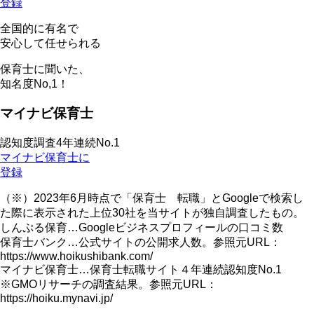
登録
全国的に有名で
安心して任せられる
保育士に聞いた、
知名度
No,1！
マイナビ保育士
認知度調査4年連続No.1
マイナビ保育士に
登録
（※）2023年6月時点で「保育士 転職」とGoogleで検索し
た際に表示された上位30社を当サイトが独自調査したもの。
しんぷる保育…Googleビジネスプロフィールの口コミ数
保育士バンク…公式サイトの公開求人数。参照元URL：
https://www.hoikushibank.com/
マイナビ保育士…保育士転職サイト４年連続認知度No.1
※GMOリサーチの調査結果。参照元URL：
https://hoiku.mynavi.jp/