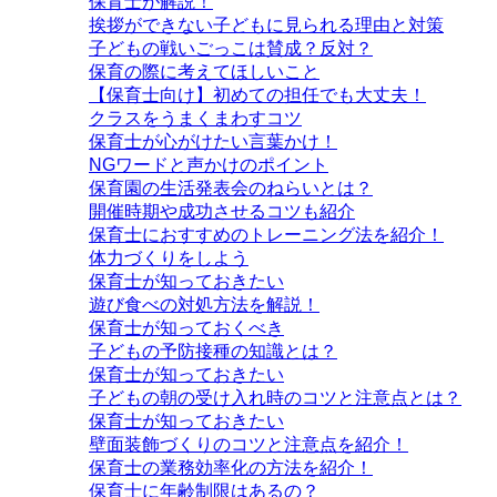
保育士が解説！
挨拶ができない子どもに見られる理由と対策
子どもの戦いごっこは賛成？反対？
保育の際に考えてほしいこと
【保育士向け】初めての担任でも大丈夫！
クラスをうまくまわすコツ
保育士が心がけたい言葉かけ！
NGワードと声かけのポイント
保育園の生活発表会のねらいとは？
開催時期や成功させるコツも紹介
保育士におすすめのトレーニング法を紹介！
体力づくりをしよう
保育士が知っておきたい
遊び食べの対処方法を解説！
保育士が知っておくべき
子どもの予防接種の知識とは？
保育士が知っておきたい
子どもの朝の受け入れ時のコツと注意点とは？
保育士が知っておきたい
壁面装飾づくりのコツと注意点を紹介！
保育士の業務効率化の方法を紹介！
保育士に年齢制限はあるの？