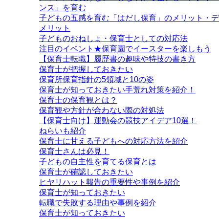
ンス」を育む
子どもの五感を育む「はだし保育」のメリット・デ
メリット
子どものおねしょ・保育士としての対応法
注目のイベント★保育園でイースターを楽しもう
【保育士転職】履歴書の趣味や特技の書き方
保育士が把握しておきたい
保育所保育指針の5領域と10の姿
保育士が知っておきたい手荒れ対策を紹介！
保育士の保育観とは？
保育観や方針が合わない際の対処法
【保育士向け】運動会の競技アイデア10選！
ねらいも紹介
保育士に甘える子どもへの対応方法を紹介
保育士さんは必見！
子どもの自主性を育てる保育とは
保育士が確認しておきたい
ヒヤリハット報告の重要性や事例を紹介
保育士が知っておきたい
転職で失敗する理由や事例を紹介
保育士が知っておきたい