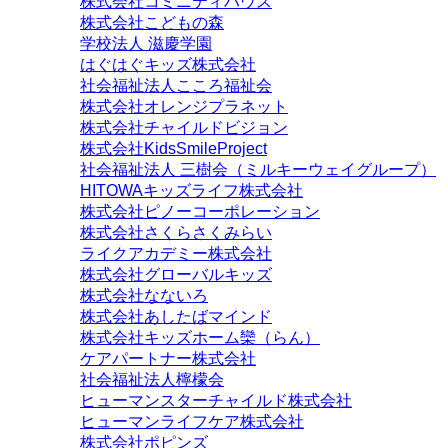
株式会社コミニティハウス
株式会社こどもの森
学校法人 滋慶学園
はぐはぐキッズ株式会社
社会福祉法人こころ福祉会
株式会社オレンジプラネット
株式会社チャイルドビジョン
株式会社KidsSmileProject
社会福祉法人 三樹会（ミルキーウェイグループ）
HITOWAキッズライフ株式会社
株式会社ピノーコーポレーション
株式会社さくらさくみらい
ライクアカデミー株式会社
株式会社グローバルキッズ
株式会社なないろ
株式会社あしたばマインド
株式会社キッズホーム欒（らん）
ケアパートナー株式会社
社会福祉法人檸檬会
ヒューマンスターチャイルド株式会社
ヒューマンライフケア株式会社
株式会社ポピンズ