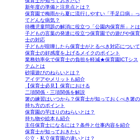
保育士が知っておきたい
新年度の準備と注意点とは？
保育園で梅雨から夏に流行しやすい「手足口病」っ
てどんな病気？
待機児童問題の解消に役立つ「公園内保育所」とは
子どもの言葉の発達に役立つ保育園での遊びや保育
士の対応
子どもが喧嘩したら保育士がとるべき対応について
保育士の好感度を上げるメイクのポイント
業務効率化で保育士の負担を軽減★保育園ICTシス
テムとは
砂場遊びのねらいとは？
アイデアやメリットも紹介
【保育士必見】保育における
二項関係・三項関係を解説
箸の練習はいつから？保育士が知っておくべき箸の
持ち方のポイント
保育園の芋ほりのねらいとは？
持ち物や絵本も紹介
主任保育士になるには？条件と仕事内容を紹介
保育士が知っておきたい
公立・私立保育園の違いとは？