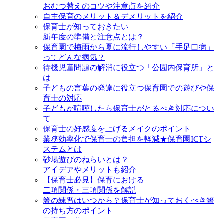
おむつ替えのコツや注意点を紹介
自主保育のメリット＆デメリットを紹介
保育士が知っておきたい
新年度の準備と注意点とは？
保育園で梅雨から夏に流行しやすい「手足口病」
ってどんな病気？
待機児童問題の解消に役立つ「公園内保育所」と
は
子どもの言葉の発達に役立つ保育園での遊びや保
育士の対応
子どもが喧嘩したら保育士がとるべき対応につい
て
保育士の好感度を上げるメイクのポイント
業務効率化で保育士の負担を軽減★保育園ICTシ
ステムとは
砂場遊びのねらいとは？
アイデアやメリットも紹介
【保育士必見】保育における
二項関係・三項関係を解説
箸の練習はいつから？保育士が知っておくべき箸
の持ち方のポイント