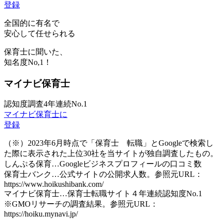
登録
全国的に有名で
安心して任せられる
保育士に聞いた、
知名度
No,1！
マイナビ保育士
認知度調査4年連続No.1
マイナビ保育士に
登録
（※）2023年6月時点で「保育士 転職」とGoogleで検索し
た際に表示された上位30社を当サイトが独自調査したもの。
しんぷる保育…Googleビジネスプロフィールの口コミ数
保育士バンク…公式サイトの公開求人数。参照元URL：
https://www.hoikushibank.com/
マイナビ保育士…保育士転職サイト４年連続認知度No.1
※GMOリサーチの調査結果。参照元URL：
https://hoiku.mynavi.jp/