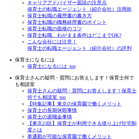
キャリアアドバイザー面談の注意点
保育士の転職エージェント（紹介会社）活用術
保育士転職の履歴書の書き方
保育士転職の職務経歴書のポイント
保育士転職の面接のコツ
保育士転職、わがまま条件はどこまでOK?
こんな会社には注意！
保育士の転職エージェント（紹介会社）の評判
保育士になるには
保育士になるには_top
保育士さんの疑問・質問にお答えします！保育士何で
も相談室
保育士さんの疑問・質問にお答えします！保育士
何でも相談室_top
【特集記事】東京の保育園で働くメリット
保育士の長期休暇事情
保育士の退職金事情
【東京23区】保育士が利用できる借り上げ社宅制
度とは
車通勤が可能な保育園で働くメリット