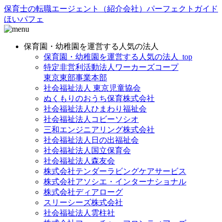
保育士の転職エージェント（紹介会社）パーフェクトガイド
ほいパフェ
保育園・幼稚園を運営する人気の法人
保育園・幼稚園を運営する人気の法人_top
特定非営利活動法人ワーカーズコープ
東京東部事業本部
社会福祉法人 東京児童協会
ぬくもりのおうち保育株式会社
社会福祉法人ひまわり福祉会
社会福祉法人コビーソシオ
三和エンジニアリング株式会社
社会福祉法人日の出福祉会
社会福祉法人国立保育会
社会福祉法人森友会
株式会社テンダーラビングケアサービス
株式会社アソシエ・インターナショナル
株式会社ディアローグ
スリーシーズ株式会社
社会福祉法人雲柱社