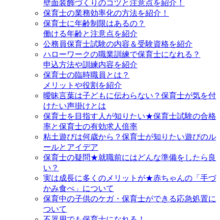
壁面装飾づくりのコツと注意点を紹介！
保育士の業務効率化の方法を紹介！
保育士に年齢制限はあるの？
働ける年齢と注意点を紹介
公務員保育士試験の内容＆受験資格を紹介
ハローワークの職業訓練で保育士になれる？
申込方法や訓練内容を紹介
保育士の臨時職員とは？
メリットや役割を紹介
曖昧言葉は子どもに伝わらない？保育士が気を付
けたい声掛けとは
保育士を目指す人が知りたい★保育士試験の合格
率と保育士の有効求人倍率
粘土遊びは何歳から？保育士が知りたい遊びのル
ールとアイデア
保育士の疑問★就職前にはどんな準備をしたら良
い？
実は成長に多くのメリットが★赤ちゃんの「手づ
かみ食べ」について
保育中の子供のケガ・保育士ができる応急処置に
ついて
不器用でも保育士になれる！