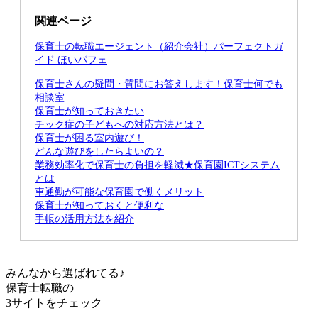
関連ページ
保育士の転職エージェント（紹介会社）パーフェクトガ
イド ほいパフェ
保育士さんの疑問・質問にお答えします！保育士何でも
相談室
保育士が知っておきたい
チック症の子どもへの対応方法とは？
保育士が困る室内遊び！
どんな遊びをしたらよいの？
業務効率化で保育士の負担を軽減★保育園ICTシステム
とは
車通勤が可能な保育園で働くメリット
保育士が知っておくと便利な
手帳の活用方法を紹介
みんなから選ばれてる♪
保育士転職の
3サイト
をチェック