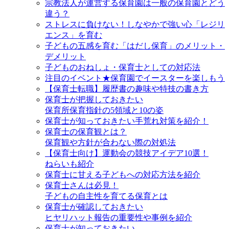
宗教法人が運営する保育園は一般の保育園とどう
違う？
ストレスに負けない！しなやかで強い心「レジリ
エンス」を育む
子どもの五感を育む「はだし保育」のメリット・
デメリット
子どものおねしょ・保育士としての対応法
注目のイベント★保育園でイースターを楽しもう
【保育士転職】履歴書の趣味や特技の書き方
保育士が把握しておきたい
保育所保育指針の5領域と10の姿
保育士が知っておきたい手荒れ対策を紹介！
保育士の保育観とは？
保育観や方針が合わない際の対処法
【保育士向け】運動会の競技アイデア10選！
ねらいも紹介
保育士に甘える子どもへの対応方法を紹介
保育士さんは必見！
子どもの自主性を育てる保育とは
保育士が確認しておきたい
ヒヤリハット報告の重要性や事例を紹介
保育士が知っておきたい