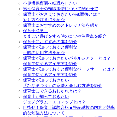
小規模保育園へ転職をしたい
男性保育士の転職事情について聞かせて
保育士がおさえておきたいweb面接とは？
やり方や注意点を紹介
保育士におすすめのストレッチ法を紹介
保育士必見！
ままごと遊びをする時のコツや注意点を紹介
保育士におすすめの本を紹介
保育士が知っておくと便利な
手帳の活用方法を紹介
保育士が知っておきたいパネルシアターとは？
保育で使えるアイデアを紹介
保育士が知っておくと便利なペープサートとは？
保育で使えるアイデアを紹介
保育士が知っておきたい
「ひなまつり」の意味と楽しむ方法を紹介
保育士にできるおしゃれとは？
保育士が知っておきたい
ジェノグラム・エコマップとは？
目指せ！保育士試験合格★筆記試験の内容と効率
的な勉強方法について