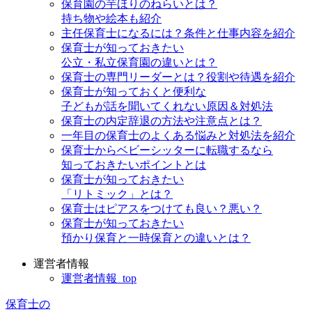
保育園の芋ほりのねらいとは？
持ち物や絵本も紹介
主任保育士になるには？条件と仕事内容を紹介
保育士が知っておきたい
公立・私立保育園の違いとは？
保育士の専門リーダーとは？役割や待遇を紹介
保育士が知っておくと便利な
子どもが話を聞いてくれない原因＆対処法
保育士の内定辞退の方法や注意点とは？
一年目の保育士のよくある悩みと対処法を紹介
保育士からベビーシッターに転職するなら
知っておきたいポイントとは
保育士が知っておきたい
「リトミック」とは？
保育士はピアスをつけても良い？悪い？
保育士が知っておきたい
預かり保育と一時保育との違いとは？
運営者情報
運営者情報_top
保育士の