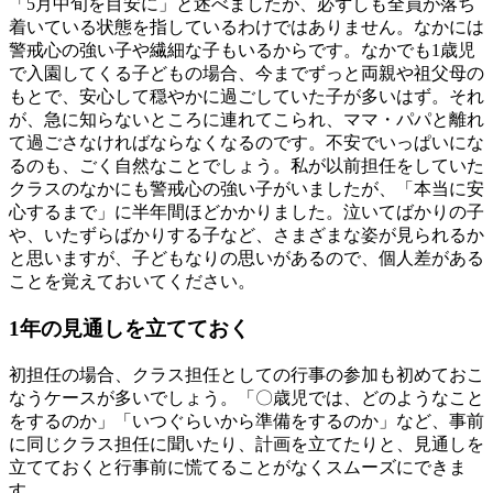
「5月中旬を目安に」と述べましたが、必ずしも全員が落ち
着いている状態を指しているわけではありません。なかには
警戒心の強い子や繊細な子もいるからです。なかでも1歳児
で入園してくる子どもの場合、今までずっと両親や祖父母の
もとで、安心して穏やかに過ごしていた子が多いはず。それ
が、急に知らないところに連れてこられ、ママ・パパと離れ
て過ごさなければならなくなるのです。不安でいっぱいにな
るのも、ごく自然なことでしょう。私が以前担任をしていた
クラスのなかにも警戒心の強い子がいましたが、「本当に安
心するまで」に半年間ほどかかりました。泣いてばかりの子
や、いたずらばかりする子など、さまざまな姿が見られるか
と思いますが、子どもなりの思いがあるので、個人差がある
ことを覚えておいてください。
1年の見通しを立てておく
初担任の場合、クラス担任としての行事の参加も初めておこ
なうケースが多いでしょう。「〇歳児では、どのようなこと
をするのか」「いつぐらいから準備をするのか」など、事前
に同じクラス担任に聞いたり、計画を立てたりと、見通しを
立てておくと行事前に慌てることがなくスムーズにできま
す。