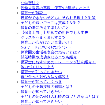
な学習法？
乳幼児教育の基礎「保育の5領域」とは？
保育士が解説！
挨拶ができない子どもに見られる理由と対策
子どもの戦いごっこは賛成？反対？
保育の際に考えてほしいこと
【保育士向け】初めての担任でも大丈夫！
クラスをうまくまわすコツ
保育士が心がけたい言葉かけ！
NGワードと声かけのポイント
保育園の生活発表会のねらいとは？
開催時期や成功させるコツも紹介
保育士におすすめのトレーニング法を紹介！
体力づくりをしよう
保育士が知っておきたい
遊び食べの対処方法を解説！
保育士が知っておくべき
子どもの予防接種の知識とは？
保育士が知っておきたい
子どもの朝の受け入れ時のコツと注意点とは？
保育士が知っておきたい