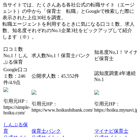
当サイトでは、たくさんある各社公式の転職サイト（エージ
ェント）の中から「保育士 転職」とGoogleで検索した際に
表示された上位30社を調査。
転職エージェントを利用するときに気になる口コミ数、求人
数、知名度それぞれのNo.1企業3社をピックアップして紹介
します（※）。
口コミ数
知名度No,1！
マイ
No,1！
しん
求人数No,1！
保育士バンク
ビ保育士
ぷる保育
Google口コ
認知度調査4年連続
ミ数：246
公開求人数：45,552件
No.1
件/4.9点
引用元HP：
引用元HP：
引用元HP：
https://simple-
https://www.hoikushibank.com/
https://hoiku.mynavi.j
hoiku.com/
しんぷる保
育
保育士バンク
マイナビ保育士