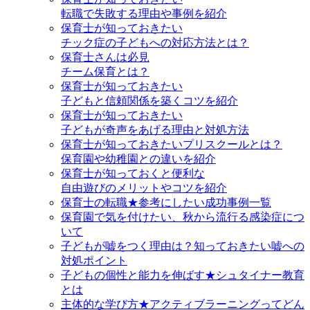
転職で失敗する理由や事例を紹介
保育士が知っておきたい
チック症の子どもへの対応方法とは？
保育士さんは必見
チーム保育とは？
保育士が知っておきたい
子どもと信頼関係を築くコツを紹介
保育士が知っておきたい
子どもが奇声をあげる理由と対処方法
保育士が知っておきたいプリスクールとは？
保育園や幼稚園との違いを紹介
保育士が知っておくと便利な
自由遊びのメリットやコツを紹介
保育士の転職★参考にしたい成功事例一覧
保育園で気を付けたい、秋から流行る感染症につ
いて
子どもが嘘をつく理由は？知っておきたい嘘への
対処ポイント
子どもの個性と能力を伸ばす★シュタイナー教育
とは
主体的な学び方★アクティブラーニングってどん