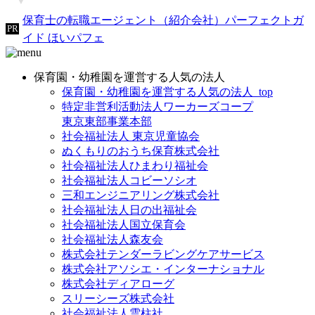
保育士の転職エージェント（紹介会社）パーフェクトガ
イド ほいパフェ
保育園・幼稚園を運営する人気の法人
保育園・幼稚園を運営する人気の法人_top
特定非営利活動法人ワーカーズコープ
東京東部事業本部
社会福祉法人 東京児童協会
ぬくもりのおうち保育株式会社
社会福祉法人ひまわり福祉会
社会福祉法人コビーソシオ
三和エンジニアリング株式会社
社会福祉法人日の出福祉会
社会福祉法人国立保育会
社会福祉法人森友会
株式会社テンダーラビングケアサービス
株式会社アソシエ・インターナショナル
株式会社ディアローグ
スリーシーズ株式会社
社会福祉法人雲柱社