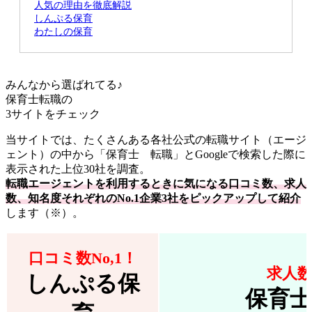
人気の理由を徹底解説
しんぷる保育
わたしの保育
みんなから選ばれてる♪
保育士転職の
3サイト
をチェック
当サイトでは、たくさんある各社公式の転職サイト（エージ
ェント）の中から「保育士 転職」とGoogleで検索した際に
表示された上位30社を調査。
転職エージェントを利用するときに気になる口コミ数、求人
数、知名度それぞれのNo.1企業3社をピックアップして紹介
します（※）。
口コミ数No,1！
求人数
しんぷる保
保育