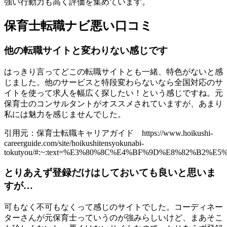
強い行動力も高く評価を集めています。
保育士転職ナビ悪い口コミ
他の転職サイトと変わりない感じです
はっきり言ってどこの転職サイトとも一緒、特色がないと感
じました。他のサービスと特段変わらないなら全国対応のサ
イトを使って求人を幅広く探したい！という感じですね。元
保育士のコンサルタントがオススメされていますが、あまり
私には魅力を感じませんでした。
引用元：保育士転職キャリアガイド https://www.hoikushi-
careerguide.com/site/hoikushitensyokunabi-
tokutyou/#:~:text=%E3%80%8C%E4%BF%9D%E8%82%
とりあえず登録だけはしておいても良いと思いま
すが…
可もなく不可もなくって感じのサイトでした。コーディネー
ターさんが元保育士っていうのが強みらしいけど、まあそこ