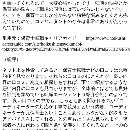
も乗ってくれるので、大変心強かったです。転職の悩みとか
保育園の悩みって職場の同僚には言いづらいじゃないです
か。でも、保育士にしか分からない独特な悩みをたくさん抱
えていたので、コンサルタントの存在は非常にありがたかっ
たですね。
引用元：保育士転職キャリアガイド https://www.hoikushi-
careerguide.com/site/hoikushitensyokunabi-
tokutyou/#:~:text=%E3%80%8C%E4%BF%9D%E8%82%
（総評）
ネット上を検索してみると、保育士転職ナビの口コミは比較
的多く見つかります。それらの口コミのほとんどが、良い内
容の口コミ。あえて粗探しをすれば、下でご紹介するような
悪い内容の口コミも見つかりますが、全体的にはとても良好
な評判を集めている転職エージェント（紹介会社）のようで
す。 良い口コミの中でも、もっとも多く聞かれるのが「コ
ーディネーターの対応が丁寧で親身」という内容。コーディ
ネーターが元保育士といくこともあり、ムダがなく的を射た
アドバイスをしてくれる、との声もたくさん見られます。求
職者本人に代わって園と条件交渉をしてくれるなど、その心