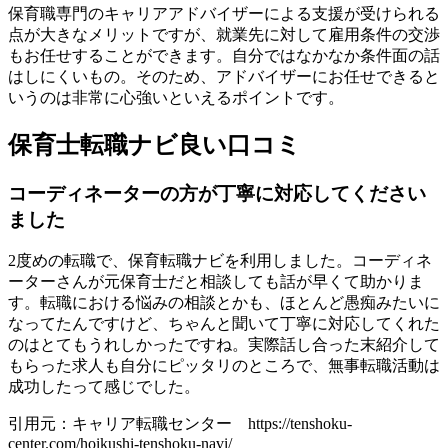
保育職専門のキャリアアドバイザーによる支援が受けられる
点が大きなメリットですが、就業先に対して雇用条件の交渉
もお任せすることができます。自分ではなかなか条件面の話
はしにくいもの。そのため、アドバイザーにお任せできると
いうのは非常に心強いといえるポイントです。
保育士転職ナビ良い口コミ
コーディネーターの方が丁寧に対応してください
ました
2度めの転職で、保育転職ナビを利用しました。コーディネ
ーターさんが元保育士だと相談しても話が早くて助かりま
す。転職における悩みの相談とかも、ほとんど愚痴みたいに
なってたんですけど、ちゃんと聞いて丁寧に対応してくれた
のはとてもうれしかったですね。実際話し合った末紹介して
もらった求人も自分にピッタリのところで、無事転職活動は
成功したって感じでした。
引用元：キャリア転職センター https://tenshoku-
center.com/hoikushi-tenshoku-navi/