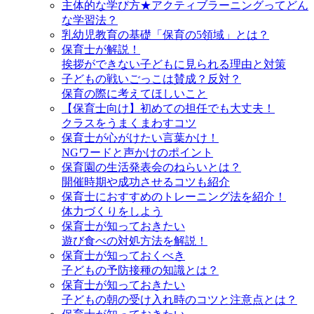
主体的な学び方★アクティブラーニングってどん
な学習法？
乳幼児教育の基礎「保育の5領域」とは？
保育士が解説！
挨拶ができない子どもに見られる理由と対策
子どもの戦いごっこは賛成？反対？
保育の際に考えてほしいこと
【保育士向け】初めての担任でも大丈夫！
クラスをうまくまわすコツ
保育士が心がけたい言葉かけ！
NGワードと声かけのポイント
保育園の生活発表会のねらいとは？
開催時期や成功させるコツも紹介
保育士におすすめのトレーニング法を紹介！
体力づくりをしよう
保育士が知っておきたい
遊び食べの対処方法を解説！
保育士が知っておくべき
子どもの予防接種の知識とは？
保育士が知っておきたい
子どもの朝の受け入れ時のコツと注意点とは？