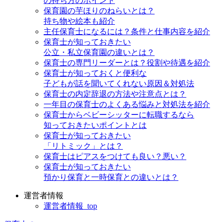
の持ち方のポイント
保育園の芋ほりのねらいとは？
持ち物や絵本も紹介
主任保育士になるには？条件と仕事内容を紹介
保育士が知っておきたい
公立・私立保育園の違いとは？
保育士の専門リーダーとは？役割や待遇を紹介
保育士が知っておくと便利な
子どもが話を聞いてくれない原因＆対処法
保育士の内定辞退の方法や注意点とは？
一年目の保育士のよくある悩みと対処法を紹介
保育士からベビーシッターに転職するなら
知っておきたいポイントとは
保育士が知っておきたい
「リトミック」とは？
保育士はピアスをつけても良い？悪い？
保育士が知っておきたい
預かり保育と一時保育との違いとは？
運営者情報
運営者情報_top