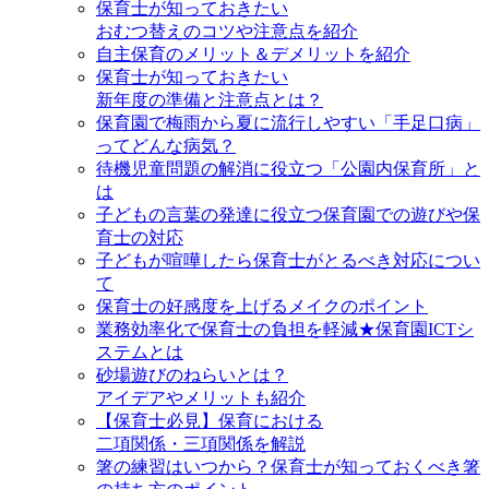
保育士が知っておきたい
おむつ替えのコツや注意点を紹介
自主保育のメリット＆デメリットを紹介
保育士が知っておきたい
新年度の準備と注意点とは？
保育園で梅雨から夏に流行しやすい「手足口病」
ってどんな病気？
待機児童問題の解消に役立つ「公園内保育所」と
は
子どもの言葉の発達に役立つ保育園での遊びや保
育士の対応
子どもが喧嘩したら保育士がとるべき対応につい
て
保育士の好感度を上げるメイクのポイント
業務効率化で保育士の負担を軽減★保育園ICTシ
ステムとは
砂場遊びのねらいとは？
アイデアやメリットも紹介
【保育士必見】保育における
二項関係・三項関係を解説
箸の練習はいつから？保育士が知っておくべき箸