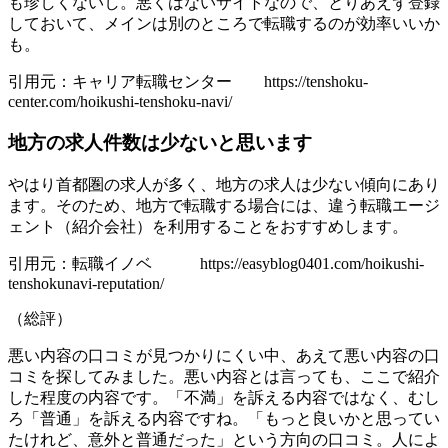
も珍しくないし。悪くはないサイトなので、とりあえず登録
しておいて、メインは別のところで転職するのが効率いいか
も。
引用元：キャリア転職センター https://tenshoku-
center.com/hoikushi-tenshoku-navi/
地方の求人件数は少ないと思います
やはり首都圏の求人が多く、地方の求人は少ない傾向にあり
ます。そのため、地方で転職する場合には、違う転職エージ
ェント（紹介会社）を利用することをおすすめします。
引用元：転職イノベ https://easyblog0401.com/hoikushi-
tenshokunavi-reputation/
（総評）
悪い内容の口コミが見つかりにくい中、あえて悪い内容の口
コミを探してみました。悪い内容とは言っても、ここで紹介
した程度の内容です。「不満」を訴える内容ではなく、むし
ろ「普通」を訴える内容ですね。「もっと良いかと思ってい
たけれど、意外と普通だった」という方向の口コミ。人によ