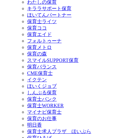
わたしの保育
キララサポート保育
ほいてんパートナー
保育士ライツ
保育ココ
保育エイド
フォルトゥーナ
保育メトロ
保育の森
スマイルSUPPORT保育
保育バランス
CME保育士
イクテン
ほいくジョブ
しんぷる保育
保育士バンク
保育士WORKER
マイナビ保育士
保育のお仕事
明日香
保育士求人プラザ ほいぷら
保育ひろば