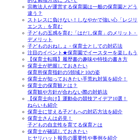
的な勉強方法について
宗教法人が運営する保育園は一般の保育園とどう
違う？
ストレスに負けない！しなやかで強い心「レジリ
エンス」を育む
子どもの五感を育む「はだし保育」のメリット・
デメリット
子どものおねしょ・保育士としての対応法
注目のイベント★保育園でイースターを楽しもう
【保育士転職】履歴書の趣味や特技の書き方
保育士が把握しておきたい
保育所保育指針の5領域と10の姿
保育士が知っておきたい手荒れ対策を紹介！
保育士の保育観とは？
保育観や方針が合わない際の対処法
【保育士向け】運動会の競技アイデア10選！
ねらいも紹介
保育士に甘える子どもへの対応方法を紹介
保育士さんは必見！
子どもの自主性を育てる保育とは
保育士が確認しておきたい
ヒヤリハット報告の重要性や事例を紹介