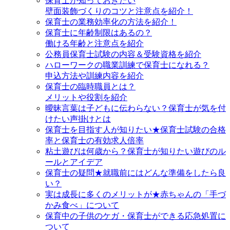
保育士が知っておきたい
壁面装飾づくりのコツと注意点を紹介！
保育士の業務効率化の方法を紹介！
保育士に年齢制限はあるの？
働ける年齢と注意点を紹介
公務員保育士試験の内容＆受験資格を紹介
ハローワークの職業訓練で保育士になれる？
申込方法や訓練内容を紹介
保育士の臨時職員とは？
メリットや役割を紹介
曖昧言葉は子どもに伝わらない？保育士が気を付
けたい声掛けとは
保育士を目指す人が知りたい★保育士試験の合格
率と保育士の有効求人倍率
粘土遊びは何歳から？保育士が知りたい遊びのル
ールとアイデア
保育士の疑問★就職前にはどんな準備をしたら良
い？
実は成長に多くのメリットが★赤ちゃんの「手づ
かみ食べ」について
保育中の子供のケガ・保育士ができる応急処置に
ついて