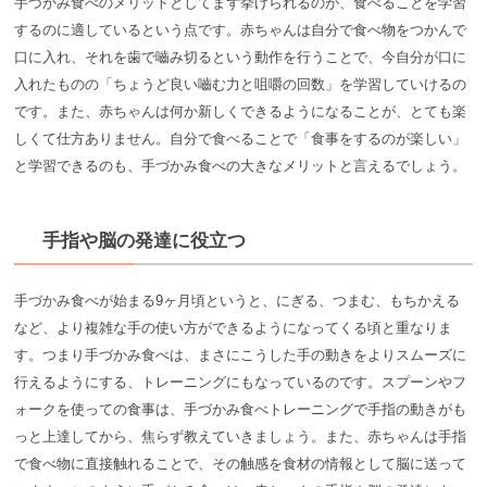
手づかみ食べのメリットとしてまず挙げられるのが、食べることを学習
するのに適しているという点です。赤ちゃんは自分で食べ物をつかんで
口に入れ、それを歯で嚙み切るという動作を行うことで、今自分が口に
入れたものの「ちょうど良い嚙む力と咀嚼の回数」を学習していけるの
です。また、赤ちゃんは何か新しくできるようになることが、とても楽
しくて仕方ありません。自分で食べることで「食事をするのが楽しい」
と学習できるのも、手づかみ食べの大きなメリットと言えるでしょう。
手指や脳の発達に役立つ
手づかみ食べが始まる9ヶ月頃というと、にぎる、つまむ、もちかえる
など、より複雑な手の使い方ができるようになってくる頃と重なりま
す。つまり手づかみ食べは、まさにこうした手の動きをよりスムーズに
行えるようにする、トレーニングにもなっているのです。スプーンやフ
ォークを使っての食事は、手づかみ食べトレーニングで手指の動きがも
っと上達してから、焦らず教えていきましょう。また、赤ちゃんは手指
で食べ物に直接触れることで、その触感を食材の情報として脳に送って