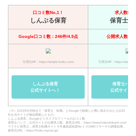
口コミ数No,1！
求人数No,
しんぷる保育
保育士バ
Google口コミ数：246件/4.9点
公開求人数：45
引用元HP：https://simple-hoiku.com/
引用元HP：https://www.hoik
しんぷる保育
保育士バン
公式サイトへ！
公式サイトへ
（※）2023年6月時点で「保育士 転職」とGoogleで検索した際に表示された上位30
社を当サイトが独自調査したもの。
しんぷる保育…Googleビジネスプロフィールの口コミ数
保育士バンク…公式サイトの公開求人数。参照元URL：https://www.hoikushibank.com/
マイナビ保育士…保育士転職サイト４年連続認知度No.1 ※GMOリサーチの調査結果。
参照元URL：https://hoiku.mynavi.jp/