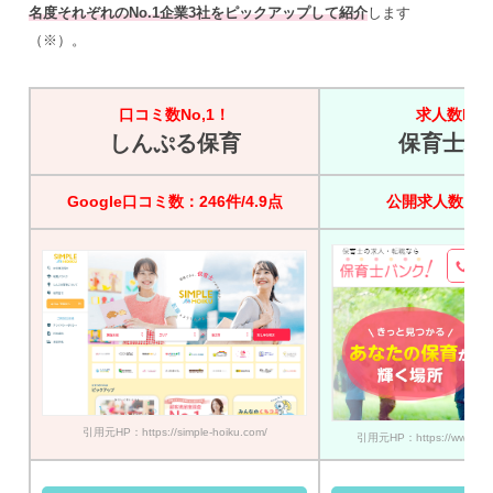
名度それぞれのNo.1企業3社をピックアップして紹介
します
（※）。
口コミ数No,1！
求人数No,
しんぷる保育
保育士バ
Google口コミ数：246件/4.9点
公開求人数：45
引用元HP：https://simple-hoiku.com/
引用元HP：https://www.hoik