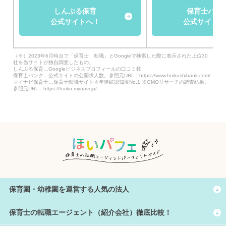
しんぷる保育
保育士バン
公式サイトへ！
公式サイトへ
（※）2023年6月時点で「保育士 転職」とGoogleで検索した際に表示された上位30
社を当サイトが独自調査したもの。
しんぷる保育…Googleビジネスプロフィールの口コミ数
保育士バンク…公式サイトの公開求人数。参照元URL：https://www.hoikushibank.com/
マイナビ保育士…保育士転職サイト４年連続認知度No.1 ※GMOリサーチの調査結果。
参照元URL：https://hoiku.mynavi.jp/
保育園・幼稚園を運営する人気の法人
保育士の転職エージェント（紹介会社）徹底比較！