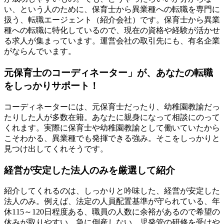
い、という人のために、保育士から異業種への転職を専門に
扱う、転職エージェント（紹介会社）です。保育士から異業
種への転職に特化しているので、現在の資格や経験が活かせ
る求人が集まっています。運営会社の取引先にも、有名企業
がならんでいます。
元保育士のコーディネーター」が、あなたの転職
をしっかりサポート！
コーディネーターには、元保育士だったり、幼稚園教諭だっ
たりした人が多数在籍。あなたに親身になって相談にのって
くれます。実際に保育士や幼稚園教諭として働いていたから
こそわかる、異業種でも発揮できる強み。そこをしっかりと
見つけ出してくれそうです。
経営が安定した法人のみを厳選して紹介
紹介してくれるのは、しっかりと吟味した、経営が安定した
法人のみ。例えば、法定の人員配置基準が守られている、年
休115～120日程度ある、職員の人数に余裕があるので希望の
休みが取りやすい、急に倒産しない、児発管の研修を受けや