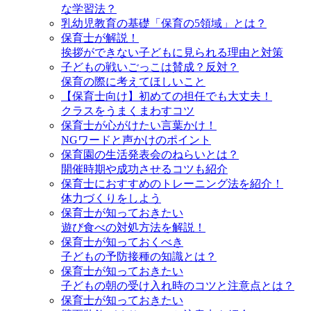
な学習法？
乳幼児教育の基礎「保育の5領域」とは？
保育士が解説！
挨拶ができない子どもに見られる理由と対策
子どもの戦いごっこは賛成？反対？
保育の際に考えてほしいこと
【保育士向け】初めての担任でも大丈夫！
クラスをうまくまわすコツ
保育士が心がけたい言葉かけ！
NGワードと声かけのポイント
保育園の生活発表会のねらいとは？
開催時期や成功させるコツも紹介
保育士におすすめのトレーニング法を紹介！
体力づくりをしよう
保育士が知っておきたい
遊び食べの対処方法を解説！
保育士が知っておくべき
子どもの予防接種の知識とは？
保育士が知っておきたい
子どもの朝の受け入れ時のコツと注意点とは？
保育士が知っておきたい