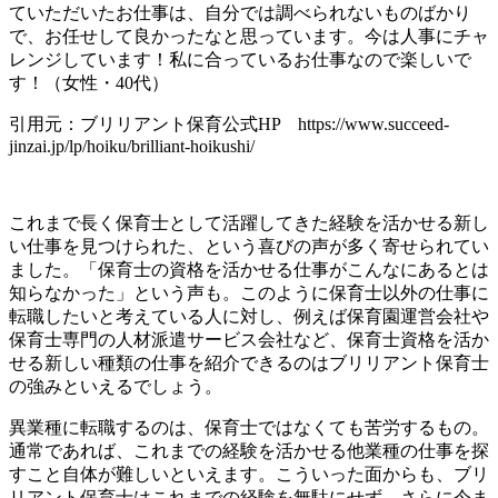
ていただいたお仕事は、自分では調べられないものばかり
で、お任せして良かったなと思っています。今は人事にチャ
レンジしています！私に合っているお仕事なので楽しいで
す！（女性・40代）
引用元：ブリリアント保育公式HP https://www.succeed-
jinzai.jp/lp/hoiku/brilliant-hoikushi/
これまで長く保育士として活躍してきた経験を活かせる新し
い仕事を見つけられた、という喜びの声が多く寄せられてい
ました。「保育士の資格を活かせる仕事がこんなにあるとは
知らなかった」という声も。このように保育士以外の仕事に
転職したいと考えている人に対し、例えば保育園運営会社や
保育士専門の人材派遣サービス会社など、保育士資格を活か
せる新しい種類の仕事を紹介できるのはブリリアント保育士
の強みといえるでしょう。
異業種に転職するのは、保育士ではなくても苦労するもの。
通常であれば、これまでの経験を活かせる他業種の仕事を探
すこと自体が難しいといえます。こういった面からも、ブリ
リアント保育士はこれまでの経験を無駄にせず、さらに今ま