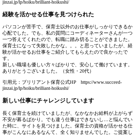
jinzai.jp/lp/hoiku/brilliant-hoikushi/
経験を活かせる仕事を見つけられた
パソコンが苦手で、保育士以外のお仕事がしっかりできるか
心配でした。でも、私の質問にコーディネーターさんが一つ
一つ答えてくれたので、転職に踏み切ることができました。
保育士になって失敗したかな。。。と思っていましたが、経
験が活かせるお仕事をご紹介してもらえたので良かったで
す。
新しい職場も優しい方々ばかりで、安心して働けています。
ありがとうございました。（女性・20代）
引用元：ブリリアント保育公式HP https://www.succeed-
jinzai.jp/lp/hoiku/brilliant-hoikushi/
新しい仕事にチャレンジしています
長く保育士を続けていましたが、なかなかお給料が上がらず
不安が募るばかり。でも違う仕事はできないし…と悩んでい
た時に、サイトを見つけました。保育士の資格が活かせる仕
事がこんなにあるなんて、全く知りませんでした。ご提案し