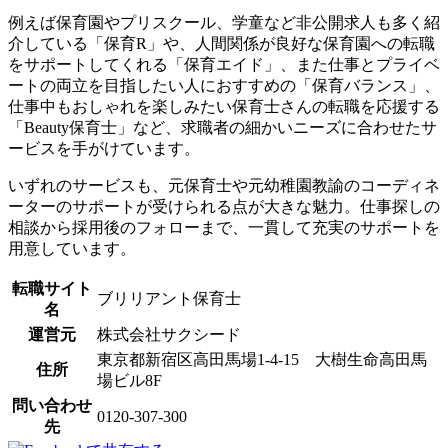
例えば保育園やプリスクール、学童など非公開求人も多く紹
介している「保育R」や、人間関係が良好な保育園への転職
をサポートしてくれる「保育エイド」、また仕事とプライベ
ートの両立を目指したい人におすすめの「保育バランス」、
仕事中もおしゃれを楽しみたい保育士さんの転職を応援する
「Beauty保育士」など、求職者の細かいニーズに合わせたサ
ービスを手がけています。
いずれのサービスも、元保育士や元幼稚園教諭のコーディネ
ーターのサポートが受けられる点が大きな魅力。仕事探しの
相談から採用後のフォローまで、一貫して充実のサポートを
用意しています。
転職サイト
ブリリアント保育士
名
運営元
株式会社サクシード
東京都新宿区高田馬場1-4-15 大樹生命高田馬
住所
場ビル8F
問い合わせ
0120-307-300
先