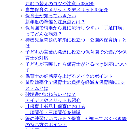
おむつ替えのコツや注意点を紹介
自主保育のメリット＆デメリットを紹介
保育士が知っておきたい
新年度の準備と注意点とは？
保育園で梅雨から夏に流行しやすい「手足口病」
ってどんな病気？
待機児童問題の解消に役立つ「公園内保育所」と
は
子どもの言葉の発達に役立つ保育園での遊びや保
育士の対応
子どもが喧嘩したら保育士がとるべき対応につい
て
保育士の好感度を上げるメイクのポイント
業務効率化で保育士の負担を軽減★保育園ICTシ
ステムとは
砂場遊びのねらいとは？
アイデアやメリットも紹介
【保育士必見】保育における
二項関係・三項関係を解説
箸の練習はいつから？保育士が知っておくべき箸
の持ち方のポイント