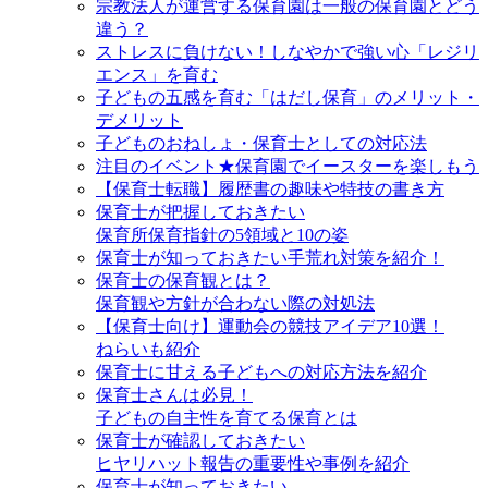
宗教法人が運営する保育園は一般の保育園とどう
違う？
ストレスに負けない！しなやかで強い心「レジリ
エンス」を育む
子どもの五感を育む「はだし保育」のメリット・
デメリット
子どものおねしょ・保育士としての対応法
注目のイベント★保育園でイースターを楽しもう
【保育士転職】履歴書の趣味や特技の書き方
保育士が把握しておきたい
保育所保育指針の5領域と10の姿
保育士が知っておきたい手荒れ対策を紹介！
保育士の保育観とは？
保育観や方針が合わない際の対処法
【保育士向け】運動会の競技アイデア10選！
ねらいも紹介
保育士に甘える子どもへの対応方法を紹介
保育士さんは必見！
子どもの自主性を育てる保育とは
保育士が確認しておきたい
ヒヤリハット報告の重要性や事例を紹介
保育士が知っておきたい