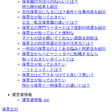
保育園の芋ほりのねらいとは？
持ち物や絵本も紹介
主任保育士になるには？条件と仕事内容を紹介
保育士が知っておきたい
公立・私立保育園の違いとは？
保育士の専門リーダーとは？役割や待遇を紹介
保育士が知っておくと便利な
子どもが話を聞いてくれない原因＆対処法
保育士の内定辞退の方法や注意点とは？
一年目の保育士のよくある悩みと対処法を紹介
保育士からベビーシッターに転職するなら
知っておきたいポイントとは
保育士が知っておきたい
「リトミック」とは？
保育士はピアスをつけても良い？悪い？
保育士が知っておきたい
預かり保育と一時保育との違いとは？
運営者情報
運営者情報_top
保育士の