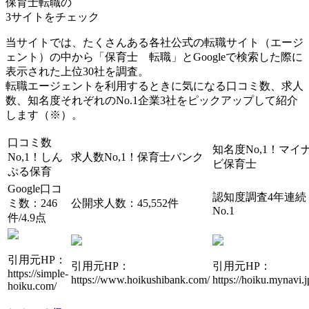
保育士転職の
3サイト
をチェック
当サイトでは、たくさんある各社公式の転職サイト（エージ
ェント）の中から「保育士 転職」とGoogleで検索した際に
表示された上位30社を調査。
転職エージェントを利用するときに気になる口コミ数、求人
数、知名度それぞれのNo.1企業3社をピックアップして紹介
します（※）。
口コミ数
知名度No,1！
マイ
No,1！
しん
求人数No,1！
保育士バンク
ビ保育士
ぷる保育
Google口コ
認知度調査4年連続
ミ数：246
公開求人数：45,552件
No.1
件/4.9点
引用元HP：
引用元HP：
引用元HP：
https://simple-
https://www.hoikushibank.com/
https://hoiku.mynavi.j
hoiku.com/