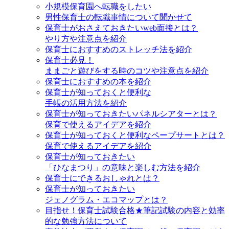
小規模保育園へ転職をしたい
男性保育士の転職事情について聞かせて
保育士がおさえておきたいweb面接とは？
やり方や注意点を紹介
保育士におすすめのストレッチ法を紹介
保育士必見！
ままごと遊びをする時のコツや注意点を紹介
保育士におすすめの本を紹介
保育士が知っておくと便利な
手帳の活用方法を紹介
保育士が知っておきたいパネルシアターとは？
保育で使えるアイデアを紹介
保育士が知っておくと便利なペープサートとは？
保育で使えるアイデアを紹介
保育士が知っておきたい
「ひなまつり」の意味と楽しむ方法を紹介
保育士にできるおしゃれとは？
保育士が知っておきたい
ジェノグラム・エコマップとは？
目指せ！保育士試験合格★筆記試験の内容と効率
的な勉強方法について