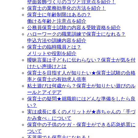
壁面装飾づくりのコツと注意点を紹介！
保育士の業務効率化の方法を紹介！
保育士に年齢制限はあるの？
働ける年齢と注意点を紹介
公務員保育士試験の内容＆受験資格を紹介
ハローワークの職業訓練で保育士になれる？
申込方法や訓練内容を紹介
保育士の臨時職員とは？
メリットや役割を紹介
曖昧言葉は子どもに伝わらない？保育士が気を付
けたい声掛けとは
保育士を目指す人が知りたい★保育士試験の合格
率と保育士の有効求人倍率
粘土遊びは何歳から？保育士が知りたい遊びのル
ールとアイデア
保育士の疑問★就職前にはどんな準備をしたら良
い？
実は成長に多くのメリットが★赤ちゃんの「手づ
かみ食べ」について
保育中の子供のケガ・保育士ができる応急処置に
ついて
不器用でも保育士になれる！