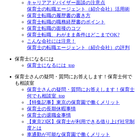
キャリアアドバイザー面談の注意点
保育士の転職エージェント（紹介会社）活用術
保育士転職の履歴書の書き方
保育士転職の職務経歴書のポイント
保育士転職の面接のコツ
保育士転職、わがまま条件はどこまでOK?
こんな会社には注意！
保育士の転職エージェント（紹介会社）の評判
保育士になるには
保育士になるには_top
保育士さんの疑問・質問にお答えします！保育士何で
も相談室
保育士さんの疑問・質問にお答えします！保育士
何でも相談室_top
【特集記事】東京の保育園で働くメリット
保育士の長期休暇事情
保育士の退職金事情
【東京23区】保育士が利用できる借り上げ社宅制
度とは
車通勤が可能な保育園で働くメリット