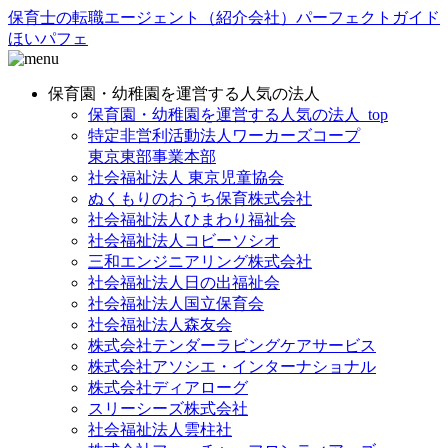
保育士の転職エージェント（紹介会社）パーフェクトガイド
ほいパフェ
保育園・幼稚園を運営する人気の法人
保育園・幼稚園を運営する人気の法人_top
特定非営利活動法人ワーカーズコープ
東京東部事業本部
社会福祉法人 東京児童協会
ぬくもりのおうち保育株式会社
社会福祉法人ひまわり福祉会
社会福祉法人コビーソシオ
三和エンジニアリング株式会社
社会福祉法人日の出福祉会
社会福祉法人国立保育会
社会福祉法人森友会
株式会社テンダーラビングケアサービス
株式会社アソシエ・インターナショナル
株式会社ディアローグ
スリーシーズ株式会社
社会福祉法人雲柱社