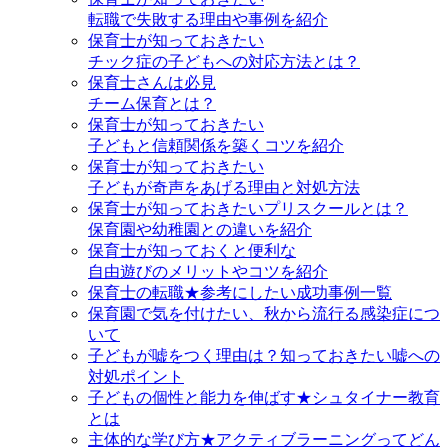
転職で失敗する理由や事例を紹介
保育士が知っておきたい
チック症の子どもへの対応方法とは？
保育士さんは必見
チーム保育とは？
保育士が知っておきたい
子どもと信頼関係を築くコツを紹介
保育士が知っておきたい
子どもが奇声をあげる理由と対処方法
保育士が知っておきたいプリスクールとは？
保育園や幼稚園との違いを紹介
保育士が知っておくと便利な
自由遊びのメリットやコツを紹介
保育士の転職★参考にしたい成功事例一覧
保育園で気を付けたい、秋から流行る感染症につ
いて
子どもが嘘をつく理由は？知っておきたい嘘への
対処ポイント
子どもの個性と能力を伸ばす★シュタイナー教育
とは
主体的な学び方★アクティブラーニングってどん