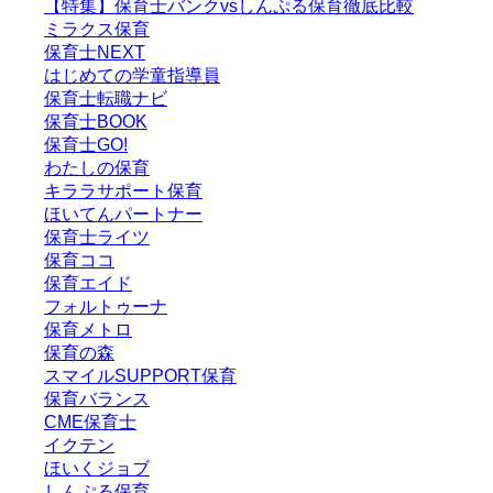
【特集】保育士バンクvsしんぷる保育徹底比較
ミラクス保育
保育⼠NEXT
はじめての学童指導員
保育士転職ナビ
保育士BOOK
保育士GO!
わたしの保育
キララサポート保育
ほいてんパートナー
保育士ライツ
保育ココ
保育エイド
フォルトゥーナ
保育メトロ
保育の森
スマイルSUPPORT保育
保育バランス
CME保育士
イクテン
ほいくジョブ
しんぷる保育