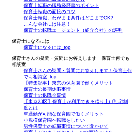
保育士転職の職務経歴書のポイント
保育士転職の面接のコツ
保育士転職、わがまま条件はどこまでOK?
こんな会社には注意！
保育士の転職エージェント（紹介会社）の評判
保育士になるには
保育士になるには_top
保育士さんの疑問・質問にお答えします！保育士何でも
相談室
保育士さんの疑問・質問にお答えします！保育士何
でも相談室_top
【特集記事】東京の保育園で働くメリット
保育士の長期休暇事情
保育士の退職金事情
【東京23区】保育士が利用できる借り上げ社宅制
度とは
車通勤が可能な保育園で働くメリット
小規模保育園へ転職をしたい
男性保育士の転職事情について聞かせて