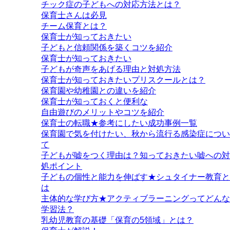
チック症の子どもへの対応方法とは？
保育士さんは必見
チーム保育とは？
保育士が知っておきたい
子どもと信頼関係を築くコツを紹介
保育士が知っておきたい
子どもが奇声をあげる理由と対処方法
保育士が知っておきたいプリスクールとは？
保育園や幼稚園との違いを紹介
保育士が知っておくと便利な
自由遊びのメリットやコツを紹介
保育士の転職★参考にしたい成功事例一覧
保育園で気を付けたい、秋から流行る感染症につい
て
子どもが嘘をつく理由は？知っておきたい嘘への対
処ポイント
子どもの個性と能力を伸ばす★シュタイナー教育と
は
主体的な学び方★アクティブラーニングってどんな
学習法？
乳幼児教育の基礎「保育の5領域」とは？