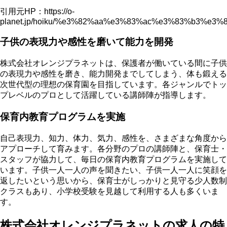
引用元HP：https://o-
planet.jp/hoiku/%e3%82%aa%e3%83%ac%e3%83%b3%
子供の表現力や感性を磨いて能力を開発
株式会社オレンジプラネットは、
保護者が働いている間に子供
の表現力や感性を磨き、能力開発までしてしまう、体も鍛える
次世代型の理想の保育園
を目指しています。各ジャンルでトッ
プレベルのプロとして活躍している講師陣が指導します。
保育内教育プログラムを実施
自己表現力、知力、体力、気力、感性を、さまざまな角度から
アプローチして育みます。各分野のプロの講師陣と、保育士・
スタッフが協力して、
毎日の保育内教育プログラムを実施
して
います。子供一人一人の声を聞きたい、子供一人一人に笑顔を
返したいという思いから、保育士がしっかりと見守る少人数制
クラスもあり、小学校受験を見越して利用する人も多くいま
す。
株式会社オレンジプラネットの求人の特