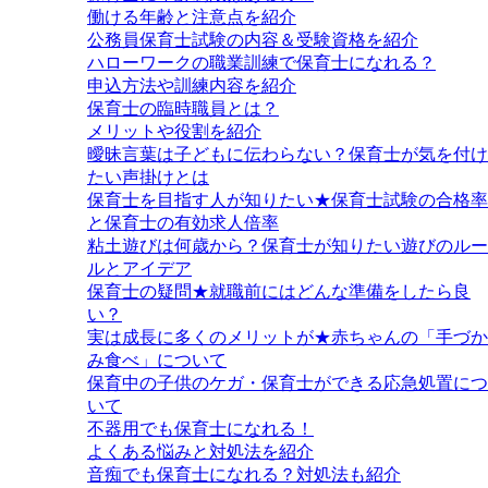
働ける年齢と注意点を紹介
公務員保育士試験の内容＆受験資格を紹介
ハローワークの職業訓練で保育士になれる？
申込方法や訓練内容を紹介
保育士の臨時職員とは？
メリットや役割を紹介
曖昧言葉は子どもに伝わらない？保育士が気を付け
たい声掛けとは
保育士を目指す人が知りたい★保育士試験の合格率
と保育士の有効求人倍率
粘土遊びは何歳から？保育士が知りたい遊びのルー
ルとアイデア
保育士の疑問★就職前にはどんな準備をしたら良
い？
実は成長に多くのメリットが★赤ちゃんの「手づか
み食べ」について
保育中の子供のケガ・保育士ができる応急処置につ
いて
不器用でも保育士になれる！
よくある悩みと対処法を紹介
音痴でも保育士になれる？対処法も紹介