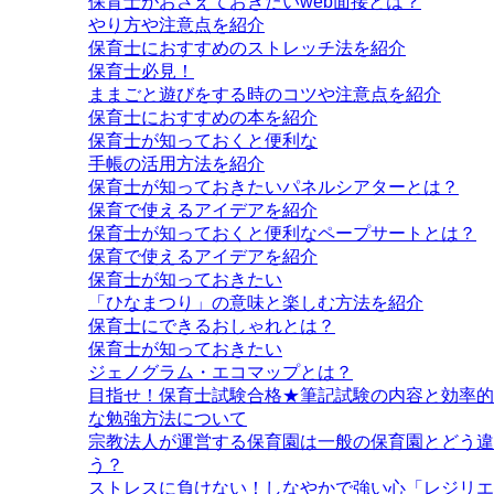
保育士がおさえておきたいweb面接とは？
やり方や注意点を紹介
保育士におすすめのストレッチ法を紹介
保育士必見！
ままごと遊びをする時のコツや注意点を紹介
保育士におすすめの本を紹介
保育士が知っておくと便利な
手帳の活用方法を紹介
保育士が知っておきたいパネルシアターとは？
保育で使えるアイデアを紹介
保育士が知っておくと便利なペープサートとは？
保育で使えるアイデアを紹介
保育士が知っておきたい
「ひなまつり」の意味と楽しむ方法を紹介
保育士にできるおしゃれとは？
保育士が知っておきたい
ジェノグラム・エコマップとは？
目指せ！保育士試験合格★筆記試験の内容と効率的
な勉強方法について
宗教法人が運営する保育園は一般の保育園とどう違
う？
ストレスに負けない！しなやかで強い心「レジリエ