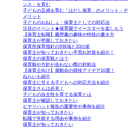
ンス」を育む
子どもの五感を育む「はだし保育」のメリット・デ
メリット
子どものおねしょ・保育士としての対応法
注目のイベント★保育園でイースターを楽しもう
【保育士転職】履歴書の趣味や特技の書き方
保育士が把握しておきたい
保育所保育指針の5領域と10の姿
保育士が知っておきたい手荒れ対策を紹介！
保育士の保育観とは？
保育観や方針が合わない際の対処法
【保育士向け】運動会の競技アイデア10選！
ねらいも紹介
保育士に甘える子どもへの対応方法を紹介
保育士さんは必見！
子どもの自主性を育てる保育とは
保育士が確認しておきたい
ヒヤリハット報告の重要性や事例を紹介
保育士が知っておきたい
転職で失敗する理由や事例を紹介
保育士が知っておきたい