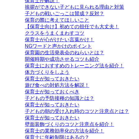
保育士が解説！
挨拶ができない子どもに見られる理由と対策
子どもの戦いごっこは賛成？反対？
保育の際に考えてほしいこと
【保育士向け】初めての担任でも大丈夫！
クラスをうまくまわすコツ
保育士が心がけたい言葉かけ！
NGワードと声かけのポイント
保育園の生活発表会のねらいとは？
開催時期や成功させるコツも紹介
保育士におすすめのトレーニング法を紹介！
体力づくりをしよう
保育士が知っておきたい
遊び食べの対処方法を解説！
保育士が知っておくべき
子どもの予防接種の知識とは？
保育士が知っておきたい
子どもの朝の受け入れ時のコツと注意点とは？
保育士が知っておきたい
壁面装飾づくりのコツと注意点を紹介！
保育士の業務効率化の方法を紹介！
保育士に年齢制限はあるの？