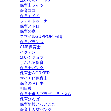
ほいてんパートナー
保育士ライツ
保育ココ
保育エイド
フォルトゥーナ
保育メトロ
保育の森
スマイルSUPPORT保育
保育バランス
CME保育士
イクテン
ほいくジョブ
しんぷる保育
保育士バンク
保育士WORKER
マイナビ保育士
保育のお仕事
明日香
保育士求人プラザ ほいぷら
保育ひろば
保育情報どっとこむ
保育士人材バンク