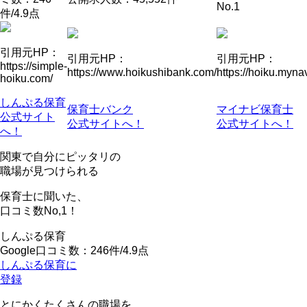
No.1
件/4.9点
引用元HP：
引用元HP：
引用元HP：
https://simple-
https://www.hoikushibank.com/
https://hoiku.mynav
hoiku.com/
しんぷる保育
保育士バンク
マイナビ保育士
公式サイト
公式サイトへ！
公式サイトへ！
へ！
関東で自分にピッタリの
職場が見つけられる
保育士に聞いた、
口コミ数
No,1！
しんぷる保育
Google口コミ数：246件/4.9点
しんぷる保育に
登録
とにかくたくさんの職場を