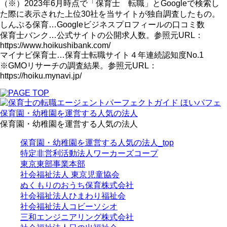
（※）2023年6月時点で「保育士 転職」とGoogleで検索し
た際に表示された上位30社を当サイトが独自調査したもの。
しんぷる保育…Googleビジネスプロフィールの口コミ数
保育士バンク…公式サイトの公開求人数。参照元URL：
https://www.hoikushibank.com/
マイナビ保育士…保育士転職サイト４年連続認知度No.1
※GMOリサーチの調査結果。参照元URL：
https://hoiku.mynavi.jp/
保育園・幼稚園を運営する人気の法人
保育園・幼稚園を運営する人気の法人
保育園・幼稚園を運営する人気の法人_top
特定非営利活動法人ワーカーズコープ
東京東部事業本部
社会福祉法人 東京児童協会
ぬくもりのおうち保育株式会社
社会福祉法人ひまわり福祉会
社会福祉法人コビーソシオ
三和エンジニアリング株式会社