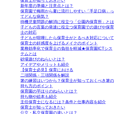
保育士が知っておきたい
新年度の準備と注意点とは？
保育園で梅雨から夏に流行しやすい「手足口病」っ
てどんな病気？
待機児童問題の解消に役立つ「公園内保育所」とは
子どもの言葉の発達に役立つ保育園での遊びや保育
士の対応
子どもが喧嘩したら保育士がとるべき対応について
保育士の好感度を上げるメイクのポイント
業務効率化で保育士の負担を軽減★保育園ICTシス
テムとは
砂場遊びのねらいとは？
アイデアやメリットも紹介
【保育士必見】保育における
二項関係・三項関係を解説
箸の練習はいつから？保育士が知っておくべき箸の
持ち方のポイント
保育園の芋ほりのねらいとは？
持ち物や絵本も紹介
主任保育士になるには？条件と仕事内容を紹介
保育士が知っておきたい
公立・私立保育園の違いとは？