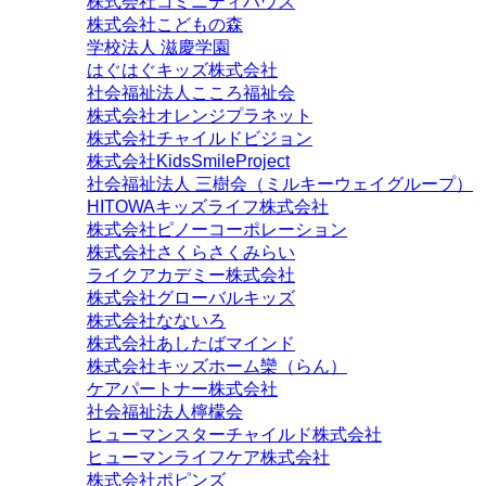
株式会社コミニティハウス
株式会社こどもの森
学校法人 滋慶学園
はぐはぐキッズ株式会社
社会福祉法人こころ福祉会
株式会社オレンジプラネット
株式会社チャイルドビジョン
株式会社KidsSmileProject
社会福祉法人 三樹会（ミルキーウェイグループ）
HITOWAキッズライフ株式会社
株式会社ピノーコーポレーション
株式会社さくらさくみらい
ライクアカデミー株式会社
株式会社グローバルキッズ
株式会社なないろ
株式会社あしたばマインド
株式会社キッズホーム欒（らん）
ケアパートナー株式会社
社会福祉法人檸檬会
ヒューマンスターチャイルド株式会社
ヒューマンライフケア株式会社
株式会社ポピンズ