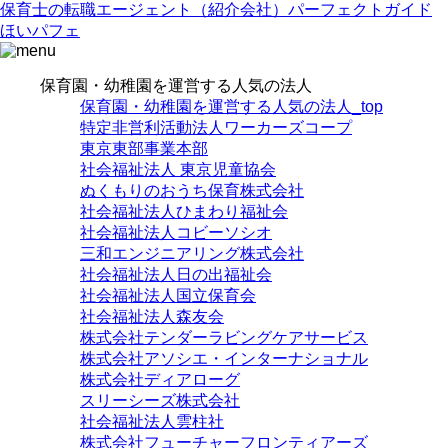
保育士の転職エージェント（紹介会社）パーフェクトガイド
ほいパフェ
保育園・幼稚園を運営する人気の法人
保育園・幼稚園を運営する人気の法人_top
特定非営利活動法人ワーカーズコープ
東京東部事業本部
社会福祉法人 東京児童協会
ぬくもりのおうち保育株式会社
社会福祉法人ひまわり福祉会
社会福祉法人コビーソシオ
三和エンジニアリング株式会社
社会福祉法人日の出福祉会
社会福祉法人国立保育会
社会福祉法人森友会
株式会社テンダーラビングケアサービス
株式会社アソシエ・インターナショナル
株式会社ディアローグ
スリーシーズ株式会社
社会福祉法人雲柱社
株式会社フューチャーフロンティアーズ