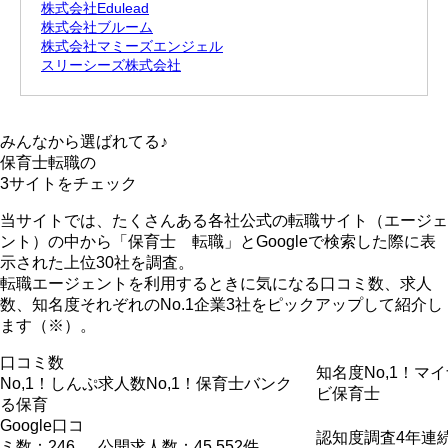
株式会社Edulead
株式会社ブルーム
株式会社マミーズエンジェル
スリーシーズ株式会社
みんなから選ばれてる♪
保育士転職の
3サイト
をチェック
当サイトでは、たくさんある各社公式の転職サイト（エージェ
ント）の中から「保育士 転職」とGoogleで検索した際に表
示された上位30社を調査。
転職エージェントを利用するときに気になる口コミ数、求人
数、知名度それぞれのNo.1企業3社をピックアップして紹介
し
ます（※）。
口コミ数
知名度No,1！
マイ
No,1！
しんぷ
求人数No,1！
保育士バンク
ビ保育士
る保育
Google口コ
認知度調査4年連
ミ数：246
公開求人数：45,552件