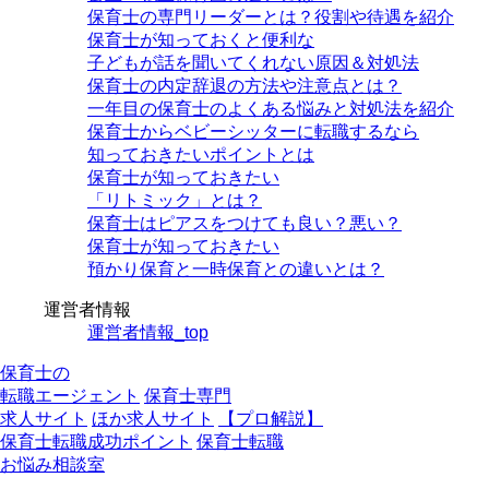
保育士の専門リーダーとは？役割や待遇を紹介
保育士が知っておくと便利な
子どもが話を聞いてくれない原因＆対処法
保育士の内定辞退の方法や注意点とは？
一年目の保育士のよくある悩みと対処法を紹介
保育士からベビーシッターに転職するなら
知っておきたいポイントとは
保育士が知っておきたい
「リトミック」とは？
保育士はピアスをつけても良い？悪い？
保育士が知っておきたい
預かり保育と一時保育との違いとは？
運営者情報
運営者情報_top
保育士の
転職エージェント
保育士専門
求人サイト
ほか求人サイト
【プロ解説】
保育士転職成功ポイント
保育士転職
お悩み相談室