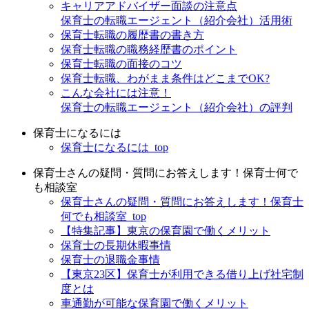
キャリアアドバイザー面談の注意点
保育士の転職エージェント（紹介会社）活用術
保育士転職の履歴書の書き方
保育士転職の職務経歴書のポイント
保育士転職の面接のコツ
保育士転職、わがまま条件はどこまでOK?
こんな会社には注意！
保育士の転職エージェント（紹介会社）の評判
保育士になるには
保育士になるには_top
保育士さんの疑問・質問にお答えします！保育士何で
も相談室
保育士さんの疑問・質問にお答えします！保育士
何でも相談室_top
【特集記事】東京の保育園で働くメリット
保育士の長期休暇事情
保育士の退職金事情
【東京23区】保育士が利用できる借り上げ社宅制
度とは
車通勤が可能な保育園で働くメリット