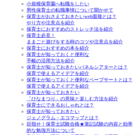
小規模保育園へ転職をしたい
男性保育士の転職事情について聞かせて
保育士がおさえておきたいweb面接とは？
やり方や注意点を紹介
保育士におすすめのストレッチ法を紹介
保育士必見！
ままごと遊びをする時のコツや注意点を紹介
保育士におすすめの本を紹介
保育士が知っておくと便利な
手帳の活用方法を紹介
保育士が知っておきたいパネルシアターとは？
保育で使えるアイデアを紹介
保育士が知っておくと便利なペープサートとは？
保育で使えるアイデアを紹介
保育士が知っておきたい
「ひなまつり」の意味と楽しむ方法を紹介
保育士にできるおしゃれとは？
保育士が知っておきたい
ジェノグラム・エコマップとは？
目指せ！保育士試験合格★筆記試験の内容と効率
的な勉強方法について