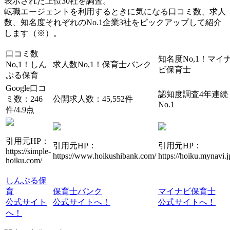
表示された上位30社を調査。
転職エージェントを利用するときに気になる口コミ数、求人
数、知名度それぞれのNo.1企業3社をピックアップして紹介
します（※）。
口コミ数
知名度No,1！
マイ
No,1！
しん
求人数No,1！
保育士バンク
ビ保育士
ぷる保育
Google口コ
認知度調査4年連続
ミ数：246
公開求人数：45,552件
No.1
件/4.9点
引用元HP：
引用元HP：
引用元HP：
https://simple-
https://www.hoikushibank.com/
https://hoiku.mynavi.j
hoiku.com/
しんぷる保
育
保育士バンク
マイナビ保育士
公式サイト
公式サイトへ！
公式サイトへ！
へ！