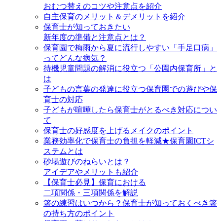
おむつ替えのコツや注意点を紹介
自主保育のメリット＆デメリットを紹介
保育士が知っておきたい
新年度の準備と注意点とは？
保育園で梅雨から夏に流行しやすい「手足口病」
ってどんな病気？
待機児童問題の解消に役立つ「公園内保育所」と
は
子どもの言葉の発達に役立つ保育園での遊びや保
育士の対応
子どもが喧嘩したら保育士がとるべき対応につい
て
保育士の好感度を上げるメイクのポイント
業務効率化で保育士の負担を軽減★保育園ICTシ
ステムとは
砂場遊びのねらいとは？
アイデアやメリットも紹介
【保育士必見】保育における
二項関係・三項関係を解説
箸の練習はいつから？保育士が知っておくべき箸
の持ち方のポイント