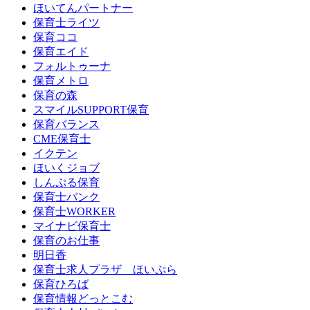
ほいてんパートナー
保育士ライツ
保育ココ
保育エイド
フォルトゥーナ
保育メトロ
保育の森
スマイルSUPPORT保育
保育バランス
CME保育士
イクテン
ほいくジョブ
しんぷる保育
保育士バンク
保育士WORKER
マイナビ保育士
保育のお仕事
明日香
保育士求人プラザ ほいぷら
保育ひろば
保育情報どっとこむ