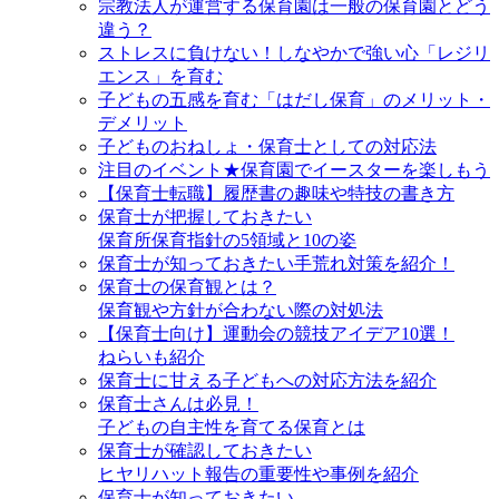
宗教法人が運営する保育園は一般の保育園とどう
違う？
ストレスに負けない！しなやかで強い心「レジリ
エンス」を育む
子どもの五感を育む「はだし保育」のメリット・
デメリット
子どものおねしょ・保育士としての対応法
注目のイベント★保育園でイースターを楽しもう
【保育士転職】履歴書の趣味や特技の書き方
保育士が把握しておきたい
保育所保育指針の5領域と10の姿
保育士が知っておきたい手荒れ対策を紹介！
保育士の保育観とは？
保育観や方針が合わない際の対処法
【保育士向け】運動会の競技アイデア10選！
ねらいも紹介
保育士に甘える子どもへの対応方法を紹介
保育士さんは必見！
子どもの自主性を育てる保育とは
保育士が確認しておきたい
ヒヤリハット報告の重要性や事例を紹介
保育士が知っておきたい