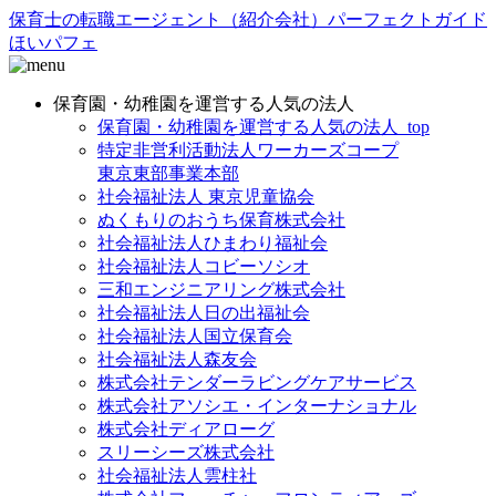
保育士の転職エージェント（紹介会社）パーフェクトガイド
ほいパフェ
保育園・幼稚園を運営する人気の法人
保育園・幼稚園を運営する人気の法人_top
特定非営利活動法人ワーカーズコープ
東京東部事業本部
社会福祉法人 東京児童協会
ぬくもりのおうち保育株式会社
社会福祉法人ひまわり福祉会
社会福祉法人コビーソシオ
三和エンジニアリング株式会社
社会福祉法人日の出福祉会
社会福祉法人国立保育会
社会福祉法人森友会
株式会社テンダーラビングケアサービス
株式会社アソシエ・インターナショナル
株式会社ディアローグ
スリーシーズ株式会社
社会福祉法人雲柱社