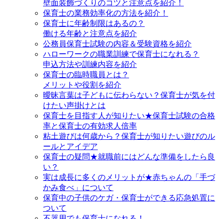
壁面装飾づくりのコツと注意点を紹介！
保育士の業務効率化の方法を紹介！
保育士に年齢制限はあるの？
働ける年齢と注意点を紹介
公務員保育士試験の内容＆受験資格を紹介
ハローワークの職業訓練で保育士になれる？
申込方法や訓練内容を紹介
保育士の臨時職員とは？
メリットや役割を紹介
曖昧言葉は子どもに伝わらない？保育士が気を付
けたい声掛けとは
保育士を目指す人が知りたい★保育士試験の合格
率と保育士の有効求人倍率
粘土遊びは何歳から？保育士が知りたい遊びのル
ールとアイデア
保育士の疑問★就職前にはどんな準備をしたら良
い？
実は成長に多くのメリットが★赤ちゃんの「手づ
かみ食べ」について
保育中の子供のケガ・保育士ができる応急処置に
ついて
不器用でも保育士になれる！