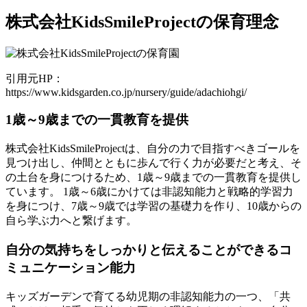
株式会社KidsSmileProjectの保育理念
引用元HP：
https://www.kidsgarden.co.jp/nursery/guide/adachiohgi/
1歳～9歳までの一貫教育を提供
株式会社KidsSmileProjectは、自分の力で目指すべきゴールを
見つけ出し、仲間とともに歩んで行く力が必要だと考え、そ
の土台を身につけるため、1歳～9歳までの一貫教育を提供し
ています。
1歳～6歳にかけては非認知能力と戦略的学習力
を身につけ、7歳～9歳では学習の基礎力を作り、10歳からの
自ら学ぶ力へと繋げます
。
自分の気持ちをしっかりと伝えることができるコ
ミュニケーション能力
キッズガーデンで育てる幼児期の非認知能力の一つ、「共