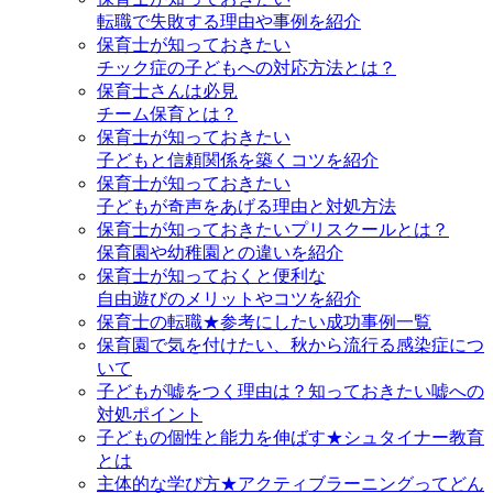
転職で失敗する理由や事例を紹介
保育士が知っておきたい
チック症の子どもへの対応方法とは？
保育士さんは必見
チーム保育とは？
保育士が知っておきたい
子どもと信頼関係を築くコツを紹介
保育士が知っておきたい
子どもが奇声をあげる理由と対処方法
保育士が知っておきたいプリスクールとは？
保育園や幼稚園との違いを紹介
保育士が知っておくと便利な
自由遊びのメリットやコツを紹介
保育士の転職★参考にしたい成功事例一覧
保育園で気を付けたい、秋から流行る感染症につ
いて
子どもが嘘をつく理由は？知っておきたい嘘への
対処ポイント
子どもの個性と能力を伸ばす★シュタイナー教育
とは
主体的な学び方★アクティブラーニングってどん