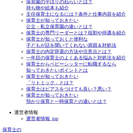
保育園の芋ほりのねらいとは？
持ち物や絵本も紹介
主任保育士になるには？条件と仕事内容を紹介
保育士が知っておきたい
公立・私立保育園の違いとは？
保育士の専門リーダーとは？役割や待遇を紹介
保育士が知っておくと便利な
子どもが話を聞いてくれない原因＆対処法
保育士の内定辞退の方法や注意点とは？
一年目の保育士のよくある悩みと対処法を紹介
保育士からベビーシッターに転職するなら
知っておきたいポイントとは
保育士が知っておきたい
「リトミック」とは？
保育士はピアスをつけても良い？悪い？
保育士が知っておきたい
預かり保育と一時保育との違いとは？
運営者情報
運営者情報_top
保育士の