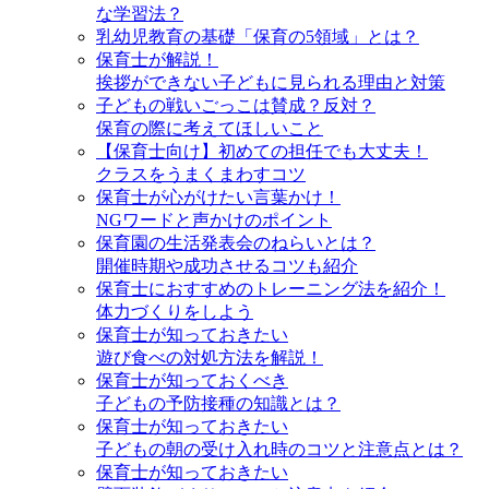
な学習法？
乳幼児教育の基礎「保育の5領域」とは？
保育士が解説！
挨拶ができない子どもに見られる理由と対策
子どもの戦いごっこは賛成？反対？
保育の際に考えてほしいこと
【保育士向け】初めての担任でも大丈夫！
クラスをうまくまわすコツ
保育士が心がけたい言葉かけ！
NGワードと声かけのポイント
保育園の生活発表会のねらいとは？
開催時期や成功させるコツも紹介
保育士におすすめのトレーニング法を紹介！
体力づくりをしよう
保育士が知っておきたい
遊び食べの対処方法を解説！
保育士が知っておくべき
子どもの予防接種の知識とは？
保育士が知っておきたい
子どもの朝の受け入れ時のコツと注意点とは？
保育士が知っておきたい