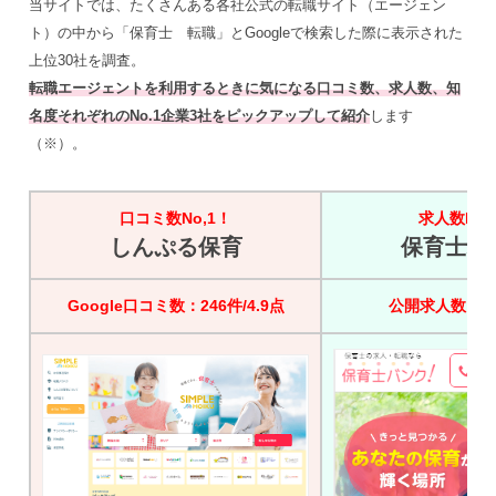
当サイトでは、たくさんある各社公式の転職サイト（エージェン
ト）の中から「保育士 転職」とGoogleで検索した際に表示された
上位30社を調査。
転職エージェントを利用するときに気になる口コミ数、求人数、知
名度それぞれのNo.1企業3社をピックアップして紹介
します
（※）。
口コミ数No,1！
求人数No,
しんぷる保育
保育士バ
Google口コミ数：246件/4.9点
公開求人数：45