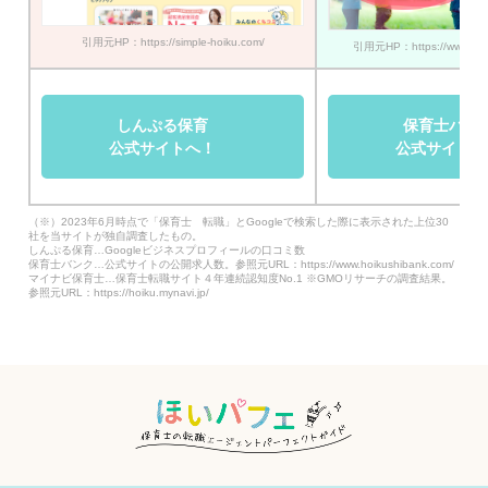
引用元HP：https://simple-hoiku.com/
引用元HP：https://www.hoik
しんぷる保育
保育士バン
公式サイトへ！
公式サイトへ
（※）2023年6月時点で「保育士 転職」とGoogleで検索した際に表示された上位30
社を当サイトが独自調査したもの。
しんぷる保育…Googleビジネスプロフィールの口コミ数
保育士バンク…公式サイトの公開求人数。参照元URL：https://www.hoikushibank.com/
マイナビ保育士…保育士転職サイト４年連続認知度No.1 ※GMOリサーチの調査結果。
参照元URL：https://hoiku.mynavi.jp/