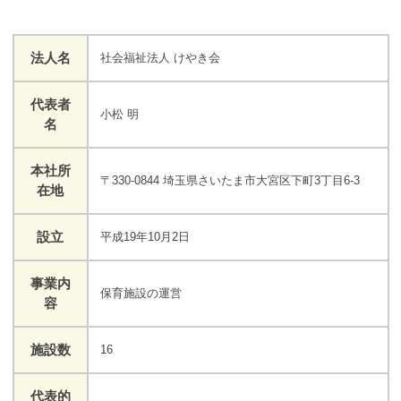
法人名
社会福祉法人 けやき会
代表者
小松 明
名
本社所
〒330-0844 埼玉県さいたま市大宮区下町3丁目6-3
在地
設立
平成19年10月2日
事業内
保育施設の運営
容
施設数
16
代表的