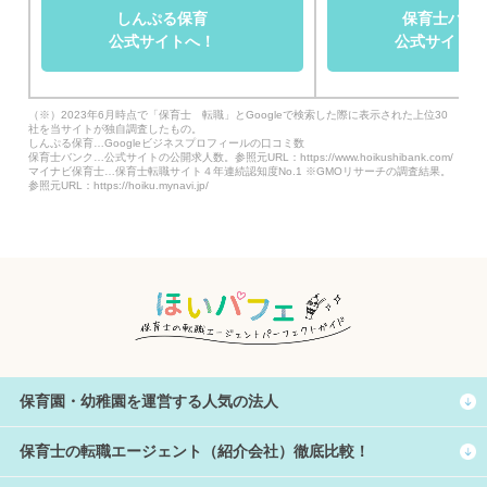
しんぷる保育
保育士バン
公式サイトへ！
公式サイトへ
（※）2023年6月時点で「保育士 転職」とGoogleで検索した際に表示された上位30
社を当サイトが独自調査したもの。
しんぷる保育…Googleビジネスプロフィールの口コミ数
保育士バンク…公式サイトの公開求人数。参照元URL：https://www.hoikushibank.com/
マイナビ保育士…保育士転職サイト４年連続認知度No.1 ※GMOリサーチの調査結果。
参照元URL：https://hoiku.mynavi.jp/
保育園・幼稚園を運営する人気の法人
保育士の転職エージェント（紹介会社）徹底比較！