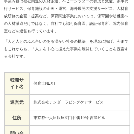
事業内容は福祉関連の人材派遣、ベビーシッターの養成と派遣、家事代
行サービス、保育施設の企画・運営、海外展開の支援サービス、人材育
成研修の企画・提案など。保育関連事業においては、保育園や幼稚園へ
の人材派遣だけではなく、自社でも認可保育園、認証保育所、院内保育
室などを運営も行っています。
「人と人とのふれ合いのある温かい社会の構築」を理念に掲げ、今まで
もこれからも、「人」を中心に据えた事業を展開していくことを宣言す
る会社です。
転職サ
保育⼠NEXT
イト名
運営元
株式会社テンダーラビングケアサービス
住所
東京都中央区銀座3丁目9番19号 吉澤ビル
問い合