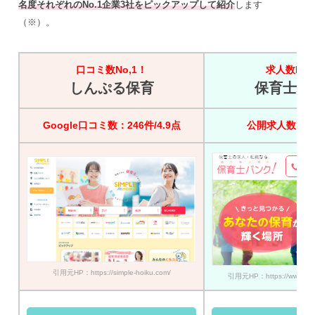
名度それぞれのNo.1企業3社をピックアップして紹介
します
（※）。
口コミ数No,1！
求人数No,
しんぷる保育
保育士バ
Google口コミ数：246件/4.9点
公開求人数：45
引用元HP：https://simple-hoiku.com/
引用元HP：https://www.hoik