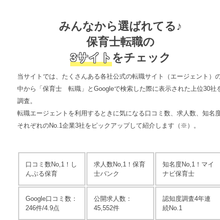
みんなから選ばれてる♪
保育士転職の
3サイト
をチェック
当サイトでは、たくさんある各社公式の転職サイト（エージェント）
中から「保育士 転職」とGoogleで検索した際に表示された上位30社
調査。
転職エージェントを利用するときに気になる口コミ数、求人数、知名
それぞれのNo.1企業3社をピックアップして紹介
します（※）。
口コミ数No,1！
し
求人数No,1！
保育
知名度No,1！
マイ
んぷる保育
士バンク
ナビ保育士
Google口コミ数：
公開求人数：
認知度調査4年連
246件/4.9点
45,552件
続No.1