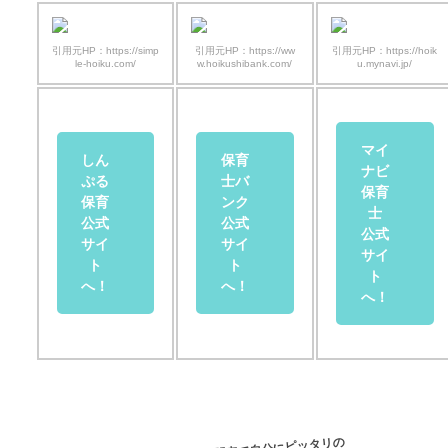
引用元HP：https://simp
引用元HP：https://ww
引用元HP：https://hoik
le-hoiku.com/
w.hoikushibank.com/
u.mynavi.jp/
マイ
しん
保育
ナビ
ぷる
士バ
保育
保育
ンク
士
公式
公式
公式
サイ
サイ
サイ
ト
ト
ト
へ！
へ！
へ！