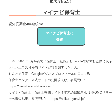
知名度
No,1！
マイナビ保育士
認知度調査4年連続No.1
マイナビ保育士に
登録
（※）2023年6月時点で「保育士 転職」とGoogleで検索した際に表
された上位30社を当サイトが独自調査したもの。
しんぷる保育…Googleビジネスプロフィールの口コミ数
保育士バンク…公式サイトの公開求人数。参照元URL：
https://www.hoikushibank.com/
マイナビ保育士…保育士転職サイト４年連続認知度No.1 ※GMOリサー
チの調査結果。参照元URL：https://hoiku.mynavi.jp/