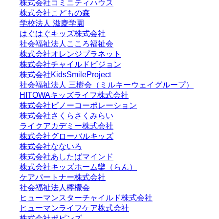
株式会社コミニティハウス
株式会社こどもの森
学校法人 滋慶学園
はぐはぐキッズ株式会社
社会福祉法人こころ福祉会
株式会社オレンジプラネット
株式会社チャイルドビジョン
株式会社KidsSmileProject
社会福祉法人 三樹会（ミルキーウェイグループ）
HITOWAキッズライフ株式会社
株式会社ピノーコーポレーション
株式会社さくらさくみらい
ライクアカデミー株式会社
株式会社グローバルキッズ
株式会社なないろ
株式会社あしたばマインド
株式会社キッズホーム欒（らん）
ケアパートナー株式会社
社会福祉法人檸檬会
ヒューマンスターチャイルド株式会社
ヒューマンライフケア株式会社
株式会社ポピンズ