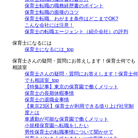
保育士転職の職務経歴書のポイント
保育士転職の面接のコツ
保育士転職、わがまま条件はどこまでOK?
こんな会社には注意！
保育士の転職エージェント（紹介会社）の評判
保育士になるには
保育士になるには_top
保育士さんの疑問・質問にお答えします！保育士何でも
相談室
保育士さんの疑問・質問にお答えします！保育士何
でも相談室_top
【特集記事】東京の保育園で働くメリット
保育士の長期休暇事情
保育士の退職金事情
【東京23区】保育士が利用できる借り上げ社宅制
度とは
車通勤が可能な保育園で働くメリット
小規模保育園へ転職をしたい
男性保育士の転職事情について聞かせて