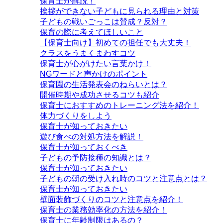
保育士が解説！
挨拶ができない子どもに見られる理由と対策
子どもの戦いごっこは賛成？反対？
保育の際に考えてほしいこと
【保育士向け】初めての担任でも大丈夫！
クラスをうまくまわすコツ
保育士が心がけたい言葉かけ！
NGワードと声かけのポイント
保育園の生活発表会のねらいとは？
開催時期や成功させるコツも紹介
保育士におすすめのトレーニング法を紹介！
体力づくりをしよう
保育士が知っておきたい
遊び食べの対処方法を解説！
保育士が知っておくべき
子どもの予防接種の知識とは？
保育士が知っておきたい
子どもの朝の受け入れ時のコツと注意点とは？
保育士が知っておきたい
壁面装飾づくりのコツと注意点を紹介！
保育士の業務効率化の方法を紹介！
保育士に年齢制限はあるの？