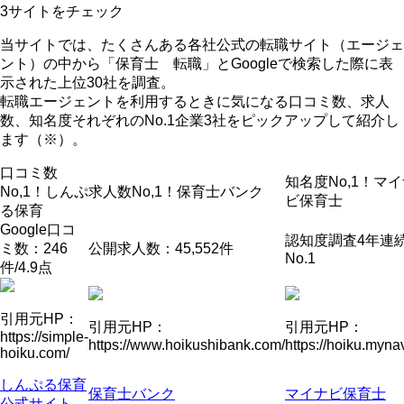
3サイト
をチェック
当サイトでは、たくさんある各社公式の転職サイト（エージェ
ント）の中から「保育士 転職」とGoogleで検索した際に表
示された上位30社を調査。
転職エージェントを利用するときに気になる口コミ数、求人
数、知名度それぞれのNo.1企業3社をピックアップして紹介
し
ます（※）。
口コミ数
知名度No,1！
マイ
No,1！
しんぷ
求人数No,1！
保育士バンク
ビ保育士
る保育
Google口コ
認知度調査4年連
ミ数：246
公開求人数：45,552件
No.1
件/4.9点
引用元HP：
引用元HP：
引用元HP：
https://simple-
https://www.hoikushibank.com/
https://hoiku.mynav
hoiku.com/
しんぷる保育
保育士バンク
マイナビ保育士
公式サイト