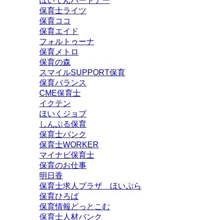
ほいてんパートナー
保育士ライツ
保育ココ
保育エイド
フォルトゥーナ
保育メトロ
保育の森
スマイルSUPPORT保育
保育バランス
CME保育士
イクテン
ほいくジョブ
しんぷる保育
保育士バンク
保育士WORKER
マイナビ保育士
保育のお仕事
明日香
保育士求人プラザ ほいぷら
保育ひろば
保育情報どっとこむ
保育士人材バンク