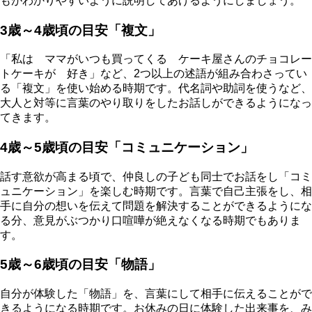
もがわかりやすいように説明してあげるようにしましょう。
3歳～4歳頃の目安「複文」
「私は ママがいつも買ってくる ケーキ屋さんのチョコレー
トケーキが 好き」など、2つ以上の述語が組み合わさってい
る「複文」を使い始める時期です。代名詞や助詞を使うなど、
大人と対等に言葉のやり取りをしたお話しができるようになっ
てきます。
4歳～5歳頃の目安「コミュニケーション」
話す意欲が高まる頃で、仲良しの子ども同士でお話をし「コミ
ュニケーション」を楽しむ時期です。言葉で自己主張をし、相
手に自分の想いを伝えて問題を解決することができるようにな
る分、意見がぶつかり口喧嘩が絶えなくなる時期でもありま
す。
5歳～6歳頃の目安「物語」
自分が体験した「物語」を、言葉にして相手に伝えることがで
きるようになる時期です。お休みの日に体験した出来事を、み