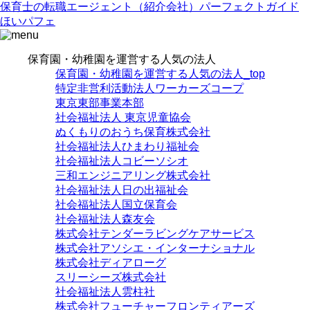
保育士の転職エージェント（紹介会社）パーフェクトガイド
ほいパフェ
保育園・幼稚園を運営する人気の法人
保育園・幼稚園を運営する人気の法人_top
特定非営利活動法人ワーカーズコープ
東京東部事業本部
社会福祉法人 東京児童協会
ぬくもりのおうち保育株式会社
社会福祉法人ひまわり福祉会
社会福祉法人コビーソシオ
三和エンジニアリング株式会社
社会福祉法人日の出福祉会
社会福祉法人国立保育会
社会福祉法人森友会
株式会社テンダーラビングケアサービス
株式会社アソシエ・インターナショナル
株式会社ディアローグ
スリーシーズ株式会社
社会福祉法人雲柱社
株式会社フューチャーフロンティアーズ