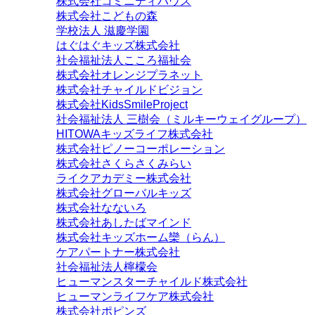
株式会社コミニティハウス
株式会社こどもの森
学校法人 滋慶学園
はぐはぐキッズ株式会社
社会福祉法人こころ福祉会
株式会社オレンジプラネット
株式会社チャイルドビジョン
株式会社KidsSmileProject
社会福祉法人 三樹会（ミルキーウェイグループ）
HITOWAキッズライフ株式会社
株式会社ピノーコーポレーション
株式会社さくらさくみらい
ライクアカデミー株式会社
株式会社グローバルキッズ
株式会社なないろ
株式会社あしたばマインド
株式会社キッズホーム欒（らん）
ケアパートナー株式会社
社会福祉法人檸檬会
ヒューマンスターチャイルド株式会社
ヒューマンライフケア株式会社
株式会社ポピンズ