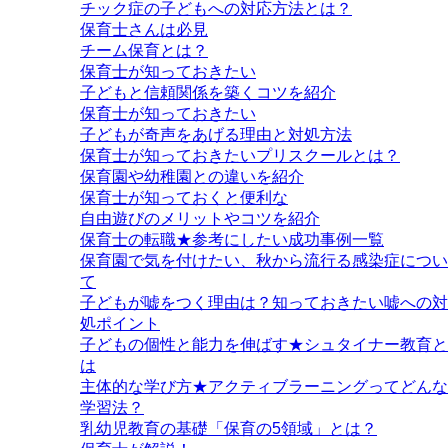
チック症の子どもへの対応方法とは？
保育士さんは必見
チーム保育とは？
保育士が知っておきたい
子どもと信頼関係を築くコツを紹介
保育士が知っておきたい
子どもが奇声をあげる理由と対処方法
保育士が知っておきたいプリスクールとは？
保育園や幼稚園との違いを紹介
保育士が知っておくと便利な
自由遊びのメリットやコツを紹介
保育士の転職★参考にしたい成功事例一覧
保育園で気を付けたい、秋から流行る感染症につい
て
子どもが嘘をつく理由は？知っておきたい嘘への対
処ポイント
子どもの個性と能力を伸ばす★シュタイナー教育と
は
主体的な学び方★アクティブラーニングってどんな
学習法？
乳幼児教育の基礎「保育の5領域」とは？