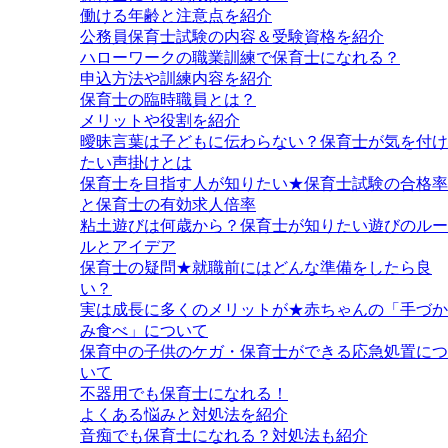
働ける年齢と注意点を紹介
公務員保育士試験の内容＆受験資格を紹介
ハローワークの職業訓練で保育士になれる？
申込方法や訓練内容を紹介
保育士の臨時職員とは？
メリットや役割を紹介
曖昧言葉は子どもに伝わらない？保育士が気を付け
たい声掛けとは
保育士を目指す人が知りたい★保育士試験の合格率
と保育士の有効求人倍率
粘土遊びは何歳から？保育士が知りたい遊びのルー
ルとアイデア
保育士の疑問★就職前にはどんな準備をしたら良
い？
実は成長に多くのメリットが★赤ちゃんの「手づか
み食べ」について
保育中の子供のケガ・保育士ができる応急処置につ
いて
不器用でも保育士になれる！
よくある悩みと対処法を紹介
音痴でも保育士になれる？対処法も紹介