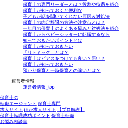
保育士の専門リーダーとは？役割や待遇を紹介
保育士が知っておくと便利な
子どもが話を聞いてくれない原因＆対処法
保育士の内定辞退の方法や注意点とは？
一年目の保育士のよくある悩みと対処法を紹介
保育士からベビーシッターに転職するなら
知っておきたいポイントとは
保育士が知っておきたい
「リトミック」とは？
保育士はピアスをつけても良い？悪い？
保育士が知っておきたい
預かり保育と一時保育との違いとは？
運営者情報
運営者情報_top
保育士の
転職エージェント
保育士専門
求人サイト
ほか求人サイト
【プロ解説】
保育士転職成功ポイント
保育士転職
お悩み相談室