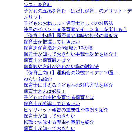
ンス」を育む
子どもの五感を育む「はだし保育」のメリット・デ
メリット
子どものおねしょ・保育士としての対応法
注目のイベント★保育園でイースターを楽しもう
【保育士転職】履歴書の趣味や特技の書き方
保育士が把握しておきたい
保育所保育指針の5領域と10の姿
保育士が知っておきたい手荒れ対策を紹介！
保育士の保育観とは？
保育観や方針が合わない際の対処法
【保育士向け】運動会の競技アイデア10選！
ねらいも紹介
保育士に甘える子どもへの対応方法を紹介
保育士さんは必見！
子どもの自主性を育てる保育とは
保育士が確認しておきたい
ヒヤリハット報告の重要性や事例を紹介
保育士が知っておきたい
転職で失敗する理由や事例を紹介
保育士が知っておきたい