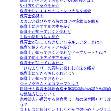
保育士がおさえておきたいweb面接とは？
やり方や注意点を紹介
保育士におすすめのストレッチ法を紹介
保育士必見！
ままごと遊びをする時のコツや注意点を紹介
保育士におすすめの本を紹介
保育士が知っておくと便利な
手帳の活用方法を紹介
保育士が知っておきたいパネルシアターとは？
保育で使えるアイデアを紹介
保育士が知っておくと便利なペープサートとは？
保育で使えるアイデアを紹介
保育士が知っておきたい
「ひなまつり」の意味と楽しむ方法を紹介
保育士にできるおしゃれとは？
保育士が知っておきたい
ジェノグラム・エコマップとは？
目指せ！保育士試験合格★筆記試験の内容と効率的
な勉強方法について
宗教法人が運営する保育園は一般の保育園とどう違
う？
ストレスに負けない！しなやかで強い心「レジリエ