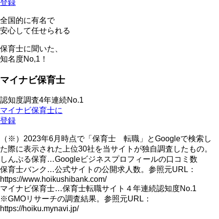
登録
全国的に有名で
安心して任せられる
保育士に聞いた、
知名度
No,1！
マイナビ保育士
認知度調査4年連続No.1
マイナビ保育士に
登録
（※）2023年6月時点で「保育士 転職」とGoogleで検索し
た際に表示された上位30社を当サイトが独自調査したもの。
しんぷる保育…Googleビジネスプロフィールの口コミ数
保育士バンク…公式サイトの公開求人数。参照元URL：
https://www.hoikushibank.com/
マイナビ保育士…保育士転職サイト４年連続認知度No.1
※GMOリサーチの調査結果。参照元URL：
https://hoiku.mynavi.jp/