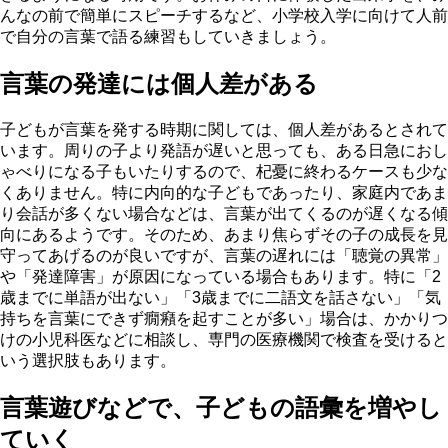
んなの前で簡単にスピーチするなど、小学校入学に向けて人前
で自分の言葉で語る練習もしていきましょう。
言葉の発達には個人差がある
子どもが言葉を発する時期に関しては、個人差があるとされて
います。周りの子より発語が遅いと思っても、ある日急におし
ゃべりになる子もいたりするので、杞憂に終わるケースも少な
くありません。特に内向的な子どもであったり、家庭内であま
り会話が多くない場合などは、言葉が出てくるのが遅くなる傾
向にあるようです。そのため、あまり焦らずその子の成長を見
守ってあげるのが良いですが、言葉の遅れには「聴覚の異常」
や「発達障害」が原因になっている場合もあります。特に「2
歳までに単語が出ない」「3歳までに二語文を話さない」「気
持ちを言葉にできず癇癪を起すことが多い」場合は、かかりつ
けの小児科医などに相談し、専門の医療機関で検査を受けると
いう選択肢もあります。
言葉遊びなどで、子どもの語彙を増やし
ていく