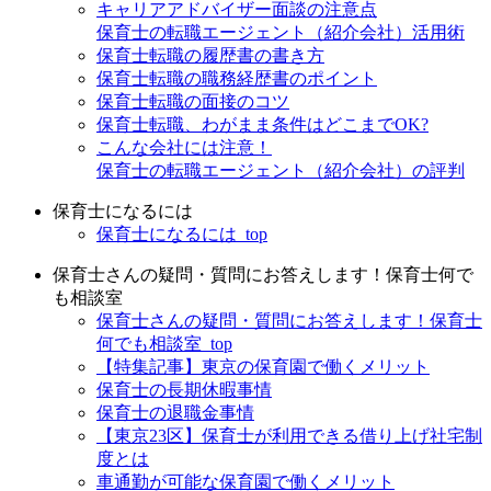
キャリアアドバイザー面談の注意点
保育士の転職エージェント（紹介会社）活用術
保育士転職の履歴書の書き方
保育士転職の職務経歴書のポイント
保育士転職の面接のコツ
保育士転職、わがまま条件はどこまでOK?
こんな会社には注意！
保育士の転職エージェント（紹介会社）の評判
保育士になるには
保育士になるには_top
保育士さんの疑問・質問にお答えします！保育士何で
も相談室
保育士さんの疑問・質問にお答えします！保育士
何でも相談室_top
【特集記事】東京の保育園で働くメリット
保育士の長期休暇事情
保育士の退職金事情
【東京23区】保育士が利用できる借り上げ社宅制
度とは
車通勤が可能な保育園で働くメリット