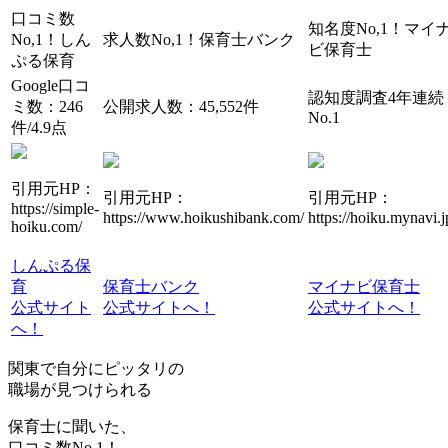
口コミ数
知名度No,1！
マイ
No,1！
しん
求人数No,1！
保育士バンク
ビ保育士
ぷる保育
Google口コ
認知度調査4年連続
ミ数：246
公開求人数：45,552件
No.1
件/4.9点
引用元HP：
引用元HP：
引用元HP：
https://simple-
https://www.hoikushibank.com/
https://hoiku.mynavi.j
hoiku.com/
しんぷる保
育
保育士バンク
マイナビ保育士
公式サイト
公式サイトへ！
公式サイトへ！
へ！
関東で自分にピッタリの
職場が見つけられる
保育士に聞いた、
口コミ数
No,1！