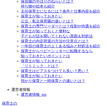
保育園の芋ほりのねらいとは？
持ち物や絵本も紹介
主任保育士になるには？条件と仕事内容を紹介
保育士が知っておきたい
公立・私立保育園の違いとは？
保育士の専門リーダーとは？役割や待遇を紹介
保育士が知っておくと便利な
子どもが話を聞いてくれない原因＆対処法
保育士の内定辞退の方法や注意点とは？
一年目の保育士のよくある悩みと対処法を紹介
保育士からベビーシッターに転職するなら
知っておきたいポイントとは
保育士が知っておきたい
「リトミック」とは？
保育士はピアスをつけても良い？悪い？
保育士が知っておきたい
預かり保育と一時保育との違いとは？
運営者情報
運営者情報_top
保育士の