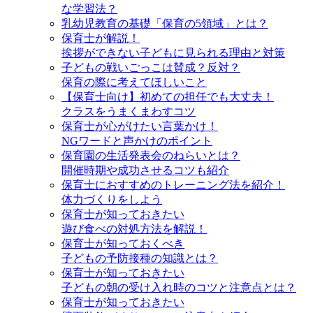
な学習法？
乳幼児教育の基礎「保育の5領域」とは？
保育士が解説！
挨拶ができない子どもに見られる理由と対策
子どもの戦いごっこは賛成？反対？
保育の際に考えてほしいこと
【保育士向け】初めての担任でも大丈夫！
クラスをうまくまわすコツ
保育士が心がけたい言葉かけ！
NGワードと声かけのポイント
保育園の生活発表会のねらいとは？
開催時期や成功させるコツも紹介
保育士におすすめのトレーニング法を紹介！
体力づくりをしよう
保育士が知っておきたい
遊び食べの対処方法を解説！
保育士が知っておくべき
子どもの予防接種の知識とは？
保育士が知っておきたい
子どもの朝の受け入れ時のコツと注意点とは？
保育士が知っておきたい