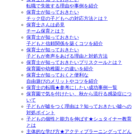
転職で失敗する理由や事例を紹介
保育士が知っておきたい
チック症の子どもへの対応方法とは？
保育士さんは必見
チーム保育とは？
保育士が知っておきたい
子どもと信頼関係を築くコツを紹介
保育士が知っておきたい
子どもが奇声をあげる理由と対処方法
保育士が知っておきたいプリスクールとは？
保育園や幼稚園との違いを紹介
保育士が知っておくと便利な
自由遊びのメリットやコツを紹介
保育士の転職★参考にしたい成功事例一覧
保育園で気を付けたい、秋から流行る感染症につ
いて
子どもが嘘をつく理由は？知っておきたい嘘への
対処ポイント
子どもの個性と能力を伸ばす★シュタイナー教育
とは
主体的な学び方★アクティブラーニングってどん