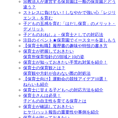
宗教法人が運営する保育園は一般の保育園とどう
違う？
ストレスに負けない！しなやかで強い心「レジリ
エンス」を育む
子どもの五感を育む「はだし保育」のメリット・
デメリット
子どものおねしょ・保育士としての対応法
注目のイベント★保育園でイースターを楽しもう
【保育士転職】履歴書の趣味や特技の書き方
保育士が把握しておきたい
保育所保育指針の5領域と10の姿
保育士が知っておきたい手荒れ対策を紹介！
保育士の保育観とは？
保育観や方針が合わない際の対処法
【保育士向け】運動会の競技アイデア10選！
ねらいも紹介
保育士に甘える子どもへの対応方法を紹介
保育士さんは必見！
子どもの自主性を育てる保育とは
保育士が確認しておきたい
ヒヤリハット報告の重要性や事例を紹介
保育士が知っておきたい