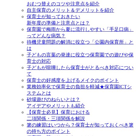
おむつ替えのコツや注意点を紹介
自主保育のメリット＆デメリットを紹介
保育士が知っておきたい
新年度の準備と注意点とは？
保育園で梅雨から夏に流行しやすい「手足口病」
ってどんな病気？
待機児童問題の解消に役立つ「公園内保育所」と
は
子どもの言葉の発達に役立つ保育園での遊びや保
育士の対応
子どもが喧嘩したら保育士がとるべき対応につい
て
保育士の好感度を上げるメイクのポイント
業務効率化で保育士の負担を軽減★保育園ICTシ
ステムとは
砂場遊びのねらいとは？
アイデアやメリットも紹介
【保育士必見】保育における
二項関係・三項関係を解説
箸の練習はいつから？保育士が知っておくべき箸
の持ち方のポイント