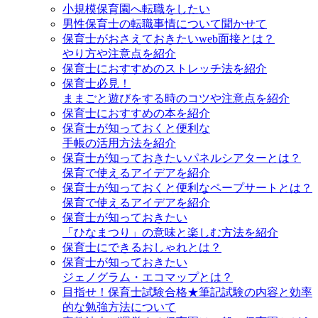
小規模保育園へ転職をしたい
男性保育士の転職事情について聞かせて
保育士がおさえておきたいweb面接とは？
やり方や注意点を紹介
保育士におすすめのストレッチ法を紹介
保育士必見！
ままごと遊びをする時のコツや注意点を紹介
保育士におすすめの本を紹介
保育士が知っておくと便利な
手帳の活用方法を紹介
保育士が知っておきたいパネルシアターとは？
保育で使えるアイデアを紹介
保育士が知っておくと便利なペープサートとは？
保育で使えるアイデアを紹介
保育士が知っておきたい
「ひなまつり」の意味と楽しむ方法を紹介
保育士にできるおしゃれとは？
保育士が知っておきたい
ジェノグラム・エコマップとは？
目指せ！保育士試験合格★筆記試験の内容と効率
的な勉強方法について