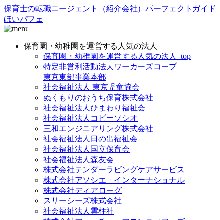
保育士の転職エージェント（紹介会社）パーフェクトガイド
ほいパフェ
保育園・幼稚園を運営する人気の法人
保育園・幼稚園を運営する人気の法人_top
特定非営利活動法人ワーカーズコープ
東京東部事業本部
社会福祉法人 東京児童協会
ぬくもりのおうち保育株式会社
社会福祉法人ひまわり福祉会
社会福祉法人コビーソシオ
三和エンジニアリング株式会社
社会福祉法人日の出福祉会
社会福祉法人国立保育会
社会福祉法人森友会
株式会社テンダーラビングケアサービス
株式会社アソシエ・インターナショナル
株式会社ディアローグ
スリーシーズ株式会社
社会福祉法人雲柱社