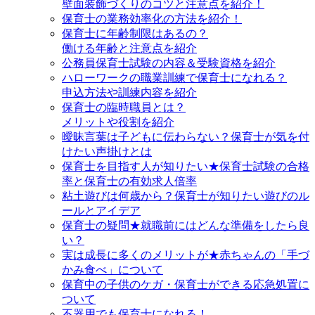
壁面装飾づくりのコツと注意点を紹介！
保育士の業務効率化の方法を紹介！
保育士に年齢制限はあるの？
働ける年齢と注意点を紹介
公務員保育士試験の内容＆受験資格を紹介
ハローワークの職業訓練で保育士になれる？
申込方法や訓練内容を紹介
保育士の臨時職員とは？
メリットや役割を紹介
曖昧言葉は子どもに伝わらない？保育士が気を付
けたい声掛けとは
保育士を目指す人が知りたい★保育士試験の合格
率と保育士の有効求人倍率
粘土遊びは何歳から？保育士が知りたい遊びのル
ールとアイデア
保育士の疑問★就職前にはどんな準備をしたら良
い？
実は成長に多くのメリットが★赤ちゃんの「手づ
かみ食べ」について
保育中の子供のケガ・保育士ができる応急処置に
ついて
不器用でも保育士になれる！