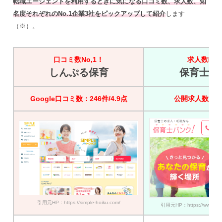
転職エージェントを利用するときに気になる口コミ数、求人数、知
名度それぞれのNo.1企業3社をピックアップして紹介
します
（※）。
口コミ数No,1！
求人数No,
しんぷる保育
保育士バ
Google口コミ数：246件/4.9点
公開求人数：45
引用元HP：https://simple-hoiku.com/
引用元HP：https://www.hoik