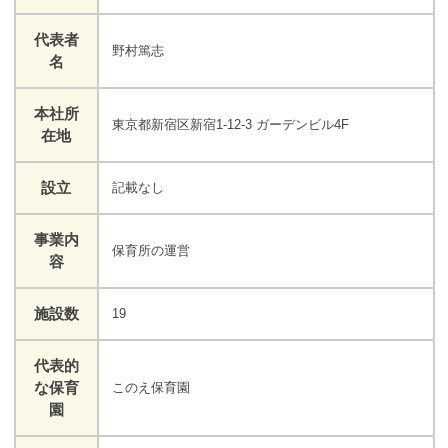
代表者
野村篤志
名
本社所
東京都新宿区新宿1-12-3 ガーデンビル4F
在地
設立
記載なし
事業内
保育所の運営
容
施設数
19
代表的
な保育
このえ保育園
園