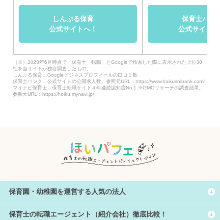
しんぷる保育
保育士バン
公式サイトへ！
公式サイトへ
（※）2023年6月時点で「保育士 転職」とGoogleで検索した際に表示された上位30
社を当サイトが独自調査したもの。
しんぷる保育…Googleビジネスプロフィールの口コミ数
保育士バンク…公式サイトの公開求人数。参照元URL：https://www.hoikushibank.com/
マイナビ保育士…保育士転職サイト４年連続認知度No.1 ※GMOリサーチの調査結果。
参照元URL：https://hoiku.mynavi.jp/
保育園・幼稚園を運営する人気の法人
保育士の転職エージェント（紹介会社）徹底比較！