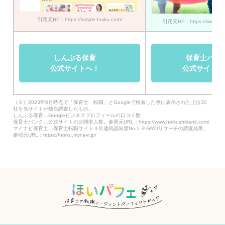
引用元HP：https://simple-hoiku.com/
引用元HP：https://www.hoik
しんぷる保育
保育士バン
公式サイトへ！
公式サイトへ
（※）2023年6月時点で「保育士 転職」とGoogleで検索した際に表示された上位30
社を当サイトが独自調査したもの。
しんぷる保育…Googleビジネスプロフィールの口コミ数
保育士バンク…公式サイトの公開求人数。参照元URL：https://www.hoikushibank.com/
マイナビ保育士…保育士転職サイト４年連続認知度No.1 ※GMOリサーチの調査結果。
参照元URL：https://hoiku.mynavi.jp/