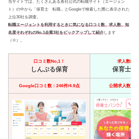
当サイトでは、たくさんある各社公式の転職サイト（エージェン
ト）の中から「保育士 転職」とGoogleで検索した際に表示された
上位30社を調査。
転職エージェントを利用するときに気になる口コミ数、求人数、知
名度それぞれのNo.1企業3社をピックアップして紹介
します
（※）。
口コミ数No,1！
求人数No,
しんぷる保育
保育士バ
Google口コミ数：246件/4.9点
公開求人数：45