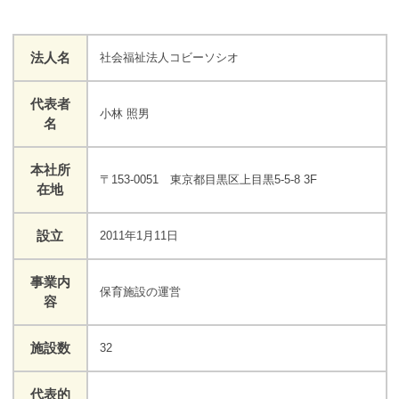
法人名
社会福祉法人コビーソシオ
代表者
小林 照男
名
本社所
〒153-0051 東京都目黒区上目黒5-5-8 3F
在地
設立
2011年1月11日
事業内
保育施設の運営
容
施設数
32
代表的