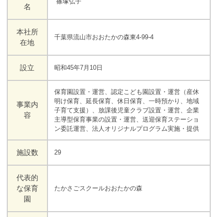
篠塚弘子
名
本社所
千葉県流山市おおたかの森東4-99-4
在地
設立
昭和45年7月10日
保育園設置・運営、認定こども園設置・運営（産休
明け保育、延長保育、休日保育、一時預かり、地域
事業内
子育て支援）、放課後児童クラブ設置・運営、企業
容
主導型保育事業の設置・運営、送迎保育ステーショ
ン委託運営、法人オリジナルプログラム実施・提供
施設数
29
代表的
な保育
たかさごスクールおおたかの森
園