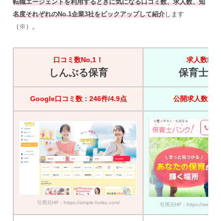
転職エージェントを利用するときに気になる口コミ数、求人数、知
名度それぞれのNo.1企業3社をピックアップして紹介
します
（※）。
口コミ数No,1！
求人数No,
しんぷる保育
保育士バ
Google口コミ数：246件/4.9点
公開求人数：45
引用元HP：https://simple-hoiku.com/
引用元HP：https://www.hoik