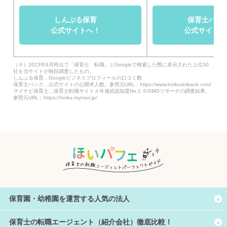
しんぷる保育
保育士バン
公式サイトへ！
公式サイトへ
（※）2023年6月時点で「保育士 転職」とGoogleで検索した際に表示された上位30
社を当サイトが独自調査したもの。
しんぷる保育…Googleビジネスプロフィールの口コミ数
保育士バンク…公式サイトの公開求人数。参照元URL：https://www.hoikushibank.com/
マイナビ保育士…保育士転職サイト４年連続認知度No.1 ※GMOリサーチの調査結果。
参照元URL：https://hoiku.mynavi.jp/
保育園・幼稚園を運営する人気の法人
保育士の転職エージェント（紹介会社）徹底比較！