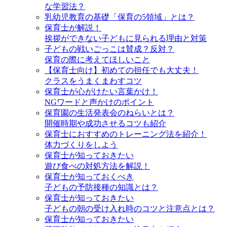
な学習法？
乳幼児教育の基礎「保育の5領域」とは？
保育士が解説！
挨拶ができない子どもに見られる理由と対策
子どもの戦いごっこは賛成？反対？
保育の際に考えてほしいこと
【保育士向け】初めての担任でも大丈夫！
クラスをうまくまわすコツ
保育士が心がけたい言葉かけ！
NGワードと声かけのポイント
保育園の生活発表会のねらいとは？
開催時期や成功させるコツも紹介
保育士におすすめのトレーニング法を紹介！
体力づくりをしよう
保育士が知っておきたい
遊び食べの対処方法を解説！
保育士が知っておくべき
子どもの予防接種の知識とは？
保育士が知っておきたい
子どもの朝の受け入れ時のコツと注意点とは？
保育士が知っておきたい