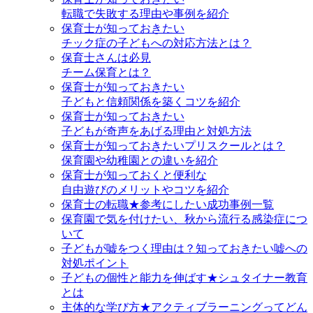
転職で失敗する理由や事例を紹介
保育士が知っておきたい
チック症の子どもへの対応方法とは？
保育士さんは必見
チーム保育とは？
保育士が知っておきたい
子どもと信頼関係を築くコツを紹介
保育士が知っておきたい
子どもが奇声をあげる理由と対処方法
保育士が知っておきたいプリスクールとは？
保育園や幼稚園との違いを紹介
保育士が知っておくと便利な
自由遊びのメリットやコツを紹介
保育士の転職★参考にしたい成功事例一覧
保育園で気を付けたい、秋から流行る感染症につ
いて
子どもが嘘をつく理由は？知っておきたい嘘への
対処ポイント
子どもの個性と能力を伸ばす★シュタイナー教育
とは
主体的な学び方★アクティブラーニングってどん