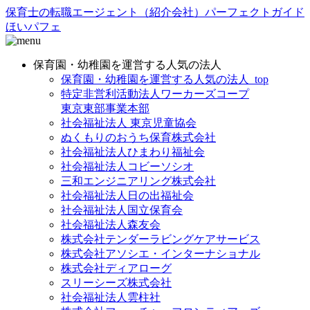
保育士の転職エージェント（紹介会社）パーフェクトガイド
ほいパフェ
保育園・幼稚園を運営する人気の法人
保育園・幼稚園を運営する人気の法人_top
特定非営利活動法人ワーカーズコープ
東京東部事業本部
社会福祉法人 東京児童協会
ぬくもりのおうち保育株式会社
社会福祉法人ひまわり福祉会
社会福祉法人コビーソシオ
三和エンジニアリング株式会社
社会福祉法人日の出福祉会
社会福祉法人国立保育会
社会福祉法人森友会
株式会社テンダーラビングケアサービス
株式会社アソシエ・インターナショナル
株式会社ディアローグ
スリーシーズ株式会社
社会福祉法人雲柱社