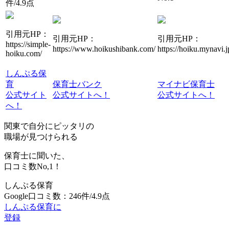
件/4.9点
引用元HP：
引用元HP：
引用元HP：
https://simple-
https://www.hoikushibank.com/
https://hoiku.mynavi.j
hoiku.com/
しんぷる保
育
保育士バンク
マイナビ保育士
公式サイト
公式サイトへ！
公式サイトへ！
へ！
関東で自分にピッタリの
職場が見つけられる
保育士に聞いた、
口コミ数
No,1！
しんぷる保育
Google口コミ数：246件/4.9点
しんぷる保育に
登録