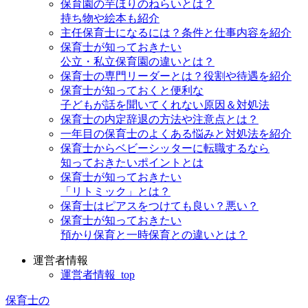
保育園の芋ほりのねらいとは？
持ち物や絵本も紹介
主任保育士になるには？条件と仕事内容を紹介
保育士が知っておきたい
公立・私立保育園の違いとは？
保育士の専門リーダーとは？役割や待遇を紹介
保育士が知っておくと便利な
子どもが話を聞いてくれない原因＆対処法
保育士の内定辞退の方法や注意点とは？
一年目の保育士のよくある悩みと対処法を紹介
保育士からベビーシッターに転職するなら
知っておきたいポイントとは
保育士が知っておきたい
「リトミック」とは？
保育士はピアスをつけても良い？悪い？
保育士が知っておきたい
預かり保育と一時保育との違いとは？
運営者情報
運営者情報_top
保育士の