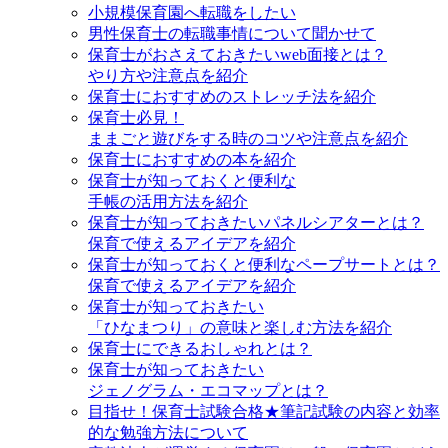
小規模保育園へ転職をしたい
男性保育士の転職事情について聞かせて
保育士がおさえておきたいweb面接とは？
やり方や注意点を紹介
保育士におすすめのストレッチ法を紹介
保育士必見！
ままごと遊びをする時のコツや注意点を紹介
保育士におすすめの本を紹介
保育士が知っておくと便利な
手帳の活用方法を紹介
保育士が知っておきたいパネルシアターとは？
保育で使えるアイデアを紹介
保育士が知っておくと便利なペープサートとは？
保育で使えるアイデアを紹介
保育士が知っておきたい
「ひなまつり」の意味と楽しむ方法を紹介
保育士にできるおしゃれとは？
保育士が知っておきたい
ジェノグラム・エコマップとは？
目指せ！保育士試験合格★筆記試験の内容と効率
的な勉強方法について