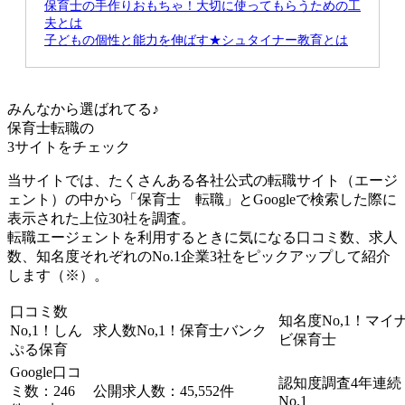
保育士の手作りおもちゃ！大切に使ってもらうための工
夫とは
子どもの個性と能力を伸ばす★シュタイナー教育とは
みんなから選ばれてる♪
保育士転職の
3サイト
をチェック
当サイトでは、たくさんある各社公式の転職サイト（エージ
ェント）の中から「保育士 転職」とGoogleで検索した際に
表示された上位30社を調査。
転職エージェントを利用するときに気になる口コミ数、求人
数、知名度それぞれのNo.1企業3社をピックアップして紹介
します（※）。
口コミ数
知名度No,1！
マイ
No,1！
しん
求人数No,1！
保育士バンク
ビ保育士
ぷる保育
Google口コ
認知度調査4年連続
ミ数：246
公開求人数：45,552件
No.1