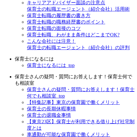
キャリアアドバイザー面談の注意点
保育士の転職エージェント（紹介会社）活用術
保育士転職の履歴書の書き方
保育士転職の職務経歴書のポイント
保育士転職の面接のコツ
保育士転職、わがまま条件はどこまでOK?
こんな会社には注意！
保育士の転職エージェント（紹介会社）の評判
保育士になるには
保育士になるには_top
保育士さんの疑問・質問にお答えします！保育士何で
も相談室
保育士さんの疑問・質問にお答えします！保育士
何でも相談室_top
【特集記事】東京の保育園で働くメリット
保育士の長期休暇事情
保育士の退職金事情
【東京23区】保育士が利用できる借り上げ社宅制
度とは
車通勤が可能な保育園で働くメリット