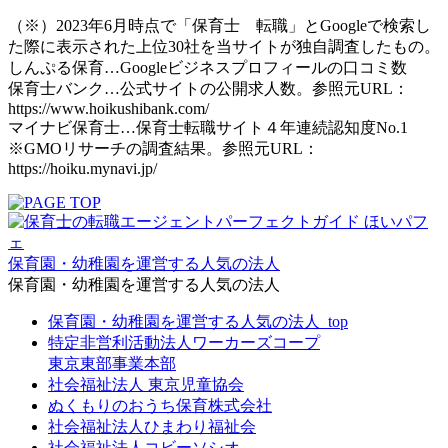
（※）2023年6月時点で「保育士 転職」とGoogleで検索し
た際に表示された上位30社を当サイトが独自調査したもの。
しんぷる保育…Googleビジネスプロフィールの口コミ数
保育士バンク…公式サイトの公開求人数。参照元URL：
https://www.hoikushibank.com/
マイナビ保育士…保育士転職サイト４年連続認知度No.1
※GMOリサーチの調査結果。参照元URL：
https://hoiku.mynavi.jp/
保育園・幼稚園を運営する人気の法人
保育園・幼稚園を運営する人気の法人
保育園・幼稚園を運営する人気の法人_top
特定非営利活動法人ワーカーズコープ
東京東部事業本部
社会福祉法人 東京児童協会
ぬくもりのおうち保育株式会社
社会福祉法人ひまわり福祉会
社会福祉法人コビーソシオ