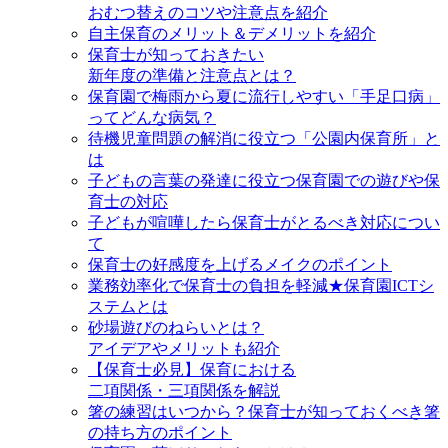
おむつ替えのコツや注意点を紹介
自主保育のメリット＆デメリットを紹介
保育士が知っておきたい
新年度の準備と注意点とは？
保育園で梅雨から夏に流行しやすい「手足口病」
ってどんな病気？
待機児童問題の解消に役立つ「公園内保育所」と
は
子どもの言葉の発達に役立つ保育園での遊びや保
育士の対応
子どもが喧嘩したら保育士がとるべき対応につい
て
保育士の好感度を上げるメイクのポイント
業務効率化で保育士の負担を軽減★保育園ICTシ
ステムとは
砂場遊びのねらいとは？
アイデアやメリットも紹介
【保育士必見】保育における
二項関係・三項関係を解説
箸の練習はいつから？保育士が知っておくべき箸
の持ち方のポイント