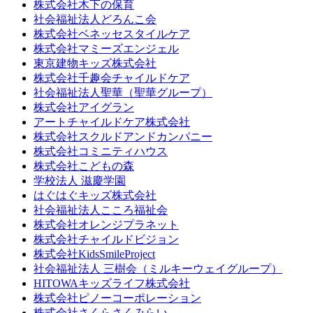
株式会社木下の保育
社会福祉法人どろんこ会
株式会社ベネッセスタイルケア
株式会社マミーズエンジェル
東京建物キッズ株式会社
株式会社千趣会チャイルドケア
社会福祉法人聖華（聖華グループ）
株式会社アイグラン
アートチャイルドケア株式会社
株式会社スクルドアンドカンパニー
株式会社コミニティハウス
株式会社こどもの森
学校法人 滋慶学園
はぐはぐキッズ株式会社
社会福祉法人こころ福祉会
株式会社オレンジプラネット
株式会社チャイルドビジョン
株式会社KidsSmileProject
社会福祉法人 三樹会（ミルキーウェイグループ）
HITOWAキッズライフ株式会社
株式会社ピノーコーポレーション
株式会社さくらさくみらい