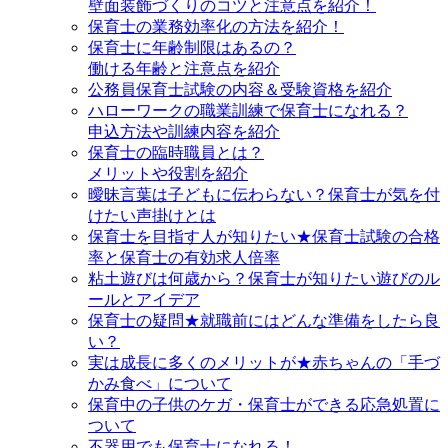
壁面装飾づくりのコツと注意点を紹介！
保育士の業務効率化の方法を紹介！
保育士に年齢制限はあるの？
働ける年齢と注意点を紹介
公務員保育士試験の内容＆受験資格を紹介
ハローワークの職業訓練で保育士になれる？
申込方法や訓練内容を紹介
保育士の臨時職員とは？
メリットや役割を紹介
曖昧言葉は子どもに伝わらない？保育士が気を付
けたい声掛けとは
保育士を目指す人が知りたい★保育士試験の合格
率と保育士の有効求人倍率
粘土遊びは何歳から？保育士が知りたい遊びのル
ールとアイデア
保育士の疑問★就職前にはどんな準備をしたら良
い？
実は成長に多くのメリットが★赤ちゃんの「手づ
かみ食べ」について
保育中の子供のケガ・保育士ができる応急処置に
ついて
不器用でも保育士になれる！