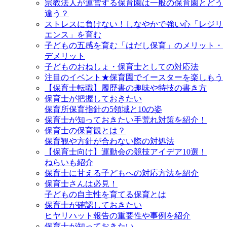
宗教法人が運営する保育園は一般の保育園とどう
違う？
ストレスに負けない！しなやかで強い心「レジリ
エンス」を育む
子どもの五感を育む「はだし保育」のメリット・
デメリット
子どものおねしょ・保育士としての対応法
注目のイベント★保育園でイースターを楽しもう
【保育士転職】履歴書の趣味や特技の書き方
保育士が把握しておきたい
保育所保育指針の5領域と10の姿
保育士が知っておきたい手荒れ対策を紹介！
保育士の保育観とは？
保育観や方針が合わない際の対処法
【保育士向け】運動会の競技アイデア10選！
ねらいも紹介
保育士に甘える子どもへの対応方法を紹介
保育士さんは必見！
子どもの自主性を育てる保育とは
保育士が確認しておきたい
ヒヤリハット報告の重要性や事例を紹介
保育士が知っておきたい