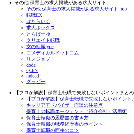
その他 保育士の求人掲載がある求人サイト
その他 保育士の求人掲載がある求人サイト_top
転職EX
はたらいく
求人ボックス
とらばーゆ
クリエイト転職
女の転職type
コメディカルドットコム
リスジョブ
doda
Q-JiN
indeed
グッピー
【プロが解説】保育士転職で失敗しないポイントまとめ
【プロが解説】保育士転職で失敗しないポイントまと
キャリアアドバイザー面談の注意点
保育士の転職エージェント（紹介会社）活用術
保育士転職の履歴書の書き方
保育士転職の職務経歴書のポイント
保育士転職の面接のコツ