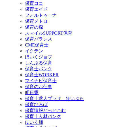
保育ココ
保育エイド
フォルトゥーナ
保育メトロ
保育の森
スマイルSUPPORT保育
保育バランス
CME保育士
イクテン
ほいくジョブ
しんぷる保育
保育士バンク
保育士WORKER
マイナビ保育士
保育のお仕事
明日香
保育士求人プラザ ほいぷら
保育ひろば
保育情報どっとこむ
保育士人材バンク
ほいく畑