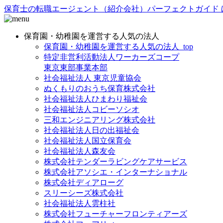
保育士の転職エージェント（紹介会社）パーフェクトガイド 
保育園・幼稚園を運営する人気の法人
保育園・幼稚園を運営する人気の法人_top
特定非営利活動法人ワーカーズコープ
東京東部事業本部
社会福祉法人 東京児童協会
ぬくもりのおうち保育株式会社
社会福祉法人ひまわり福祉会
社会福祉法人コビーソシオ
三和エンジニアリング株式会社
社会福祉法人日の出福祉会
社会福祉法人国立保育会
社会福祉法人森友会
株式会社テンダーラビングケアサービス
株式会社アソシエ・インターナショナル
株式会社ディアローグ
スリーシーズ株式会社
社会福祉法人雲柱社
株式会社フューチャーフロンティアーズ