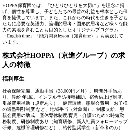
HOPPA保育園では、
「ひとりひとりを大切に」
を理念に掲
げ、個性を尊重し、子どもたちの最善の利益を根本とした保
育を提供しています。また、これからの時代を生きる子ども
たちに必要な英語力、論理的思考・図形的思考など様々な能
力の素地を育むことも目的としたオリジナルプログラム
「English time」「能力開発lesson（知育time）」も実践して
います。
株式会社HOPPA（京進グループ）の求
人の特徴
福利厚生
社会保険完備、通勤手当（38,000円／月）、時間外手当あ
り、昇給 年1回、インフル予防接種補助、宿舎借上げ制度、
引越費用補助（規定あり）、健康診断、懇親会費用、お子様
の通塾割引制度 など、地域手当（対象園）、制服支給、懇
親会費用の助成、産休育休制度/育児・介護のための時短勤
務制度、研修制度あり（知育研修、新入社員フォローアップ
研修、危機管理研修など）、給付型奨学金（新卒者のみ）