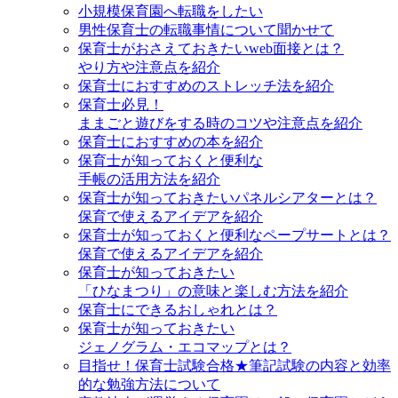
小規模保育園へ転職をしたい
男性保育士の転職事情について聞かせて
保育士がおさえておきたいweb面接とは？
やり方や注意点を紹介
保育士におすすめのストレッチ法を紹介
保育士必見！
ままごと遊びをする時のコツや注意点を紹介
保育士におすすめの本を紹介
保育士が知っておくと便利な
手帳の活用方法を紹介
保育士が知っておきたいパネルシアターとは？
保育で使えるアイデアを紹介
保育士が知っておくと便利なペープサートとは？
保育で使えるアイデアを紹介
保育士が知っておきたい
「ひなまつり」の意味と楽しむ方法を紹介
保育士にできるおしゃれとは？
保育士が知っておきたい
ジェノグラム・エコマップとは？
目指せ！保育士試験合格★筆記試験の内容と効率
的な勉強方法について