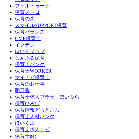
フォルトゥーナ
保育メトロ
保育の森
スマイルSUPPORT保育
保育バランス
CME保育士
イクテン
ほいくジョブ
しんぷる保育
保育士バンク
保育士WORKER
マイナビ保育士
保育のお仕事
明日香
保育士求人プラザ ほいぷら
保育ひろば
保育情報どっとこむ
保育士人材バンク
ほいく畑
保育士求人ナビ
保育士net