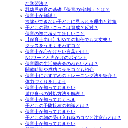
な学習法？
乳幼児教育の基礎「保育の5領域」とは？
保育士が解説！
挨拶ができない子どもに見られる理由と対策
子どもの戦いごっこは賛成？反対？
保育の際に考えてほしいこと
【保育士向け】初めての担任でも大丈夫！
クラスをうまくまわすコツ
保育士が心がけたい言葉かけ！
NGワードと声かけのポイント
保育園の生活発表会のねらいとは？
開催時期や成功させるコツも紹介
保育士におすすめのトレーニング法を紹介！
体力づくりをしよう
保育士が知っておきたい
遊び食べの対処方法を解説！
保育士が知っておくべき
子どもの予防接種の知識とは？
保育士が知っておきたい
子どもの朝の受け入れ時のコツと注意点とは？
保育士が知っておきたい