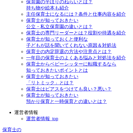
保育園の芋ほりのねらいとは？
持ち物や絵本も紹介
主任保育士になるには？条件と仕事内容を紹介
保育士が知っておきたい
公立・私立保育園の違いとは？
保育士の専門リーダーとは？役割や待遇を紹介
保育士が知っておくと便利な
子どもが話を聞いてくれない原因＆対処法
保育士の内定辞退の方法や注意点とは？
一年目の保育士のよくある悩みと対処法を紹介
保育士からベビーシッターに転職するなら
知っておきたいポイントとは
保育士が知っておきたい
「リトミック」とは？
保育士はピアスをつけても良い？悪い？
保育士が知っておきたい
預かり保育と一時保育との違いとは？
運営者情報
運営者情報_top
保育士の