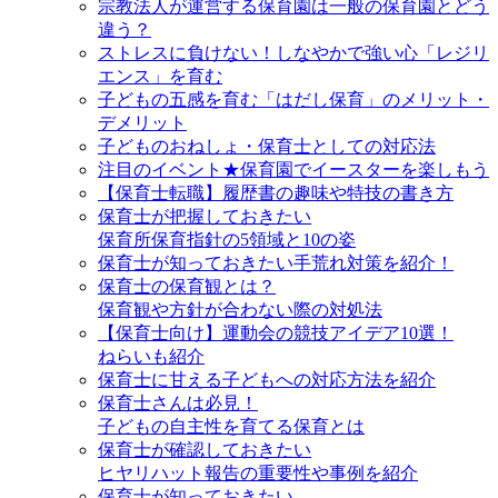
宗教法人が運営する保育園は一般の保育園とどう
違う？
ストレスに負けない！しなやかで強い心「レジリ
エンス」を育む
子どもの五感を育む「はだし保育」のメリット・
デメリット
子どものおねしょ・保育士としての対応法
注目のイベント★保育園でイースターを楽しもう
【保育士転職】履歴書の趣味や特技の書き方
保育士が把握しておきたい
保育所保育指針の5領域と10の姿
保育士が知っておきたい手荒れ対策を紹介！
保育士の保育観とは？
保育観や方針が合わない際の対処法
【保育士向け】運動会の競技アイデア10選！
ねらいも紹介
保育士に甘える子どもへの対応方法を紹介
保育士さんは必見！
子どもの自主性を育てる保育とは
保育士が確認しておきたい
ヒヤリハット報告の重要性や事例を紹介
保育士が知っておきたい