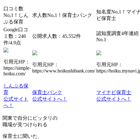
口コミ数
知名度No,1！
マイ
No,1！
しん
求人数No,1！
保育士バンク
ビ保育士
ぷる保育
Google口コ
認知度調査4年連続
ミ数：246
公開求人数：45,552件
No.1
件/4.9点
引用元HP：
引用元HP：
引用元HP：
https://simple-
https://www.hoikushibank.com/
https://hoiku.mynavi.j
hoiku.com/
しんぷる保
育
保育士バンク
マイナビ保育士
公式サイト
公式サイトへ！
公式サイトへ！
へ！
関東で自分にピッタリの
職場が見つけられる
保育士に聞いた、