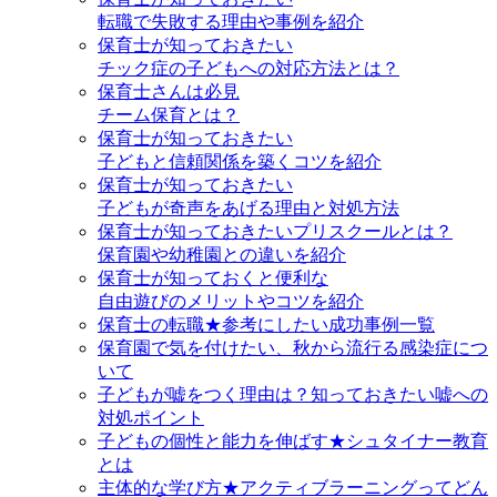
転職で失敗する理由や事例を紹介
保育士が知っておきたい
チック症の子どもへの対応方法とは？
保育士さんは必見
チーム保育とは？
保育士が知っておきたい
子どもと信頼関係を築くコツを紹介
保育士が知っておきたい
子どもが奇声をあげる理由と対処方法
保育士が知っておきたいプリスクールとは？
保育園や幼稚園との違いを紹介
保育士が知っておくと便利な
自由遊びのメリットやコツを紹介
保育士の転職★参考にしたい成功事例一覧
保育園で気を付けたい、秋から流行る感染症につ
いて
子どもが嘘をつく理由は？知っておきたい嘘への
対処ポイント
子どもの個性と能力を伸ばす★シュタイナー教育
とは
主体的な学び方★アクティブラーニングってどん