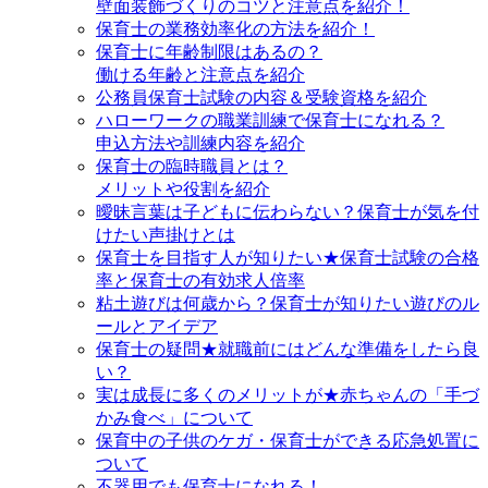
壁面装飾づくりのコツと注意点を紹介！
保育士の業務効率化の方法を紹介！
保育士に年齢制限はあるの？
働ける年齢と注意点を紹介
公務員保育士試験の内容＆受験資格を紹介
ハローワークの職業訓練で保育士になれる？
申込方法や訓練内容を紹介
保育士の臨時職員とは？
メリットや役割を紹介
曖昧言葉は子どもに伝わらない？保育士が気を付
けたい声掛けとは
保育士を目指す人が知りたい★保育士試験の合格
率と保育士の有効求人倍率
粘土遊びは何歳から？保育士が知りたい遊びのル
ールとアイデア
保育士の疑問★就職前にはどんな準備をしたら良
い？
実は成長に多くのメリットが★赤ちゃんの「手づ
かみ食べ」について
保育中の子供のケガ・保育士ができる応急処置に
ついて
不器用でも保育士になれる！