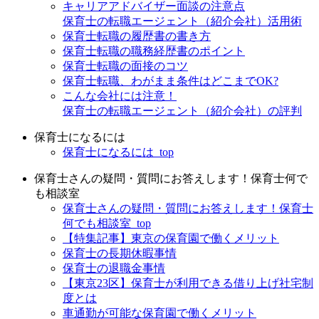
キャリアアドバイザー面談の注意点
保育士の転職エージェント（紹介会社）活用術
保育士転職の履歴書の書き方
保育士転職の職務経歴書のポイント
保育士転職の面接のコツ
保育士転職、わがまま条件はどこまでOK?
こんな会社には注意！
保育士の転職エージェント（紹介会社）の評判
保育士になるには
保育士になるには_top
保育士さんの疑問・質問にお答えします！保育士何で
も相談室
保育士さんの疑問・質問にお答えします！保育士
何でも相談室_top
【特集記事】東京の保育園で働くメリット
保育士の長期休暇事情
保育士の退職金事情
【東京23区】保育士が利用できる借り上げ社宅制
度とは
車通勤が可能な保育園で働くメリット