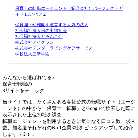
保育士の転職エージェント（紹介会社）パーフェクトガ
イド ほいパフェ
保育園・幼稚園を運営する人気の法人
社会福祉法人日の出福祉会
社会福祉法人どろんこ会
株式会社アイグラン
株式会社テンダーラビングケアサービス
学校法人三幸学園
みんなから選ばれてる♪
保育士転職の
3サイト
をチェック
当サイトでは、たくさんある各社公式の転職サイト（エージ
ェント）の中から「保育士 転職」とGoogleで検索した際に
表示された上位30社を調査。
転職エージェントを利用するときに気になる口コミ数、求人
数、知名度それぞれのNo.1企業3社をピックアップして紹介
します（※）。