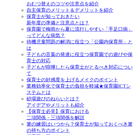
おむつ替えのコツや注意点を紹介
自主保育のメリット＆デメリットを紹介
保育士が知っておきたい
新年度の準備と注意点とは？
保育園で梅雨から夏に流行しやすい「手足口病」
ってどんな病気？
待機児童問題の解消に役立つ「公園内保育所」と
は
子どもの言葉の発達に役立つ保育園での遊びや保
育士の対応
子どもが喧嘩したら保育士がとるべき対応につい
て
保育士の好感度を上げるメイクのポイント
業務効率化で保育士の負担を軽減★保育園ICTシ
ステムとは
砂場遊びのねらいとは？
アイデアやメリットも紹介
【保育士必見】保育における
二項関係・三項関係を解説
箸の練習はいつから？保育士が知っておくべき箸
の持ち方のポイント