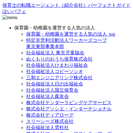
保育士の転職エージェント（紹介会社）パーフェクトガイド
ほいパフェ
保育園・幼稚園を運営する人気の法人
保育園・幼稚園を運営する人気の法人_top
特定非営利活動法人ワーカーズコープ
東京東部事業本部
社会福祉法人 東京児童協会
ぬくもりのおうち保育株式会社
社会福祉法人ひまわり福祉会
社会福祉法人コビーソシオ
三和エンジニアリング株式会社
社会福祉法人日の出福祉会
社会福祉法人国立保育会
社会福祉法人森友会
株式会社テンダーラビングケアサービス
株式会社アソシエ・インターナショナル
株式会社ディアローグ
スリーシーズ株式会社
社会福祉法人雲柱社