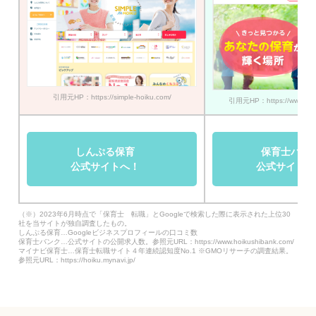
引用元HP：https://simple-hoiku.com/
引用元HP：https://www.hoik
しんぷる保育
保育士バン
公式サイトへ！
公式サイトへ
（※）2023年6月時点で「保育士 転職」とGoogleで検索した際に表示された上位30
社を当サイトが独自調査したもの。
しんぷる保育…Googleビジネスプロフィールの口コミ数
保育士バンク…公式サイトの公開求人数。参照元URL：https://www.hoikushibank.com/
マイナビ保育士…保育士転職サイト４年連続認知度No.1 ※GMOリサーチの調査結果。
参照元URL：https://hoiku.mynavi.jp/