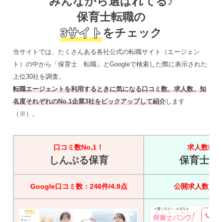
みんなから選ばれてる♪
保育士転職の
3サイト
をチェック
当サイトでは、たくさんある各社公式の転職サイト（エージェン
ト）の中から「保育士 転職」とGoogleで検索した際に表示された
上位30社を調査。
転職エージェントを利用するときに気になる口コミ数、求人数、知
名度それぞれのNo.1企業3社をピックアップして紹介
します
（※）。
口コミ数No,1！
求人数No,
しんぷる保育
保育士バ
Google口コミ数：246件/4.9点
公開求人数：45