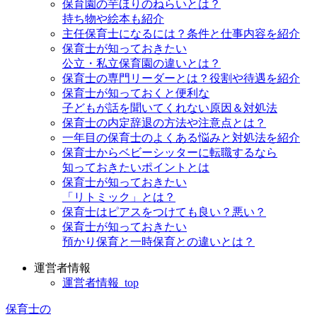
保育園の芋ほりのねらいとは？
持ち物や絵本も紹介
主任保育士になるには？条件と仕事内容を紹介
保育士が知っておきたい
公立・私立保育園の違いとは？
保育士の専門リーダーとは？役割や待遇を紹介
保育士が知っておくと便利な
子どもが話を聞いてくれない原因＆対処法
保育士の内定辞退の方法や注意点とは？
一年目の保育士のよくある悩みと対処法を紹介
保育士からベビーシッターに転職するなら
知っておきたいポイントとは
保育士が知っておきたい
「リトミック」とは？
保育士はピアスをつけても良い？悪い？
保育士が知っておきたい
預かり保育と一時保育との違いとは？
運営者情報
運営者情報_top
保育士の