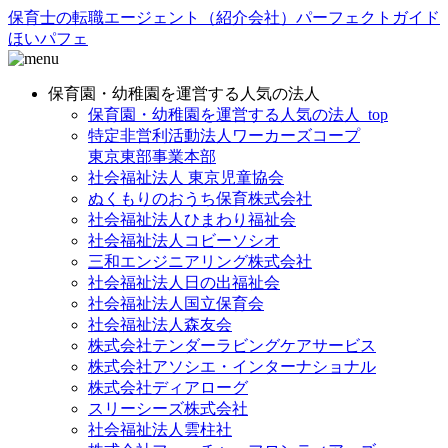
保育士の転職エージェント（紹介会社）パーフェクトガイド
ほいパフェ
保育園・幼稚園を運営する人気の法人
保育園・幼稚園を運営する人気の法人_top
特定非営利活動法人ワーカーズコープ
東京東部事業本部
社会福祉法人 東京児童協会
ぬくもりのおうち保育株式会社
社会福祉法人ひまわり福祉会
社会福祉法人コビーソシオ
三和エンジニアリング株式会社
社会福祉法人日の出福祉会
社会福祉法人国立保育会
社会福祉法人森友会
株式会社テンダーラビングケアサービス
株式会社アソシエ・インターナショナル
株式会社ディアローグ
スリーシーズ株式会社
社会福祉法人雲柱社