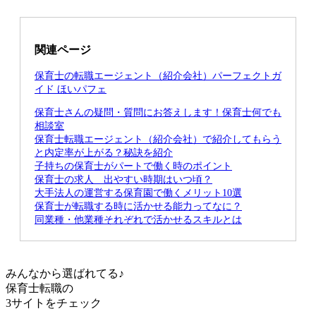
関連ページ
保育士の転職エージェント（紹介会社）パーフェクトガ
イド ほいパフェ
保育士さんの疑問・質問にお答えします！保育士何でも
相談室
保育士転職エージェント（紹介会社）で紹介してもらう
と内定率が上がる？秘訣を紹介
子持ちの保育士がパートで働く時のポイント
保育士の求人 出やすい時期はいつ頃？
大手法人の運営する保育園で働くメリット10選
保育士が転職する時に活かせる能力ってなに？
同業種・他業種それぞれで活かせるスキルとは
みんなから選ばれてる♪
保育士転職の
3サイト
をチェック