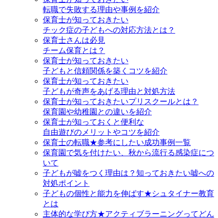
転職で失敗する理由や事例を紹介
保育士が知っておきたい
チック症の子どもへの対応方法とは？
保育士さんは必見
チーム保育とは？
保育士が知っておきたい
子どもと信頼関係を築くコツを紹介
保育士が知っておきたい
子どもが奇声をあげる理由と対処方法
保育士が知っておきたいプリスクールとは？
保育園や幼稚園との違いを紹介
保育士が知っておくと便利な
自由遊びのメリットやコツを紹介
保育士の転職★参考にしたい成功事例一覧
保育園で気を付けたい、秋から流行る感染症につ
いて
子どもが嘘をつく理由は？知っておきたい嘘への
対処ポイント
子どもの個性と能力を伸ばす★シュタイナー教育
とは
主体的な学び方★アクティブラーニングってどん