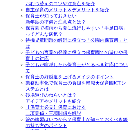
おむつ替えのコツや注意点を紹介
自主保育のメリット＆デメリットを紹介
保育士が知っておきたい
新年度の準備と注意点とは？
保育園で梅雨から夏に流行しやすい「手足口病」
ってどんな病気？
待機児童問題の解消に役立つ「公園内保育所」と
は
子どもの言葉の発達に役立つ保育園での遊びや保
育士の対応
子どもが喧嘩したら保育士がとるべき対応につい
て
保育士の好感度を上げるメイクのポイント
業務効率化で保育士の負担を軽減★保育園ICTシ
ステムとは
砂場遊びのねらいとは？
アイデアやメリットも紹介
【保育士必見】保育における
二項関係・三項関係を解説
箸の練習はいつから？保育士が知っておくべき箸
の持ち方のポイント