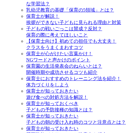
な学習法？
乳幼児教育の基礎「保育の5領域」とは？
保育士が解説！
挨拶ができない子どもに見られる理由と対策
子どもの戦いごっこは賛成？反対？
保育の際に考えてほしいこと
【保育士向け】初めての担任でも大丈夫！
クラスをうまくまわすコツ
保育士が心がけたい言葉かけ！
NGワードと声かけのポイント
保育園の生活発表会のねらいとは？
開催時期や成功させるコツも紹介
保育士におすすめのトレーニング法を紹介！
体力づくりをしよう
保育士が知っておきたい
遊び食べの対処方法を解説！
保育士が知っておくべき
子どもの予防接種の知識とは？
保育士が知っておきたい
子どもの朝の受け入れ時のコツと注意点とは？
保育士が知っておきたい