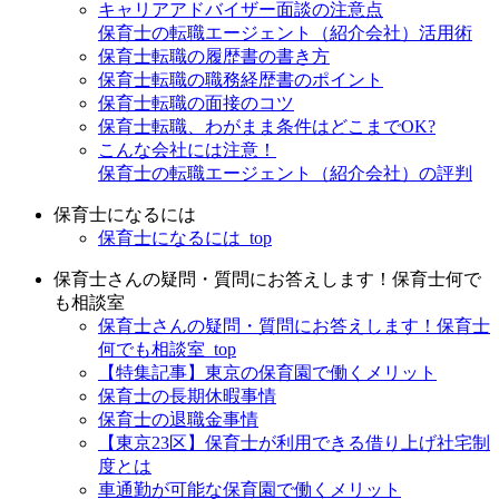
キャリアアドバイザー面談の注意点
保育士の転職エージェント（紹介会社）活用術
保育士転職の履歴書の書き方
保育士転職の職務経歴書のポイント
保育士転職の面接のコツ
保育士転職、わがまま条件はどこまでOK?
こんな会社には注意！
保育士の転職エージェント（紹介会社）の評判
保育士になるには
保育士になるには_top
保育士さんの疑問・質問にお答えします！保育士何で
も相談室
保育士さんの疑問・質問にお答えします！保育士
何でも相談室_top
【特集記事】東京の保育園で働くメリット
保育士の長期休暇事情
保育士の退職金事情
【東京23区】保育士が利用できる借り上げ社宅制
度とは
車通勤が可能な保育園で働くメリット