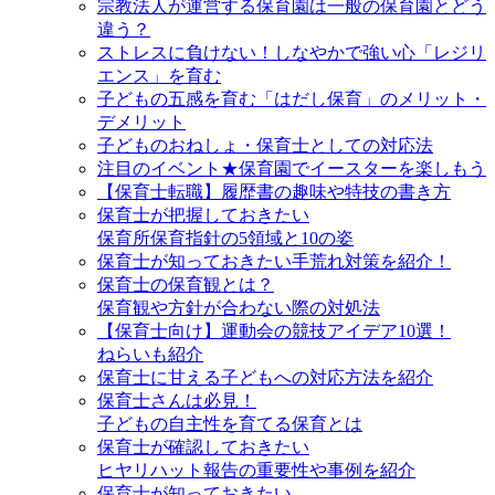
宗教法人が運営する保育園は一般の保育園とどう
違う？
ストレスに負けない！しなやかで強い心「レジリ
エンス」を育む
子どもの五感を育む「はだし保育」のメリット・
デメリット
子どものおねしょ・保育士としての対応法
注目のイベント★保育園でイースターを楽しもう
【保育士転職】履歴書の趣味や特技の書き方
保育士が把握しておきたい
保育所保育指針の5領域と10の姿
保育士が知っておきたい手荒れ対策を紹介！
保育士の保育観とは？
保育観や方針が合わない際の対処法
【保育士向け】運動会の競技アイデア10選！
ねらいも紹介
保育士に甘える子どもへの対応方法を紹介
保育士さんは必見！
子どもの自主性を育てる保育とは
保育士が確認しておきたい
ヒヤリハット報告の重要性や事例を紹介
保育士が知っておきたい