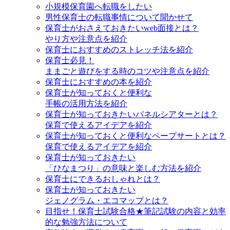
小規模保育園へ転職をしたい
男性保育士の転職事情について聞かせて
保育士がおさえておきたいweb面接とは？
やり方や注意点を紹介
保育士におすすめのストレッチ法を紹介
保育士必見！
ままごと遊びをする時のコツや注意点を紹介
保育士におすすめの本を紹介
保育士が知っておくと便利な
手帳の活用方法を紹介
保育士が知っておきたいパネルシアターとは？
保育で使えるアイデアを紹介
保育士が知っておくと便利なペープサートとは？
保育で使えるアイデアを紹介
保育士が知っておきたい
「ひなまつり」の意味と楽しむ方法を紹介
保育士にできるおしゃれとは？
保育士が知っておきたい
ジェノグラム・エコマップとは？
目指せ！保育士試験合格★筆記試験の内容と効率
的な勉強方法について