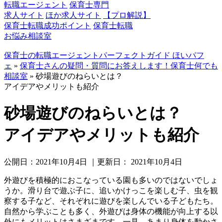
転職エージェント
保育士専門
求人サイト
ほか求人サイト
【プロ解説】
保育士転職成功ポイント
保育士転職
お悩み相談室
保育士の転職エージェントパーフェクトガイド ほいパフ
ェ
»
保育士さんの疑問・質問にお答えします！保育士何でも
相談室
»
砂場遊びのねらいとは？
アイデアやメリットも紹介
砂場遊びのねらいとは？
アイデアやメリットも紹介
公開日：
2021年10月4日
｜更新日：
2021年10月4日
外遊びを積極的におこなっている園も多いのではないでしょ
うか。滑り台で遊ぶ子に、追いかけっこを楽しむ子、虫を観
察する子など、それぞれに遊びを楽しんでいる子どもたち。
自然から学ぶことも多く、外遊びは身体の機能が向上する以
外にもメリットはさまざまです。一見、あまり身体を動かさ