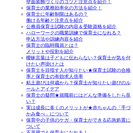
壁面装飾づくりのコツと注意点を紹介！
保育士の業務効率化の方法を紹介！
保育士に年齢制限はあるの？
働ける年齢と注意点を紹介
公務員保育士試験の内容＆受験資格を紹介
ハローワークの職業訓練で保育士になれる？
申込方法や訓練内容を紹介
保育士の臨時職員とは？
メリットや役割を紹介
曖昧言葉は子どもに伝わらない？保育士が気を付
けたい声掛けとは
保育士を目指す人が知りたい★保育士試験の合格
率と保育士の有効求人倍率
粘土遊びは何歳から？保育士が知りたい遊びのル
ールとアイデア
保育士の疑問★就職前にはどんな準備をしたら良
い？
実は成長に多くのメリットが★赤ちゃんの「手づ
かみ食べ」について
保育中の子供のケガ・保育士ができる応急処置に
ついて
不器用でも保育士になれる！