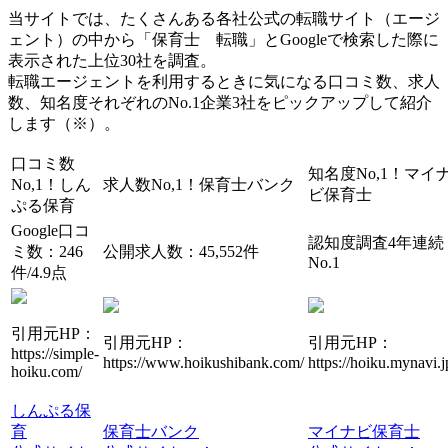
当サイトでは、たくさんある各社公式の転職サイト（エージ
ェント）の中から「保育士 転職」とGoogleで検索した際に
表示された上位30社を調査。
転職エージェントを利用するときに気になる口コミ数、求人
数、知名度それぞれのNo.1企業3社をピックアップして紹介
します（※）。
口コミ数
知名度No,1！
マイ
No,1！
しん
求人数No,1！
保育士バンク
ビ保育士
ぷる保育
Google口コ
認知度調査4年連続
ミ数：246
公開求人数：45,552件
No.1
件/4.9点
引用元HP：
引用元HP：
引用元HP：
https://simple-
https://www.hoikushibank.com/
https://hoiku.mynavi.j
hoiku.com/
しんぷる保
育
保育士バンク
マイナビ保育士