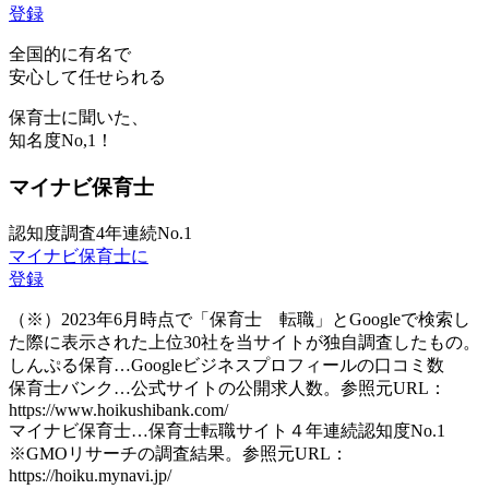
登録
全国的に有名で
安心して任せられる
保育士に聞いた、
知名度
No,1！
マイナビ保育士
認知度調査4年連続No.1
マイナビ保育士に
登録
（※）2023年6月時点で「保育士 転職」とGoogleで検索し
た際に表示された上位30社を当サイトが独自調査したもの。
しんぷる保育…Googleビジネスプロフィールの口コミ数
保育士バンク…公式サイトの公開求人数。参照元URL：
https://www.hoikushibank.com/
マイナビ保育士…保育士転職サイト４年連続認知度No.1
※GMOリサーチの調査結果。参照元URL：
https://hoiku.mynavi.jp/