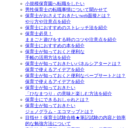
小規模保育園へ転職をしたい
男性保育士の転職事情について聞かせて
保育士がおさえておきたいweb面接とは？
やり方や注意点を紹介
保育士におすすめのストレッチ法を紹介
保育士必見！
ままごと遊びをする時のコツや注意点を紹介
保育士におすすめの本を紹介
保育士が知っておくと便利な
手帳の活用方法を紹介
保育士が知っておきたいパネルシアターとは？
保育で使えるアイデアを紹介
保育士が知っておくと便利なペープサートとは？
保育で使えるアイデアを紹介
保育士が知っておきたい
「ひなまつり」の意味と楽しむ方法を紹介
保育士にできるおしゃれとは？
保育士が知っておきたい
ジェノグラム・エコマップとは？
目指せ！保育士試験合格★筆記試験の内容と効率
的な勉強方法について