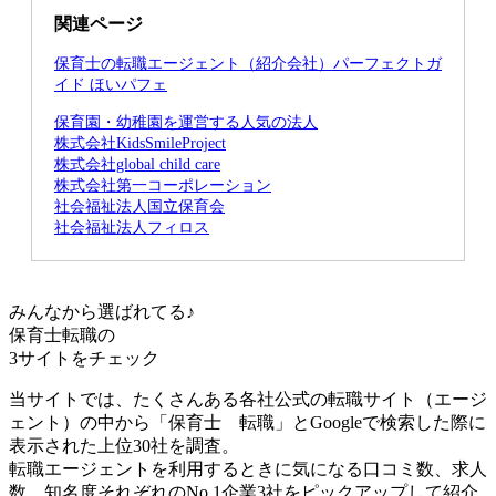
関連ページ
保育士の転職エージェント（紹介会社）パーフェクトガ
イド ほいパフェ
保育園・幼稚園を運営する人気の法人
株式会社KidsSmileProject
株式会社global child care
株式会社第一コーポレーション
社会福祉法人国立保育会
社会福祉法人フィロス
みんなから選ばれてる♪
保育士転職の
3サイト
をチェック
当サイトでは、たくさんある各社公式の転職サイト（エージ
ェント）の中から「保育士 転職」とGoogleで検索した際に
表示された上位30社を調査。
転職エージェントを利用するときに気になる口コミ数、求人
数、知名度それぞれのNo.1企業3社をピックアップして紹介