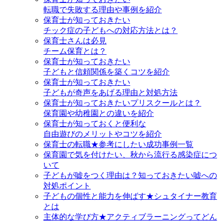
転職で失敗する理由や事例を紹介
保育士が知っておきたい
チック症の子どもへの対応方法とは？
保育士さんは必見
チーム保育とは？
保育士が知っておきたい
子どもと信頼関係を築くコツを紹介
保育士が知っておきたい
子どもが奇声をあげる理由と対処方法
保育士が知っておきたいプリスクールとは？
保育園や幼稚園との違いを紹介
保育士が知っておくと便利な
自由遊びのメリットやコツを紹介
保育士の転職★参考にしたい成功事例一覧
保育園で気を付けたい、秋から流行る感染症につ
いて
子どもが嘘をつく理由は？知っておきたい嘘への
対処ポイント
子どもの個性と能力を伸ばす★シュタイナー教育
とは
主体的な学び方★アクティブラーニングってどん