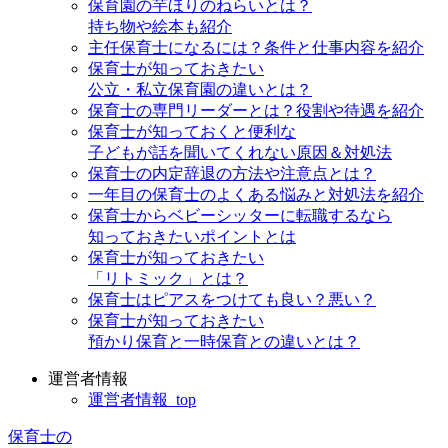
保育園の芋ほりのねらいとは？
持ち物や絵本も紹介
主任保育士になるには？条件と仕事内容を紹介
保育士が知っておきたい
公立・私立保育園の違いとは？
保育士の専門リーダーとは？役割や待遇を紹介
保育士が知っておくと便利な
子どもが話を聞いてくれない原因＆対処法
保育士の内定辞退の方法や注意点とは？
一年目の保育士のよくある悩みと対処法を紹介
保育士からベビーシッターに転職するなら
知っておきたいポイントとは
保育士が知っておきたい
「リトミック」とは？
保育士はピアスをつけても良い？悪い？
保育士が知っておきたい
預かり保育と一時保育との違いとは？
運営者情報
運営者情報_top
保育士の