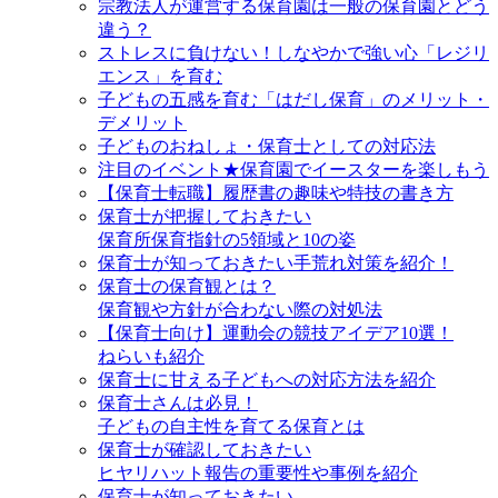
宗教法人が運営する保育園は一般の保育園とどう
違う？
ストレスに負けない！しなやかで強い心「レジリ
エンス」を育む
子どもの五感を育む「はだし保育」のメリット・
デメリット
子どものおねしょ・保育士としての対応法
注目のイベント★保育園でイースターを楽しもう
【保育士転職】履歴書の趣味や特技の書き方
保育士が把握しておきたい
保育所保育指針の5領域と10の姿
保育士が知っておきたい手荒れ対策を紹介！
保育士の保育観とは？
保育観や方針が合わない際の対処法
【保育士向け】運動会の競技アイデア10選！
ねらいも紹介
保育士に甘える子どもへの対応方法を紹介
保育士さんは必見！
子どもの自主性を育てる保育とは
保育士が確認しておきたい
ヒヤリハット報告の重要性や事例を紹介
保育士が知っておきたい