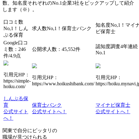
数、知名度それぞれのNo.1企業3社をピックアップして紹介
します（※）。
口コミ数
知名度No,1！
マイ
No,1！
しん
求人数No,1！
保育士バンク
ビ保育士
ぷる保育
Google口コ
認知度調査4年連続
ミ数：246
公開求人数：45,552件
No.1
件/4.9点
引用元HP：
引用元HP：
引用元HP：
https://simple-
https://www.hoikushibank.com/
https://hoiku.mynavi.j
hoiku.com/
しんぷる保
育
保育士バンク
マイナビ保育士
公式サイト
公式サイトへ！
公式サイトへ！
へ！
関東で自分にピッタリの
職場が見つけられる