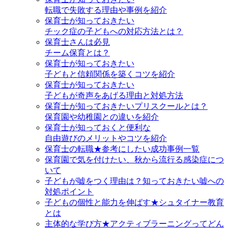
転職で失敗する理由や事例を紹介
保育士が知っておきたい
チック症の子どもへの対応方法とは？
保育士さんは必見
チーム保育とは？
保育士が知っておきたい
子どもと信頼関係を築くコツを紹介
保育士が知っておきたい
子どもが奇声をあげる理由と対処方法
保育士が知っておきたいプリスクールとは？
保育園や幼稚園との違いを紹介
保育士が知っておくと便利な
自由遊びのメリットやコツを紹介
保育士の転職★参考にしたい成功事例一覧
保育園で気を付けたい、秋から流行る感染症につ
いて
子どもが嘘をつく理由は？知っておきたい嘘への
対処ポイント
子どもの個性と能力を伸ばす★シュタイナー教育
とは
主体的な学び方★アクティブラーニングってどん