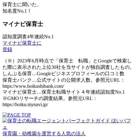
保育士に聞いた、
知名度
No,1！
マイナビ保育士
認知度調査4年連続No.1
マイナビ保育士に
登録
（※）2023年6月時点で「保育士 転職」とGoogleで検索し
た際に表示された上位30社を当サイトが独自調査したもの。
しんぷる保育…Googleビジネスプロフィールの口コミ数
保育士バンク…公式サイトの公開求人数。参照元URL：
https://www.hoikushibank.com/
マイナビ保育士…保育士転職サイト４年連続認知度No.1
※GMOリサーチの調査結果。参照元URL：
https://hoiku.mynavi.jp/
保育園・幼稚園を運営する人気の法人