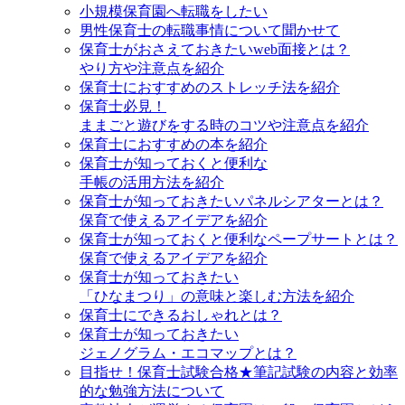
小規模保育園へ転職をしたい
男性保育士の転職事情について聞かせて
保育士がおさえておきたいweb面接とは？
やり方や注意点を紹介
保育士におすすめのストレッチ法を紹介
保育士必見！
ままごと遊びをする時のコツや注意点を紹介
保育士におすすめの本を紹介
保育士が知っておくと便利な
手帳の活用方法を紹介
保育士が知っておきたいパネルシアターとは？
保育で使えるアイデアを紹介
保育士が知っておくと便利なペープサートとは？
保育で使えるアイデアを紹介
保育士が知っておきたい
「ひなまつり」の意味と楽しむ方法を紹介
保育士にできるおしゃれとは？
保育士が知っておきたい
ジェノグラム・エコマップとは？
目指せ！保育士試験合格★筆記試験の内容と効率
的な勉強方法について