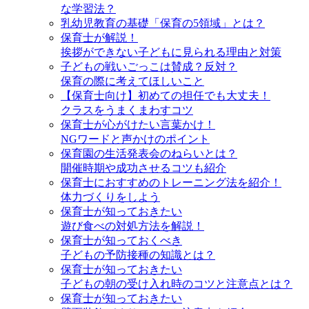
な学習法？
乳幼児教育の基礎「保育の5領域」とは？
保育士が解説！
挨拶ができない子どもに見られる理由と対策
子どもの戦いごっこは賛成？反対？
保育の際に考えてほしいこと
【保育士向け】初めての担任でも大丈夫！
クラスをうまくまわすコツ
保育士が心がけたい言葉かけ！
NGワードと声かけのポイント
保育園の生活発表会のねらいとは？
開催時期や成功させるコツも紹介
保育士におすすめのトレーニング法を紹介！
体力づくりをしよう
保育士が知っておきたい
遊び食べの対処方法を解説！
保育士が知っておくべき
子どもの予防接種の知識とは？
保育士が知っておきたい
子どもの朝の受け入れ時のコツと注意点とは？
保育士が知っておきたい