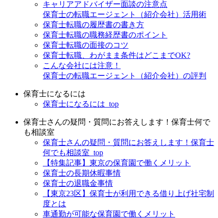
キャリアアドバイザー面談の注意点
保育士の転職エージェント（紹介会社）活用術
保育士転職の履歴書の書き方
保育士転職の職務経歴書のポイント
保育士転職の面接のコツ
保育士転職、わがまま条件はどこまでOK?
こんな会社には注意！
保育士の転職エージェント（紹介会社）の評判
保育士になるには
保育士になるには_top
保育士さんの疑問・質問にお答えします！保育士何で
も相談室
保育士さんの疑問・質問にお答えします！保育士
何でも相談室_top
【特集記事】東京の保育園で働くメリット
保育士の長期休暇事情
保育士の退職金事情
【東京23区】保育士が利用できる借り上げ社宅制
度とは
車通勤が可能な保育園で働くメリット