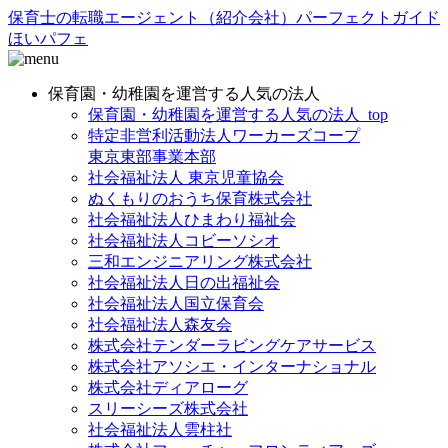
保育士の転職エージェント（紹介会社）パーフェクトガイド
ほいパフェ
保育園・幼稚園を運営する人気の法人
保育園・幼稚園を運営する人気の法人_top
特定非営利活動法人ワーカーズコープ
東京東部事業本部
社会福祉法人 東京児童協会
ぬくもりのおうち保育株式会社
社会福祉法人ひまわり福祉会
社会福祉法人コビーソシオ
三和エンジニアリング株式会社
社会福祉法人日の出福祉会
社会福祉法人国立保育会
社会福祉法人森友会
株式会社テンダーラビングケアサービス
株式会社アソシエ・インターナショナル
株式会社ディアローグ
スリーシーズ株式会社
社会福祉法人雲柱社