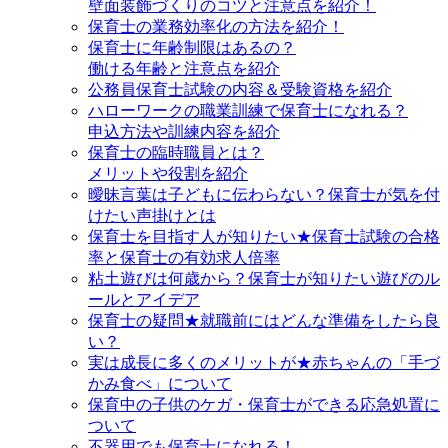
壁面装飾づくりのコツと注意点を紹介！
保育士の業務効率化の方法を紹介！
保育士に年齢制限はあるの？
働ける年齢と注意点を紹介
公務員保育士試験の内容＆受験資格を紹介
ハローワークの職業訓練で保育士になれる？
申込方法や訓練内容を紹介
保育士の臨時職員とは？
メリットや役割を紹介
曖昧言葉は子どもに伝わらない？保育士が気を付
けたい声掛けとは
保育士を目指す人が知りたい★保育士試験の合格
率と保育士の有効求人倍率
粘土遊びは何歳から？保育士が知りたい遊びのル
ールとアイデア
保育士の疑問★就職前にはどんな準備をしたら良
い？
実は成長に多くのメリットが★赤ちゃんの「手づ
かみ食べ」について
保育中の子供のケガ・保育士ができる応急処置に
ついて
不器用でも保育士になれる！