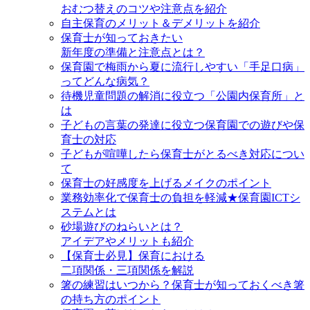
おむつ替えのコツや注意点を紹介
自主保育のメリット＆デメリットを紹介
保育士が知っておきたい
新年度の準備と注意点とは？
保育園で梅雨から夏に流行しやすい「手足口病」
ってどんな病気？
待機児童問題の解消に役立つ「公園内保育所」と
は
子どもの言葉の発達に役立つ保育園での遊びや保
育士の対応
子どもが喧嘩したら保育士がとるべき対応につい
て
保育士の好感度を上げるメイクのポイント
業務効率化で保育士の負担を軽減★保育園ICTシ
ステムとは
砂場遊びのねらいとは？
アイデアやメリットも紹介
【保育士必見】保育における
二項関係・三項関係を解説
箸の練習はいつから？保育士が知っておくべき箸
の持ち方のポイント