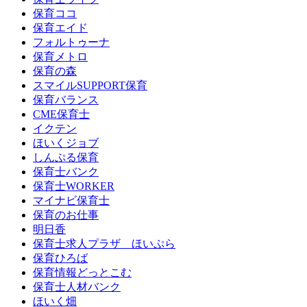
保育ココ
保育エイド
フォルトゥーナ
保育メトロ
保育の森
スマイルSUPPORT保育
保育バランス
CME保育士
イクテン
ほいくジョブ
しんぷる保育
保育士バンク
保育士WORKER
マイナビ保育士
保育のお仕事
明日香
保育士求人プラザ ほいぷら
保育ひろば
保育情報どっとこむ
保育士人材バンク
ほいく畑