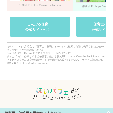
引用元HP：https://simple-hoiku.com/
引用元HP：https://www.hoik
しんぷる保育
保育士バン
公式サイトへ！
公式サイトへ
（※）2023年6月時点で「保育士 転職」とGoogleで検索した際に表示された上位30
社を当サイトが独自調査したもの。
しんぷる保育…Googleビジネスプロフィールの口コミ数
保育士バンク…公式サイトの公開求人数。参照元URL：https://www.hoikushibank.com/
マイナビ保育士…保育士転職サイト４年連続認知度No.1 ※GMOリサーチの調査結果。
参照元URL：https://hoiku.mynavi.jp/