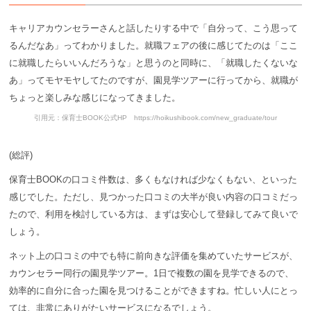
キャリアカウンセラーさんと話したりする中で「自分って、こう思って
るんだなあ」ってわかりました。就職フェアの後に感じてたのは「ここ
に就職したらいいんだろうな」と思うのと同時に、「就職したくないな
あ」ってモヤモヤしてたのですが、園見学ツアーに行ってから、就職が
ちょっと楽しみな感じになってきました。
引用元：保育士BOOK公式HP https://hoikushibook.com/new_graduate/tour
(総評)
保育士BOOKの口コミ件数は、多くもなければ少なくもない、といった
感じでした。ただし、見つかった口コミの大半が良い内容の口コミだっ
たので、利用を検討している方は、まずは安心して登録してみて良いで
しょう。
ネット上の口コミの中でも特に前向きな評価を集めていたサービスが、
カウンセラー同行の園見学ツアー。1日で複数の園を見学できるので、
効率的に自分に合った園を見つけることができますね。忙しい人にとっ
ては、非常にありがたいサービスになるでしょう。