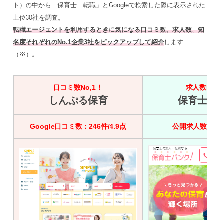
ト）の中から「保育士 転職」とGoogleで検索した際に表示された
上位30社を調査。
転職エージェントを利用するときに気になる口コミ数、求人数、知
名度それぞれのNo.1企業3社をピックアップして紹介
します
（※）。
口コミ数No,1！
求人数No,
しんぷる保育
保育士バ
Google口コミ数：246件/4.9点
公開求人数：45