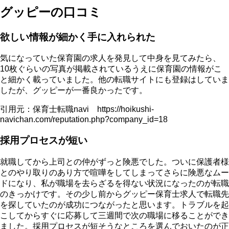
グッピーの口コミ
欲しい情報が細かく手に入れられた
気になっていた保育園の求人を発見して中身を見てみたら、
10枚ぐらいの写真が掲載されているうえに保育園の情報がこ
と細かく載っていました。他の転職サイトにも登録はしていま
したが、グッピーが一番良かったです。
引用元：保育士転職navi https://hoikushi-
navichan.com/reputation.php?company_id=18
採用プロセスが短い
就職してから上司との仲がずっと険悪でした。ついに保護者様
とのやり取りのあり方で喧嘩をしてしまってさらに険悪なムー
ドになり、私が職場を去らざるを得ない状況になったのが転職
のきっかけです。その少し前からグッピー保育士求人で転職先
を探していたのが成功につながったと思います。トラブルを起
こしてからすぐに応募して三週間で次の職場に移ることができ
ました。採用プロセスが短そうなところを選んでおいたのが正