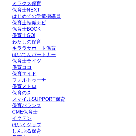
ミラクス保育
保育⼠NEXT
はじめての学童指導員
保育士転職ナビ
保育士BOOK
保育士GO!
わたしの保育
キララサポート保育
ほいてんパートナー
保育士ライツ
保育ココ
保育エイド
フォルトゥーナ
保育メトロ
保育の森
スマイルSUPPORT保育
保育バランス
CME保育士
イクテン
ほいくジョブ
しんぷる保育