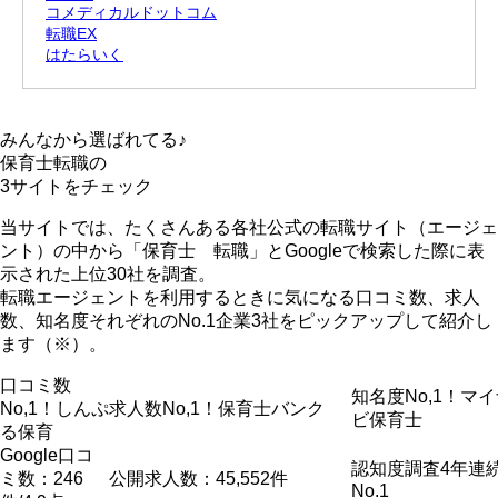
コメディカルドットコム
転職EX
はたらいく
みんなから選ばれてる♪
保育士転職の
3サイト
をチェック
当サイトでは、たくさんある各社公式の転職サイト（エージェ
ント）の中から「保育士 転職」とGoogleで検索した際に表
示された上位30社を調査。
転職エージェントを利用するときに気になる口コミ数、求人
数、知名度それぞれのNo.1企業3社をピックアップして紹介
し
ます（※）。
口コミ数
知名度No,1！
マイ
No,1！
しんぷ
求人数No,1！
保育士バンク
ビ保育士
る保育
Google口コ
認知度調査4年連
ミ数：246
公開求人数：45,552件
No.1