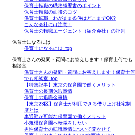
保育士転職の職務経歴書のポイント
保育士転職の面接のコツ
保育士転職、わがまま条件はどこまでOK?
こんな会社には注意！
保育士の転職エージェント（紹介会社）の評判
保育士になるには
保育士になるには_top
保育士さんの疑問・質問にお答えします！保育士何でも
相談室
保育士さんの疑問・質問にお答えします！保育士何
でも相談室_top
【特集記事】東京の保育園で働くメリット
保育士の長期休暇事情
保育士の退職金事情
【東京23区】保育士が利用できる借り上げ社宅制
度とは
車通勤が可能な保育園で働くメリット
小規模保育園へ転職をしたい
男性保育士の転職事情について聞かせて