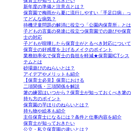
保育士が知っておきたい
新年度の準備と注意点とは？
保育園で梅雨から夏に流行しやすい「手足口病」っ
てどんな病気？
待機児童問題の解消に役立つ「公園内保育所」とは
子どもの言葉の発達に役立つ保育園での遊びや保育
士の対応
子どもが喧嘩したら保育士がとるべき対応について
保育士の好感度を上げるメイクのポイント
業務効率化で保育士の負担を軽減★保育園ICTシス
テムとは
砂場遊びのねらいとは？
アイデアやメリットも紹介
【保育士必見】保育における
二項関係・三項関係を解説
箸の練習はいつから？保育士が知っておくべき箸の
持ち方のポイント
保育園の芋ほりのねらいとは？
持ち物や絵本も紹介
主任保育士になるには？条件と仕事内容を紹介
保育士が知っておきたい
公立・私立保育園の違いとは？