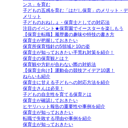
ンス」を育む
子どもの五感を育む「はだし保育」のメリット・デ
メリット
子どものおねしょ・保育士としての対応法
注目のイベント★保育園でイースターを楽しもう
【保育士転職】履歴書の趣味や特技の書き方
保育士が把握しておきたい
保育所保育指針の5領域と10の姿
保育士が知っておきたい手荒れ対策を紹介！
保育士の保育観とは？
保育観や方針が合わない際の対処法
【保育士向け】運動会の競技アイデア10選！
ねらいも紹介
保育士に甘える子どもへの対応方法を紹介
保育士さんは必見！
子どもの自主性を育てる保育とは
保育士が確認しておきたい
ヒヤリハット報告の重要性や事例を紹介
保育士が知っておきたい
転職で失敗する理由や事例を紹介
保育士が知っておきたい