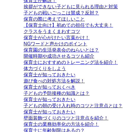
保育士が解説！
挨拶ができない子どもに見られる理由と対策
子どもの戦いごっこは賛成？反対？
保育の際に考えてほしいこと
【保育士向け】初めての担任でも大丈夫！
クラスをうまくまわすコツ
保育士が心がけたい言葉かけ！
NGワードと声かけのポイント
保育園の生活発表会のねらいとは？
開催時期や成功させるコツも紹介
保育士におすすめのトレーニング法を紹介！
体力づくりをしよう
保育士が知っておきたい
遊び食べの対処方法を解説！
保育士が知っておくべき
子どもの予防接種の知識とは？
保育士が知っておきたい
子どもの朝の受け入れ時のコツと注意点とは？
保育士が知っておきたい
壁面装飾づくりのコツと注意点を紹介！
保育士の業務効率化の方法を紹介！
保育士に年齢制限はあるの？