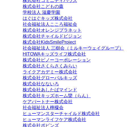
株式会社コミニティハウス
株式会社こどもの森
学校法人 滋慶学園
はぐはぐキッズ株式会社
社会福祉法人こころ福祉会
株式会社オレンジプラネット
株式会社チャイルドビジョン
株式会社KidsSmileProject
社会福祉法人 三樹会（ミルキーウェイグループ）
HITOWAキッズライフ株式会社
株式会社ピノーコーポレーション
株式会社さくらさくみらい
ライクアカデミー株式会社
株式会社グローバルキッズ
株式会社なないろ
株式会社あしたばマインド
株式会社キッズホーム欒（らん）
ケアパートナー株式会社
社会福祉法人檸檬会
ヒューマンスターチャイルド株式会社
ヒューマンライフケア株式会社
株式会社ポピンズ