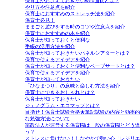
保育士がおさえておきたいweb面接とは？
やり方や注意点を紹介
保育士におすすめのストレッチ法を紹介
保育士必見！
ままごと遊びをする時のコツや注意点を紹介
保育士におすすめの本を紹介
保育士が知っておくと便利な
手帳の活用方法を紹介
保育士が知っておきたいパネルシアターとは？
保育で使えるアイデアを紹介
保育士が知っておくと便利なペープサートとは？
保育で使えるアイデアを紹介
保育士が知っておきたい
「ひなまつり」の意味と楽しむ方法を紹介
保育士にできるおしゃれとは？
保育士が知っておきたい
ジェノグラム・エコマップとは？
目指せ！保育士試験合格★筆記試験の内容と効率的
な勉強方法について
宗教法人が運営する保育園は一般の保育園とどう違
う？
ストレスに負けない！しなやかで強い心「レジリエ