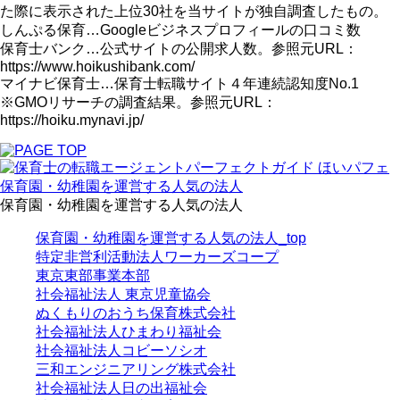
た際に表示された上位30社を当サイトが独自調査したもの。
しんぷる保育…Googleビジネスプロフィールの口コミ数
保育士バンク…公式サイトの公開求人数。参照元URL：
https://www.hoikushibank.com/
マイナビ保育士…保育士転職サイト４年連続認知度No.1
※GMOリサーチの調査結果。参照元URL：
https://hoiku.mynavi.jp/
保育園・幼稚園を運営する人気の法人
保育園・幼稚園を運営する人気の法人
保育園・幼稚園を運営する人気の法人_top
特定非営利活動法人ワーカーズコープ
東京東部事業本部
社会福祉法人 東京児童協会
ぬくもりのおうち保育株式会社
社会福祉法人ひまわり福祉会
社会福祉法人コビーソシオ
三和エンジニアリング株式会社
社会福祉法人日の出福祉会