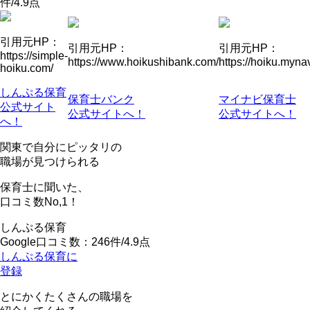
件/4.9点
引用元HP：
引用元HP：
引用元HP：
https://simple-
https://www.hoikushibank.com/
https://hoiku.mynav
hoiku.com/
しんぷる保育
保育士バンク
マイナビ保育士
公式サイト
公式サイトへ！
公式サイトへ！
へ！
関東で自分にピッタリの
職場が見つけられる
保育士に聞いた、
口コミ数
No,1！
しんぷる保育
Google口コミ数：246件/4.9点
しんぷる保育に
登録
とにかくたくさんの職場を