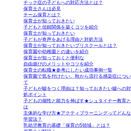
チック症の子どもへの対応方法とは？
保育士さんは必見
チーム保育とは？
保育士が知っておきたい
子どもと信頼関係を築くコツを紹介
保育士が知っておきたい
子どもが奇声をあげる理由と対処方法
保育士が知っておきたいプリスクールとは？
保育園や幼稚園との違いを紹介
保育士が知っておくと便利な
自由遊びのメリットやコツを紹介
保育士の転職★参考にしたい成功事例一覧
保育園で気を付けたい、秋から流行る感染症につい
て
子どもが嘘をつく理由は？知っておきたい嘘への対
処ポイント
子どもの個性と能力を伸ばす★シュタイナー教育と
は
主体的な学び方★アクティブラーニングってどんな
学習法？
乳幼児教育の基礎「保育の5領域」とは？