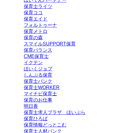
ほいてんパートナー
保育士ライツ
保育ココ
保育エイド
フォルトゥーナ
保育メトロ
保育の森
スマイルSUPPORT保育
保育バランス
CME保育士
イクテン
ほいくジョブ
しんぷる保育
保育士バンク
保育士WORKER
マイナビ保育士
保育のお仕事
明日香
保育士求人プラザ ほいぷら
保育ひろば
保育情報どっとこむ
保育士人材バンク