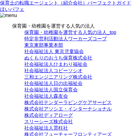
保育士の転職エージェント（紹介会社）パーフェクトガイド
ほいパフェ
保育園・幼稚園を運営する人気の法人
保育園・幼稚園を運営する人気の法人_top
特定非営利活動法人ワーカーズコープ
東京東部事業本部
社会福祉法人 東京児童協会
ぬくもりのおうち保育株式会社
社会福祉法人ひまわり福祉会
社会福祉法人コビーソシオ
三和エンジニアリング株式会社
社会福祉法人日の出福祉会
社会福祉法人国立保育会
社会福祉法人森友会
株式会社テンダーラビングケアサービス
株式会社アソシエ・インターナショナル
株式会社ディアローグ
スリーシーズ株式会社
社会福祉法人雲柱社
株式会社フューチャーフロンティアーズ