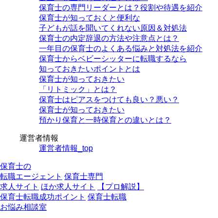
保育士の専門リーダーとは？役割や待遇を紹介
保育士が知っておくと便利な
子どもが話を聞いてくれない原因＆対処法
保育士の内定辞退の方法や注意点とは？
一年目の保育士のよくある悩みと対処法を紹介
保育士からベビーシッターに転職するなら
知っておきたいポイントとは
保育士が知っておきたい
「リトミック」とは？
保育士はピアスをつけても良い？悪い？
保育士が知っておきたい
預かり保育と一時保育との違いとは？
運営者情報
運営者情報_top
保育士の
転職エージェント
保育士専門
求人サイト
ほか求人サイト
【プロ解説】
保育士転職成功ポイント
保育士転職
お悩み相談室