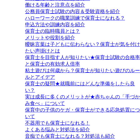
働ける年齢と注意点を紹介
公務員保育士試験の内容＆受験資格を紹介
ハローワークの職業訓練で保育士になれる？
申込方法や訓練内容を紹介
保育士の臨時職員とは？
メリットや役割を紹介
曖昧言葉は子どもに伝わらない？保育士が気を付け
たい声掛けとは
保育士を目指す人が知りたい★保育士試験の合格率
と保育士の有効求人倍率
粘土遊びは何歳から？保育士が知りたい遊びのルー
ルとアイデア
保育士の疑問★就職前にはどんな準備をしたら良
い？
実は成長に多くのメリットが★赤ちゃんの「手づか
み食べ」について
保育中の子供のケガ・保育士ができる応急処置につ
いて
不器用でも保育士になれる！
よくある悩みと対処法を紹介
音痴でも保育士になれる？対処法も紹介