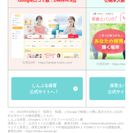
Google口コミ数：246件/4.9点
公開求人数：45
引用元HP：https://simple-hoiku.com/
引用元HP：https://www.hoik
しんぷる保育
保育士バン
公式サイトへ！
公式サイトへ
（※）2023年6月時点で「保育士 転職」とGoogleで検索した際に表示された上位30
社を当サイトが独自調査したもの。
しんぷる保育…Googleビジネスプロフィールの口コミ数
保育士バンク…公式サイトの公開求人数。参照元URL：https://www.hoikushibank.com/
マイナビ保育士…保育士転職サイト４年連続認知度No.1 ※GMOリサーチの調査結果。
参照元URL：https://hoiku.mynavi.jp/