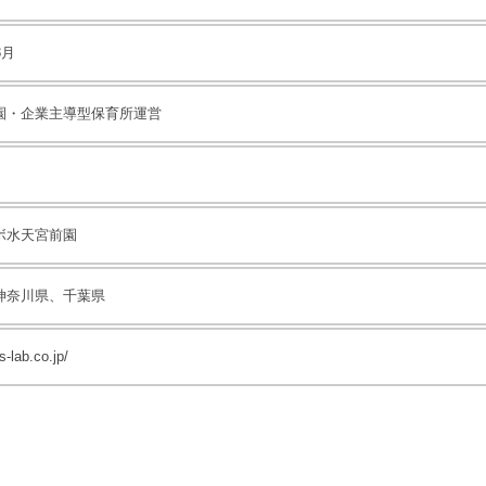
8月
園・企業主導型保育所運営
ボ水天宮前園
神奈川県、千葉県
s-lab.co.jp/