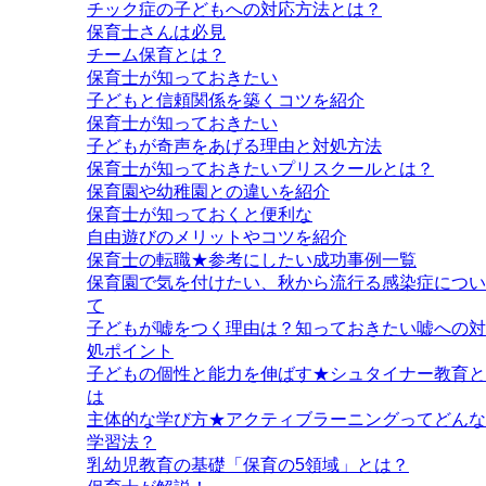
チック症の子どもへの対応方法とは？
保育士さんは必見
チーム保育とは？
保育士が知っておきたい
子どもと信頼関係を築くコツを紹介
保育士が知っておきたい
子どもが奇声をあげる理由と対処方法
保育士が知っておきたいプリスクールとは？
保育園や幼稚園との違いを紹介
保育士が知っておくと便利な
自由遊びのメリットやコツを紹介
保育士の転職★参考にしたい成功事例一覧
保育園で気を付けたい、秋から流行る感染症につい
て
子どもが嘘をつく理由は？知っておきたい嘘への対
処ポイント
子どもの個性と能力を伸ばす★シュタイナー教育と
は
主体的な学び方★アクティブラーニングってどんな
学習法？
乳幼児教育の基礎「保育の5領域」とは？