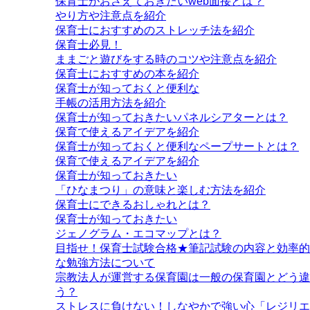
保育士がおさえておきたいweb面接とは？
やり方や注意点を紹介
保育士におすすめのストレッチ法を紹介
保育士必見！
ままごと遊びをする時のコツや注意点を紹介
保育士におすすめの本を紹介
保育士が知っておくと便利な
手帳の活用方法を紹介
保育士が知っておきたいパネルシアターとは？
保育で使えるアイデアを紹介
保育士が知っておくと便利なペープサートとは？
保育で使えるアイデアを紹介
保育士が知っておきたい
「ひなまつり」の意味と楽しむ方法を紹介
保育士にできるおしゃれとは？
保育士が知っておきたい
ジェノグラム・エコマップとは？
目指せ！保育士試験合格★筆記試験の内容と効率的
な勉強方法について
宗教法人が運営する保育園は一般の保育園とどう違
う？
ストレスに負けない！しなやかで強い心「レジリエ