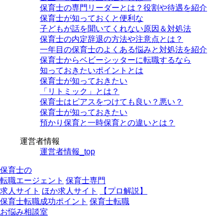
保育士の専門リーダーとは？役割や待遇を紹介
保育士が知っておくと便利な
子どもが話を聞いてくれない原因＆対処法
保育士の内定辞退の方法や注意点とは？
一年目の保育士のよくある悩みと対処法を紹介
保育士からベビーシッターに転職するなら
知っておきたいポイントとは
保育士が知っておきたい
「リトミック」とは？
保育士はピアスをつけても良い？悪い？
保育士が知っておきたい
預かり保育と一時保育との違いとは？
運営者情報
運営者情報_top
保育士の
転職エージェント
保育士専門
求人サイト
ほか求人サイト
【プロ解説】
保育士転職成功ポイント
保育士転職
お悩み相談室