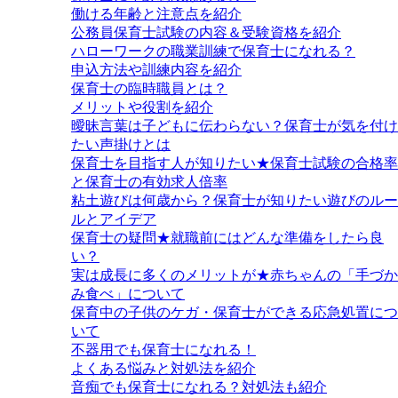
働ける年齢と注意点を紹介
公務員保育士試験の内容＆受験資格を紹介
ハローワークの職業訓練で保育士になれる？
申込方法や訓練内容を紹介
保育士の臨時職員とは？
メリットや役割を紹介
曖昧言葉は子どもに伝わらない？保育士が気を付け
たい声掛けとは
保育士を目指す人が知りたい★保育士試験の合格率
と保育士の有効求人倍率
粘土遊びは何歳から？保育士が知りたい遊びのルー
ルとアイデア
保育士の疑問★就職前にはどんな準備をしたら良
い？
実は成長に多くのメリットが★赤ちゃんの「手づか
み食べ」について
保育中の子供のケガ・保育士ができる応急処置につ
いて
不器用でも保育士になれる！
よくある悩みと対処法を紹介
音痴でも保育士になれる？対処法も紹介