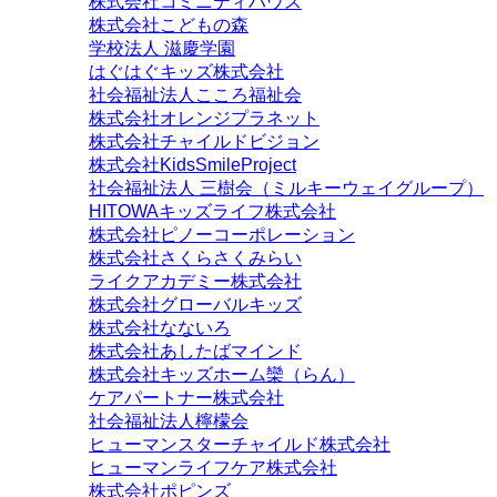
株式会社コミニティハウス
株式会社こどもの森
学校法人 滋慶学園
はぐはぐキッズ株式会社
社会福祉法人こころ福祉会
株式会社オレンジプラネット
株式会社チャイルドビジョン
株式会社KidsSmileProject
社会福祉法人 三樹会（ミルキーウェイグループ）
HITOWAキッズライフ株式会社
株式会社ピノーコーポレーション
株式会社さくらさくみらい
ライクアカデミー株式会社
株式会社グローバルキッズ
株式会社なないろ
株式会社あしたばマインド
株式会社キッズホーム欒（らん）
ケアパートナー株式会社
社会福祉法人檸檬会
ヒューマンスターチャイルド株式会社
ヒューマンライフケア株式会社
株式会社ポピンズ