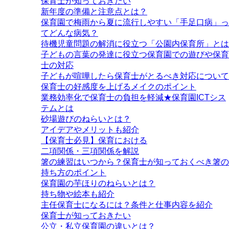
保育士が知っておきたい
新年度の準備と注意点とは？
保育園で梅雨から夏に流行しやすい「手足口病」っ
てどんな病気？
待機児童問題の解消に役立つ「公園内保育所」とは
子どもの言葉の発達に役立つ保育園での遊びや保育
士の対応
子どもが喧嘩したら保育士がとるべき対応について
保育士の好感度を上げるメイクのポイント
業務効率化で保育士の負担を軽減★保育園ICTシス
テムとは
砂場遊びのねらいとは？
アイデアやメリットも紹介
【保育士必見】保育における
二項関係・三項関係を解説
箸の練習はいつから？保育士が知っておくべき箸の
持ち方のポイント
保育園の芋ほりのねらいとは？
持ち物や絵本も紹介
主任保育士になるには？条件と仕事内容を紹介
保育士が知っておきたい
公立・私立保育園の違いとは？