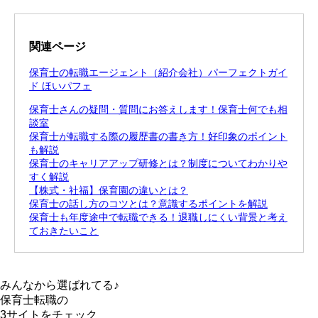
関連ページ
保育士の転職エージェント（紹介会社）パーフェクトガイ
ド ほいパフェ
保育士さんの疑問・質問にお答えします！保育士何でも相
談室
保育士が転職する際の履歴書の書き方！好印象のポイント
も解説
保育士のキャリアアップ研修とは？制度についてわかりや
すく解説
【株式・社福】保育園の違いとは？
保育士の話し方のコツとは？意識するポイントを解説
保育士も年度途中で転職できる！退職しにくい背景と考え
ておきたいこと
みんなから選ばれてる♪
保育士転職の
3サイト
をチェック