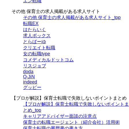
エン転職
その他 保育士の求人掲載がある求人サイト
その他 保育士の求人掲載がある求人サイト_top
転職EX
はたらいく
求人ボックス
とらばーゆ
クリエイト転職
女の転職type
コメディカルドットコム
リスジョブ
doda
Q-JiN
indeed
グッピー
【プロが解説】保育士転職で失敗しないポイントまとめ
【プロが解説】保育士転職で失敗しないポイントま
とめ_top
キャリアアドバイザー面談の注意点
保育士の転職エージェント（紹介会社）活用術
保育士転職の履歴書の書き方