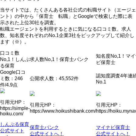
当サイトでは、たくさんある各社公式の転職サイト（エージェ
ント）の中から「保育士 転職」とGoogleで検索した際に表
示された上位30社を調査。
転職エージェントを利用するときに気になる口コミ数、求人
数、知名度それぞれのNo.1企業3社をピックアップして紹介
し
ます（※）。
口コミ数
知名度No,1！
マイ
No,1！
しんぷ
求人数No,1！
保育士バンク
ビ保育士
る保育
Google口コ
認知度調査4年連
ミ数：246
公開求人数：45,552件
No.1
件/4.9点
引用元HP：
引用元HP：
引用元HP：
https://simple-
https://www.hoikushibank.com/
https://hoiku.mynav
hoiku.com/
しんぷる保育
保育士バンク
マイナビ保育士
公式サイト
公式サイトへ！
公式サイトへ！