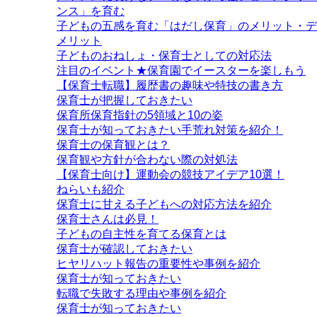
ンス」を育む
子どもの五感を育む「はだし保育」のメリット・デ
メリット
子どものおねしょ・保育士としての対応法
注目のイベント★保育園でイースターを楽しもう
【保育士転職】履歴書の趣味や特技の書き方
保育士が把握しておきたい
保育所保育指針の5領域と10の姿
保育士が知っておきたい手荒れ対策を紹介！
保育士の保育観とは？
保育観や方針が合わない際の対処法
【保育士向け】運動会の競技アイデア10選！
ねらいも紹介
保育士に甘える子どもへの対応方法を紹介
保育士さんは必見！
子どもの自主性を育てる保育とは
保育士が確認しておきたい
ヒヤリハット報告の重要性や事例を紹介
保育士が知っておきたい
転職で失敗する理由や事例を紹介
保育士が知っておきたい