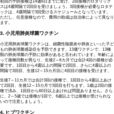
初回の予防接種は14週6日までに受け、2回接種のロタリック
スは4週間隔で2回目を受けましょう。3回接種が必要なロタテ
ックは、4週間隔で3回受けるスケジュールとなっています。
ただし、任意接種なので、費用の助成は自治体によって異なり
ます。
3. 小児用肺炎球菌ワクチン
小児用肺炎球菌ワクチンは、細菌性髄膜炎や肺炎といった子ど
もの肺炎球菌感染症を予防できます。13価ワクチンで、13種
類の肺炎球菌の予防に効果があると言われています。年齢によ
って接種回数が異なり、生後2～6カ月では合計4回の接種が必
要です。1回目から4週以上の間隔で2回目、さらに4週以上の
間隔で3回目、生後12～15カ月目に4回目の接種を受けます。
生後7～11カ月では合計3回の接種で、1回目から4週以上あけ
て2回目、生後12～15カ月で3回目を打ちます。1歳は2回の接
種で済み、1回目から60日以上あければ問題ありません。さら
に、2～5歳では接種が1回で、6歳以上では接種が受けられな
いので注意しましょう。
4. ヒブワクチン