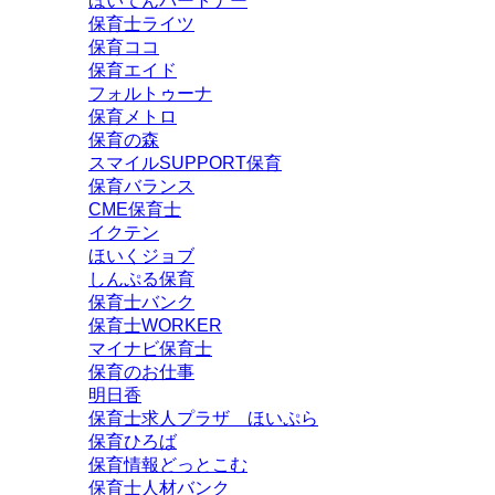
ほいてんパートナー
保育士ライツ
保育ココ
保育エイド
フォルトゥーナ
保育メトロ
保育の森
スマイルSUPPORT保育
保育バランス
CME保育士
イクテン
ほいくジョブ
しんぷる保育
保育士バンク
保育士WORKER
マイナビ保育士
保育のお仕事
明日香
保育士求人プラザ ほいぷら
保育ひろば
保育情報どっとこむ
保育士人材バンク