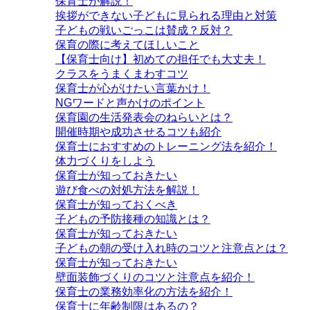
保育士が解説！
挨拶ができない子どもに見られる理由と対策
子どもの戦いごっこは賛成？反対？
保育の際に考えてほしいこと
【保育士向け】初めての担任でも大丈夫！
クラスをうまくまわすコツ
保育士が心がけたい言葉かけ！
NGワードと声かけのポイント
保育園の生活発表会のねらいとは？
開催時期や成功させるコツも紹介
保育士におすすめのトレーニング法を紹介！
体力づくりをしよう
保育士が知っておきたい
遊び食べの対処方法を解説！
保育士が知っておくべき
子どもの予防接種の知識とは？
保育士が知っておきたい
子どもの朝の受け入れ時のコツと注意点とは？
保育士が知っておきたい
壁面装飾づくりのコツと注意点を紹介！
保育士の業務効率化の方法を紹介！
保育士に年齢制限はあるの？