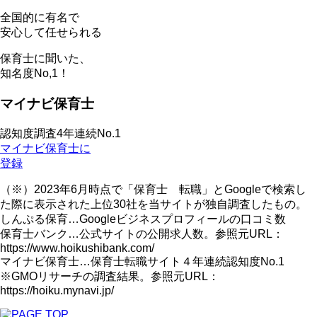
全国的に有名で
安心して任せられる
保育士に聞いた、
知名度
No,1！
マイナビ保育士
認知度調査4年連続No.1
マイナビ保育士に
登録
（※）2023年6月時点で「保育士 転職」とGoogleで検索し
た際に表示された上位30社を当サイトが独自調査したもの。
しんぷる保育…Googleビジネスプロフィールの口コミ数
保育士バンク…公式サイトの公開求人数。参照元URL：
https://www.hoikushibank.com/
マイナビ保育士…保育士転職サイト４年連続認知度No.1
※GMOリサーチの調査結果。参照元URL：
https://hoiku.mynavi.jp/