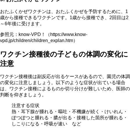
おたふくかぜワクチンは、おたふくかぜを予防するために、1
歳から接種できるワクチンです。1歳から接種でき、2回目は2
～6年後に受けます。
参照元：know-VPD！（https://www.know-
vpd.jp/children/children_explan.htm）
ワクチン接種後の子どもの体調の変化に
注意
ワクチン接種後は副反応が出るケースがあるので、園児の体調
の変化に注意しましょう。以下のような症状が出ている場合
は、ワクチン接種によるものか切り分けが難しいため、医師の
判断を仰ぎましょう。
注意する症状
熱・耳下腺が腫れる・嘔吐・不機嫌が続く・けいれん・
ぽつぽつと腫れる・膿が出る・接種した箇所が腫れる・
しこりになる・呼吸が速い など