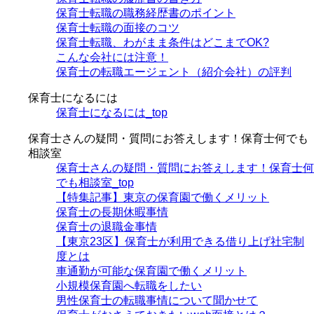
保育士転職の職務経歴書のポイント
保育士転職の面接のコツ
保育士転職、わがまま条件はどこまでOK?
こんな会社には注意！
保育士の転職エージェント（紹介会社）の評判
保育士になるには
保育士になるには_top
保育士さんの疑問・質問にお答えします！保育士何でも
相談室
保育士さんの疑問・質問にお答えします！保育士何
でも相談室_top
【特集記事】東京の保育園で働くメリット
保育士の長期休暇事情
保育士の退職金事情
【東京23区】保育士が利用できる借り上げ社宅制
度とは
車通勤が可能な保育園で働くメリット
小規模保育園へ転職をしたい
男性保育士の転職事情について聞かせて