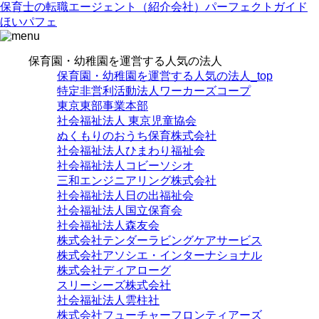
保育士の転職エージェント（紹介会社）パーフェクトガイド
ほいパフェ
保育園・幼稚園を運営する人気の法人
保育園・幼稚園を運営する人気の法人_top
特定非営利活動法人ワーカーズコープ
東京東部事業本部
社会福祉法人 東京児童協会
ぬくもりのおうち保育株式会社
社会福祉法人ひまわり福祉会
社会福祉法人コビーソシオ
三和エンジニアリング株式会社
社会福祉法人日の出福祉会
社会福祉法人国立保育会
社会福祉法人森友会
株式会社テンダーラビングケアサービス
株式会社アソシエ・インターナショナル
株式会社ディアローグ
スリーシーズ株式会社
社会福祉法人雲柱社
株式会社フューチャーフロンティアーズ