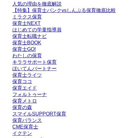
人気の理由を徹底解説
【特集】保育士バンクvsしんぷる保育徹底比較
ミラクス保育
保育⼠NEXT
はじめての学童指導員
保育士転職ナビ
保育士BOOK
保育士GO!
わたしの保育
キララサポート保育
ほいてんパートナー
保育士ライツ
保育ココ
保育エイド
フォルトゥーナ
保育メトロ
保育の森
スマイルSUPPORT保育
保育バランス
CME保育士
イクテン