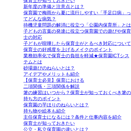
保育士が知っておきたい
新年度の準備と注意点とは？
保育園で梅雨から夏に流行しやすい「手足口病」っ
てどんな病気？
待機児童問題の解消に役立つ「公園内保育所」とは
子どもの言葉の発達に役立つ保育園での遊びや保育
士の対応
子どもが喧嘩したら保育士がとるべき対応について
保育士の好感度を上げるメイクのポイント
業務効率化で保育士の負担を軽減★保育園ICTシス
テムとは
砂場遊びのねらいとは？
アイデアやメリットも紹介
【保育士必見】保育における
二項関係・三項関係を解説
箸の練習はいつから？保育士が知っておくべき箸の
持ち方のポイント
保育園の芋ほりのねらいとは？
持ち物や絵本も紹介
主任保育士になるには？条件と仕事内容を紹介
保育士が知っておきたい
公立・私立保育園の違いとは？