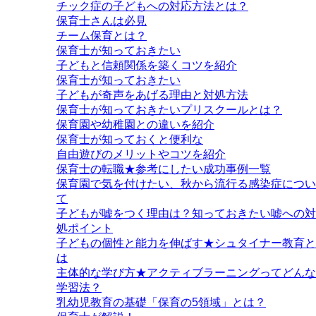
チック症の子どもへの対応方法とは？
保育士さんは必見
チーム保育とは？
保育士が知っておきたい
子どもと信頼関係を築くコツを紹介
保育士が知っておきたい
子どもが奇声をあげる理由と対処方法
保育士が知っておきたいプリスクールとは？
保育園や幼稚園との違いを紹介
保育士が知っておくと便利な
自由遊びのメリットやコツを紹介
保育士の転職★参考にしたい成功事例一覧
保育園で気を付けたい、秋から流行る感染症につい
て
子どもが嘘をつく理由は？知っておきたい嘘への対
処ポイント
子どもの個性と能力を伸ばす★シュタイナー教育と
は
主体的な学び方★アクティブラーニングってどんな
学習法？
乳幼児教育の基礎「保育の5領域」とは？