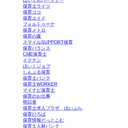
ほいてんパートナー
保育士ライツ
保育ココ
保育エイド
フォルトゥーナ
保育メトロ
保育の森
スマイルSUPPORT保育
保育バランス
CME保育士
イクテン
ほいくジョブ
しんぷる保育
保育士バンク
保育士WORKER
マイナビ保育士
保育のお仕事
明日香
保育士求人プラザ ほいぷら
保育ひろば
保育情報どっとこむ
保育士人材バンク