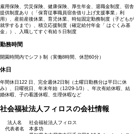
雇用保険、労災保険、健康保険、厚生年金、退職金制度、宿舎
提供制度あり（「保育従事職員宿舎借り上げ支援事業」利
用）、産前産後休業、育児休業、時短固定勤務制度（子どもが
就学するまで）、積立応援制度（確定給付年金「 はぐくみ基
金」）、入職してすぐ有給５日制度
勤務時間
開園時間内でシフト制（実働8時間、休憩60分）
休日
年間休日122 日、完全週休2日制（土曜日勤務分は平日に休
み）、日曜祝日、年末年始（12/29-1/3）、年次有給休暇、結
婚休暇、子の看護休暇、生理休暇など
社会福祉法人フィロスの会社情報
法人名
社会福祉法人フィロス
代表者名
本多功