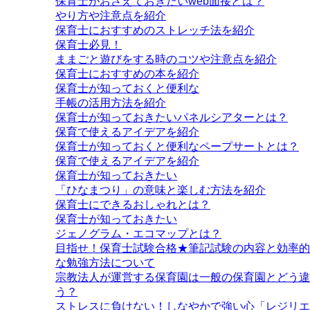
保育士がおさえておきたいweb面接とは？
やり方や注意点を紹介
保育士におすすめのストレッチ法を紹介
保育士必見！
ままごと遊びをする時のコツや注意点を紹介
保育士におすすめの本を紹介
保育士が知っておくと便利な
手帳の活用方法を紹介
保育士が知っておきたいパネルシアターとは？
保育で使えるアイデアを紹介
保育士が知っておくと便利なペープサートとは？
保育で使えるアイデアを紹介
保育士が知っておきたい
「ひなまつり」の意味と楽しむ方法を紹介
保育士にできるおしゃれとは？
保育士が知っておきたい
ジェノグラム・エコマップとは？
目指せ！保育士試験合格★筆記試験の内容と効率的
な勉強方法について
宗教法人が運営する保育園は一般の保育園とどう違
う？
ストレスに負けない！しなやかで強い心「レジリエ