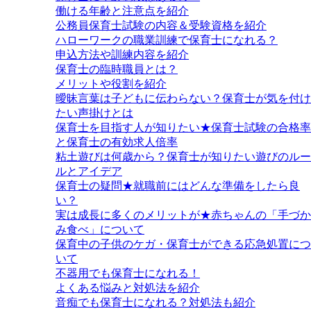
働ける年齢と注意点を紹介
公務員保育士試験の内容＆受験資格を紹介
ハローワークの職業訓練で保育士になれる？
申込方法や訓練内容を紹介
保育士の臨時職員とは？
メリットや役割を紹介
曖昧言葉は子どもに伝わらない？保育士が気を付け
たい声掛けとは
保育士を目指す人が知りたい★保育士試験の合格率
と保育士の有効求人倍率
粘土遊びは何歳から？保育士が知りたい遊びのルー
ルとアイデア
保育士の疑問★就職前にはどんな準備をしたら良
い？
実は成長に多くのメリットが★赤ちゃんの「手づか
み食べ」について
保育中の子供のケガ・保育士ができる応急処置につ
いて
不器用でも保育士になれる！
よくある悩みと対処法を紹介
音痴でも保育士になれる？対処法も紹介