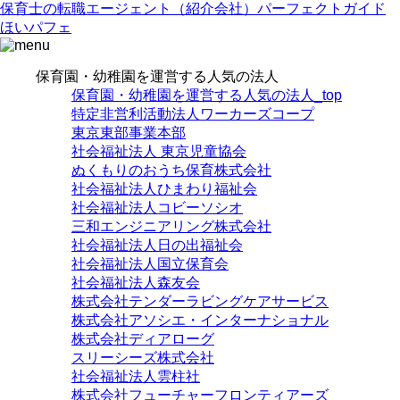
保育士の転職エージェント（紹介会社）パーフェクトガイド
ほいパフェ
保育園・幼稚園を運営する人気の法人
保育園・幼稚園を運営する人気の法人_top
特定非営利活動法人ワーカーズコープ
東京東部事業本部
社会福祉法人 東京児童協会
ぬくもりのおうち保育株式会社
社会福祉法人ひまわり福祉会
社会福祉法人コビーソシオ
三和エンジニアリング株式会社
社会福祉法人日の出福祉会
社会福祉法人国立保育会
社会福祉法人森友会
株式会社テンダーラビングケアサービス
株式会社アソシエ・インターナショナル
株式会社ディアローグ
スリーシーズ株式会社
社会福祉法人雲柱社
株式会社フューチャーフロンティアーズ