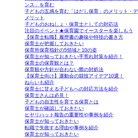
ンス」を育む
子どもの五感を育む「はだし保育」のメリット・デ
メリット
子どものおねしょ・保育士としての対応法
注目のイベント★保育園でイースターを楽しもう
【保育士転職】履歴書の趣味や特技の書き方
保育士が把握しておきたい
保育所保育指針の5領域と10の姿
保育士が知っておきたい手荒れ対策を紹介！
保育士の保育観とは？
保育観や方針が合わない際の対処法
【保育士向け】運動会の競技アイデア10選！
ねらいも紹介
保育士に甘える子どもへの対応方法を紹介
保育士さんは必見！
子どもの自主性を育てる保育とは
保育士が確認しておきたい
ヒヤリハット報告の重要性や事例を紹介
保育士が知っておきたい
転職で失敗する理由や事例を紹介
保育士が知っておきたい