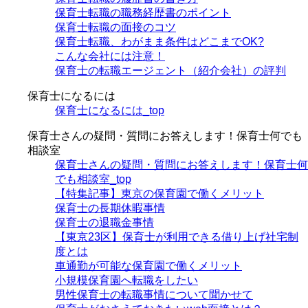
保育士転職の職務経歴書のポイント
保育士転職の面接のコツ
保育士転職、わがまま条件はどこまでOK?
こんな会社には注意！
保育士の転職エージェント（紹介会社）の評判
保育士になるには
保育士になるには_top
保育士さんの疑問・質問にお答えします！保育士何でも
相談室
保育士さんの疑問・質問にお答えします！保育士何
でも相談室_top
【特集記事】東京の保育園で働くメリット
保育士の長期休暇事情
保育士の退職金事情
【東京23区】保育士が利用できる借り上げ社宅制
度とは
車通勤が可能な保育園で働くメリット
小規模保育園へ転職をしたい
男性保育士の転職事情について聞かせて