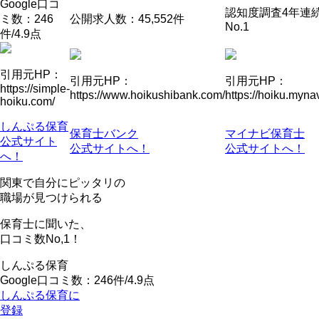
Google口コ
認知度調査4年連
ミ数：246
公開求人数：45,552件
No.1
件/4.9点
引用元HP：
引用元HP：
引用元HP：
https://simple-
https://www.hoikushibank.com/
https://hoiku.mynav
hoiku.com/
しんぷる保育
保育士バンク
マイナビ保育士
公式サイト
公式サイトへ！
公式サイトへ！
へ！
関東で自分にピッタリの
職場が見つけられる
保育士に聞いた、
口コミ数
No,1！
しんぷる保育
Google口コミ数：246件/4.9点
しんぷる保育に
登録