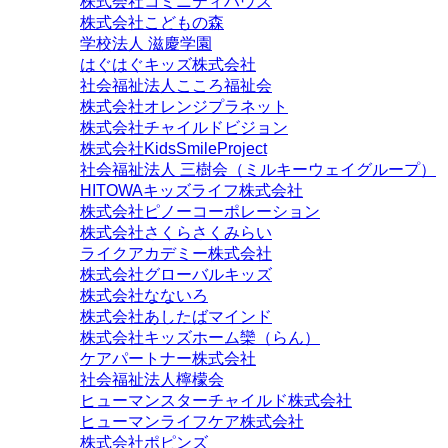
株式会社コミニティハウス
株式会社こどもの森
学校法人 滋慶学園
はぐはぐキッズ株式会社
社会福祉法人こころ福祉会
株式会社オレンジプラネット
株式会社チャイルドビジョン
株式会社KidsSmileProject
社会福祉法人 三樹会（ミルキーウェイグループ）
HITOWAキッズライフ株式会社
株式会社ピノーコーポレーション
株式会社さくらさくみらい
ライクアカデミー株式会社
株式会社グローバルキッズ
株式会社なないろ
株式会社あしたばマインド
株式会社キッズホーム欒（らん）
ケアパートナー株式会社
社会福祉法人檸檬会
ヒューマンスターチャイルド株式会社
ヒューマンライフケア株式会社
株式会社ポピンズ