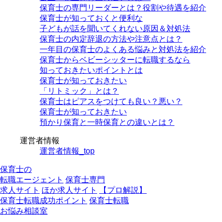
保育士の専門リーダーとは？役割や待遇を紹介
保育士が知っておくと便利な
子どもが話を聞いてくれない原因＆対処法
保育士の内定辞退の方法や注意点とは？
一年目の保育士のよくある悩みと対処法を紹介
保育士からベビーシッターに転職するなら
知っておきたいポイントとは
保育士が知っておきたい
「リトミック」とは？
保育士はピアスをつけても良い？悪い？
保育士が知っておきたい
預かり保育と一時保育との違いとは？
運営者情報
運営者情報_top
保育士の
転職エージェント
保育士専門
求人サイト
ほか求人サイト
【プロ解説】
保育士転職成功ポイント
保育士転職
お悩み相談室