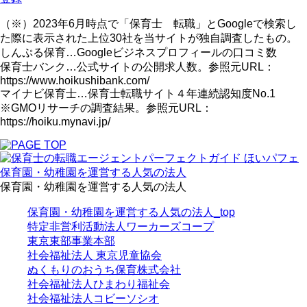
（※）2023年6月時点で「保育士 転職」とGoogleで検索し
た際に表示された上位30社を当サイトが独自調査したもの。
しんぷる保育…Googleビジネスプロフィールの口コミ数
保育士バンク…公式サイトの公開求人数。参照元URL：
https://www.hoikushibank.com/
マイナビ保育士…保育士転職サイト４年連続認知度No.1
※GMOリサーチの調査結果。参照元URL：
https://hoiku.mynavi.jp/
保育園・幼稚園を運営する人気の法人
保育園・幼稚園を運営する人気の法人
保育園・幼稚園を運営する人気の法人_top
特定非営利活動法人ワーカーズコープ
東京東部事業本部
社会福祉法人 東京児童協会
ぬくもりのおうち保育株式会社
社会福祉法人ひまわり福祉会
社会福祉法人コビーソシオ