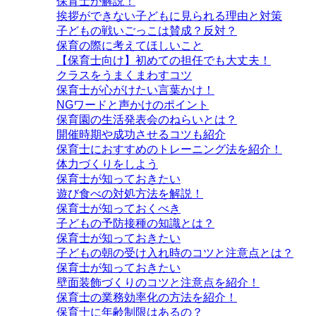
保育士が解説！
挨拶ができない子どもに見られる理由と対策
子どもの戦いごっこは賛成？反対？
保育の際に考えてほしいこと
【保育士向け】初めての担任でも大丈夫！
クラスをうまくまわすコツ
保育士が心がけたい言葉かけ！
NGワードと声かけのポイント
保育園の生活発表会のねらいとは？
開催時期や成功させるコツも紹介
保育士におすすめのトレーニング法を紹介！
体力づくりをしよう
保育士が知っておきたい
遊び食べの対処方法を解説！
保育士が知っておくべき
子どもの予防接種の知識とは？
保育士が知っておきたい
子どもの朝の受け入れ時のコツと注意点とは？
保育士が知っておきたい
壁面装飾づくりのコツと注意点を紹介！
保育士の業務効率化の方法を紹介！
保育士に年齢制限はあるの？