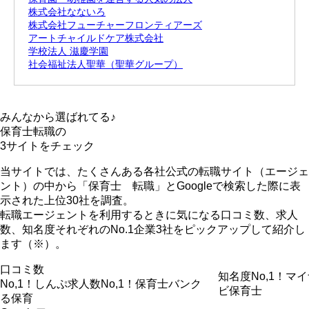
株式会社なないろ
株式会社フューチャーフロンティアーズ
アートチャイルドケア株式会社
学校法人 滋慶学園
社会福祉法人聖華（聖華グループ）
みんなから選ばれてる♪
保育士転職の
3サイト
をチェック
当サイトでは、たくさんある各社公式の転職サイト（エージェ
ント）の中から「保育士 転職」とGoogleで検索した際に表
示された上位30社を調査。
転職エージェントを利用するときに気になる口コミ数、求人
数、知名度それぞれのNo.1企業3社をピックアップして紹介
し
ます（※）。
口コミ数
知名度No,1！
マイ
No,1！
しんぷ
求人数No,1！
保育士バンク
ビ保育士
る保育