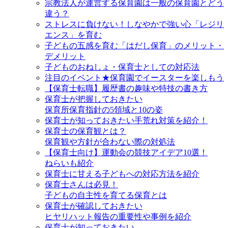
宗教法人が運営する保育園は一般の保育園とどう
違う？
ストレスに負けない！しなやかで強い心「レジリ
エンス」を育む
子どもの五感を育む「はだし保育」のメリット・
デメリット
子どものおねしょ・保育士としての対応法
注目のイベント★保育園でイースターを楽しもう
【保育士転職】履歴書の趣味や特技の書き方
保育士が把握しておきたい
保育所保育指針の5領域と10の姿
保育士が知っておきたい手荒れ対策を紹介！
保育士の保育観とは？
保育観や方針が合わない際の対処法
【保育士向け】運動会の競技アイデア10選！
ねらいも紹介
保育士に甘える子どもへの対応方法を紹介
保育士さんは必見！
子どもの自主性を育てる保育とは
保育士が確認しておきたい
ヒヤリハット報告の重要性や事例を紹介
保育士が知っておきたい