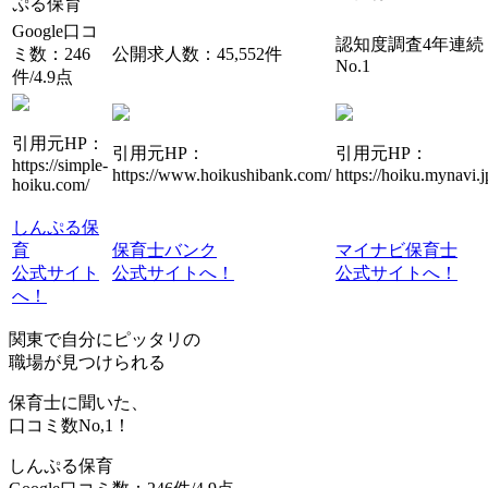
ぷる保育
Google口コ
認知度調査4年連続
ミ数：246
公開求人数：45,552件
No.1
件/4.9点
引用元HP：
引用元HP：
引用元HP：
https://simple-
https://www.hoikushibank.com/
https://hoiku.mynavi.j
hoiku.com/
しんぷる保
育
保育士バンク
マイナビ保育士
公式サイト
公式サイトへ！
公式サイトへ！
へ！
関東で自分にピッタリの
職場が見つけられる
保育士に聞いた、
口コミ数
No,1！
しんぷる保育