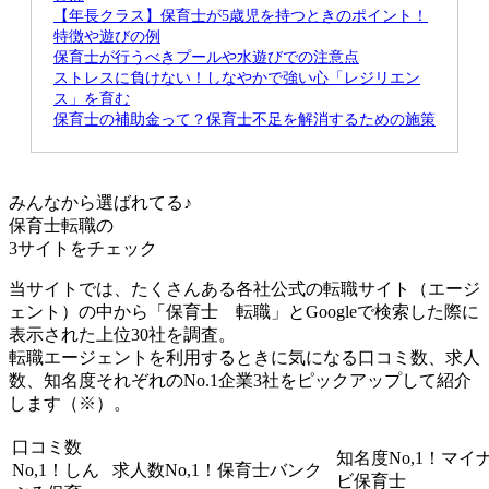
【年長クラス】保育士が5歳児を持つときのポイント！
特徴や遊びの例
保育士が行うべきプールや水遊びでの注意点
ストレスに負けない！しなやかで強い心「レジリエン
ス」を育む
保育士の補助金って？保育士不足を解消するための施策
みんなから選ばれてる♪
保育士転職の
3サイト
をチェック
当サイトでは、たくさんある各社公式の転職サイト（エージ
ェント）の中から「保育士 転職」とGoogleで検索した際に
表示された上位30社を調査。
転職エージェントを利用するときに気になる口コミ数、求人
数、知名度それぞれのNo.1企業3社をピックアップして紹介
します（※）。
口コミ数
知名度No,1！
マイ
No,1！
しん
求人数No,1！
保育士バンク
ビ保育士