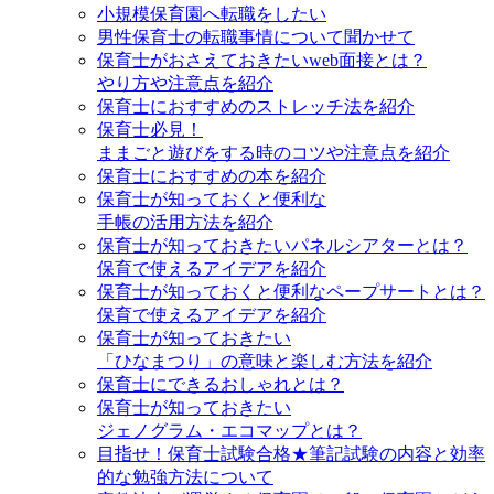
小規模保育園へ転職をしたい
男性保育士の転職事情について聞かせて
保育士がおさえておきたいweb面接とは？
やり方や注意点を紹介
保育士におすすめのストレッチ法を紹介
保育士必見！
ままごと遊びをする時のコツや注意点を紹介
保育士におすすめの本を紹介
保育士が知っておくと便利な
手帳の活用方法を紹介
保育士が知っておきたいパネルシアターとは？
保育で使えるアイデアを紹介
保育士が知っておくと便利なペープサートとは？
保育で使えるアイデアを紹介
保育士が知っておきたい
「ひなまつり」の意味と楽しむ方法を紹介
保育士にできるおしゃれとは？
保育士が知っておきたい
ジェノグラム・エコマップとは？
目指せ！保育士試験合格★筆記試験の内容と効率
的な勉強方法について