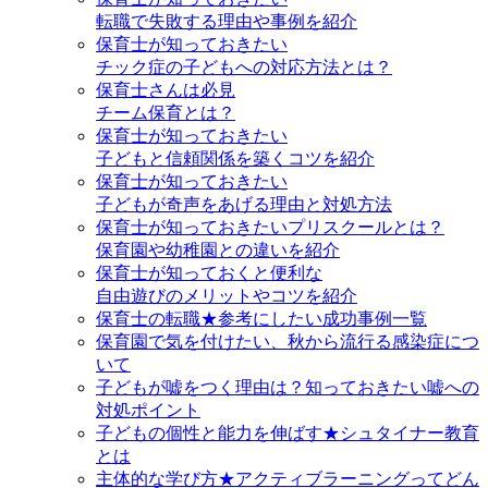
転職で失敗する理由や事例を紹介
保育士が知っておきたい
チック症の子どもへの対応方法とは？
保育士さんは必見
チーム保育とは？
保育士が知っておきたい
子どもと信頼関係を築くコツを紹介
保育士が知っておきたい
子どもが奇声をあげる理由と対処方法
保育士が知っておきたいプリスクールとは？
保育園や幼稚園との違いを紹介
保育士が知っておくと便利な
自由遊びのメリットやコツを紹介
保育士の転職★参考にしたい成功事例一覧
保育園で気を付けたい、秋から流行る感染症につ
いて
子どもが嘘をつく理由は？知っておきたい嘘への
対処ポイント
子どもの個性と能力を伸ばす★シュタイナー教育
とは
主体的な学び方★アクティブラーニングってどん