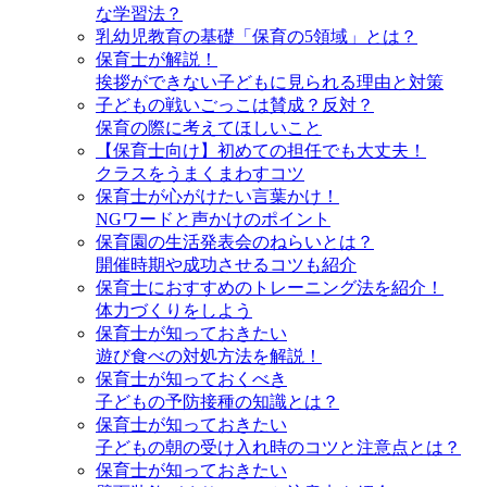
な学習法？
乳幼児教育の基礎「保育の5領域」とは？
保育士が解説！
挨拶ができない子どもに見られる理由と対策
子どもの戦いごっこは賛成？反対？
保育の際に考えてほしいこと
【保育士向け】初めての担任でも大丈夫！
クラスをうまくまわすコツ
保育士が心がけたい言葉かけ！
NGワードと声かけのポイント
保育園の生活発表会のねらいとは？
開催時期や成功させるコツも紹介
保育士におすすめのトレーニング法を紹介！
体力づくりをしよう
保育士が知っておきたい
遊び食べの対処方法を解説！
保育士が知っておくべき
子どもの予防接種の知識とは？
保育士が知っておきたい
子どもの朝の受け入れ時のコツと注意点とは？
保育士が知っておきたい