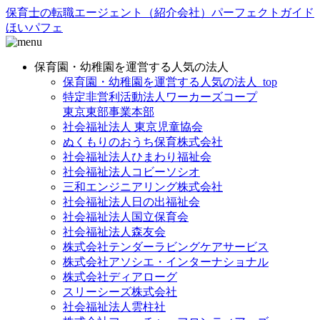
保育士の転職エージェント（紹介会社）パーフェクトガイド
ほいパフェ
保育園・幼稚園を運営する人気の法人
保育園・幼稚園を運営する人気の法人_top
特定非営利活動法人ワーカーズコープ
東京東部事業本部
社会福祉法人 東京児童協会
ぬくもりのおうち保育株式会社
社会福祉法人ひまわり福祉会
社会福祉法人コビーソシオ
三和エンジニアリング株式会社
社会福祉法人日の出福祉会
社会福祉法人国立保育会
社会福祉法人森友会
株式会社テンダーラビングケアサービス
株式会社アソシエ・インターナショナル
株式会社ディアローグ
スリーシーズ株式会社
社会福祉法人雲柱社