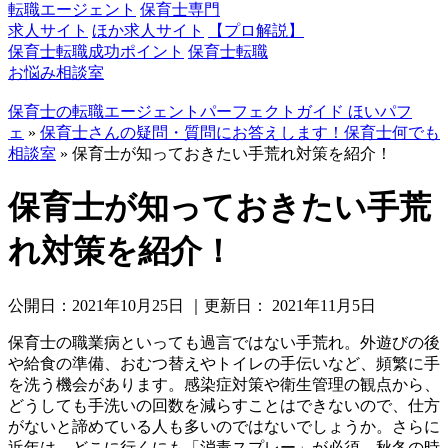
転職エージェント
保育士専門
求人サイト
ほか求人サイト
【プロ解説】
保育士転職成功ポイント
保育士転職
お悩み相談室
保育士の転職エージェントパーフェクトガイド ほいパフ
ェ
»
保育士さんの疑問・質問にお答えします！保育士何でも
相談室
»
保育士が知っておきたい手荒れ対策を紹介！
保育士が知っておきたい手荒
れ対策を紹介！
公開日：
2021年10月25日
｜更新日：
2021年11月5日
保育士の職業病といっても過言ではない手荒れ。外遊びの後
や給食の準備、おむつ替えやトイレの手伝いなど、頻繁に手
を洗う機会があります。感染症対策や衛生管理の観点から、
どうしても手洗いの回数を減らすことはできないので、仕方
がないと諦めている人も多いのではないでしょうか。さらに
近年は、どこに行くにも「消毒スプレー」が必須。秋冬の時