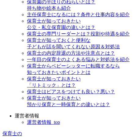
保育園の芋ほりのねらいとは？
持ち物や絵本も紹介
主任保育士になるには？条件と仕事内容を紹介
保育士が知っておきたい
公立・私立保育園の違いとは？
保育士の専門リーダーとは？役割や待遇を紹介
保育士が知っておくと便利な
子どもが話を聞いてくれない原因＆対処法
保育士の内定辞退の方法や注意点とは？
一年目の保育士のよくある悩みと対処法を紹介
保育士からベビーシッターに転職するなら
知っておきたいポイントとは
保育士が知っておきたい
「リトミック」とは？
保育士はピアスをつけても良い？悪い？
保育士が知っておきたい
預かり保育と一時保育との違いとは？
運営者情報
運営者情報_top
保育士の