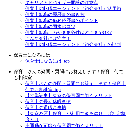
キャリアアドバイザー面談の注意点
保育士の転職エージェント（紹介会社）活用術
保育士転職の履歴書の書き方
保育士転職の職務経歴書のポイント
保育士転職の面接のコツ
保育士転職、わがまま条件はどこまでOK?
こんな会社には注意！
保育士の転職エージェント（紹介会社）の評判
保育士になるには
保育士になるには_top
保育士さんの疑問・質問にお答えします！保育士何で
も相談室
保育士さんの疑問・質問にお答えします！保育士
何でも相談室_top
【特集記事】東京の保育園で働くメリット
保育士の長期休暇事情
保育士の退職金事情
【東京23区】保育士が利用できる借り上げ社宅制
度とは
車通勤が可能な保育園で働くメリット