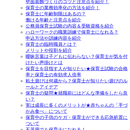
壁面装飾づくりのコツと注意点を紹介！
保育士の業務効率化の方法を紹介！
保育士に年齢制限はあるの？
働ける年齢と注意点を紹介
公務員保育士試験の内容＆受験資格を紹介
ハローワークの職業訓練で保育士になれる？
申込方法や訓練内容を紹介
保育士の臨時職員とは？
メリットや役割を紹介
曖昧言葉は子どもに伝わらない？保育士が気を付
けたい声掛けとは
保育士を目指す人が知りたい★保育士試験の合格
率と保育士の有効求人倍率
粘土遊びは何歳から？保育士が知りたい遊びのル
ールとアイデア
保育士の疑問★就職前にはどんな準備をしたら良
い？
実は成長に多くのメリットが★赤ちゃんの「手づ
かみ食べ」について
保育中の子供のケガ・保育士ができる応急処置に
ついて
不器用でも保育士になれる！