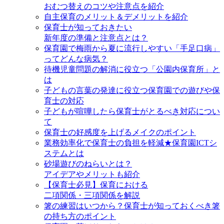
おむつ替えのコツや注意点を紹介
自主保育のメリット＆デメリットを紹介
保育士が知っておきたい
新年度の準備と注意点とは？
保育園で梅雨から夏に流行しやすい「手足口病」
ってどんな病気？
待機児童問題の解消に役立つ「公園内保育所」と
は
子どもの言葉の発達に役立つ保育園での遊びや保
育士の対応
子どもが喧嘩したら保育士がとるべき対応につい
て
保育士の好感度を上げるメイクのポイント
業務効率化で保育士の負担を軽減★保育園ICTシ
ステムとは
砂場遊びのねらいとは？
アイデアやメリットも紹介
【保育士必見】保育における
二項関係・三項関係を解説
箸の練習はいつから？保育士が知っておくべき箸
の持ち方のポイント