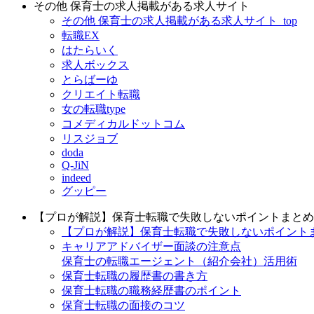
その他 保育士の求人掲載がある求人サイト
その他 保育士の求人掲載がある求人サイト_top
転職EX
はたらいく
求人ボックス
とらばーゆ
クリエイト転職
女の転職type
コメディカルドットコム
リスジョブ
doda
Q-JiN
indeed
グッピー
【プロが解説】保育士転職で失敗しないポイントまとめ
【プロが解説】保育士転職で失敗しないポイントまと
キャリアアドバイザー面談の注意点
保育士の転職エージェント（紹介会社）活用術
保育士転職の履歴書の書き方
保育士転職の職務経歴書のポイント
保育士転職の面接のコツ