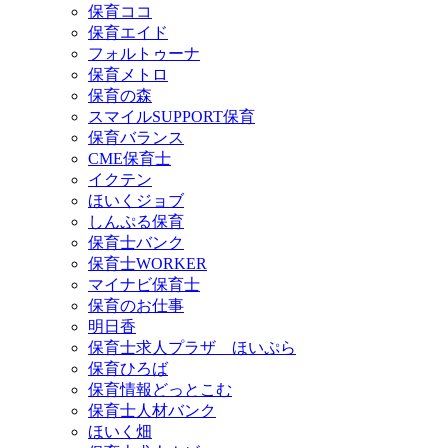
保育ココ
保育エイド
フォルトゥーナ
保育メトロ
保育の森
スマイルSUPPORT保育
保育バランス
CME保育士
イクテン
ほいくジョブ
しんぷる保育
保育士バンク
保育士WORKER
マイナビ保育士
保育のお仕事
明日香
保育士求人プラザ ほいぷら
保育ひろば
保育情報どっとこむ
保育士人材バンク
ほいく畑