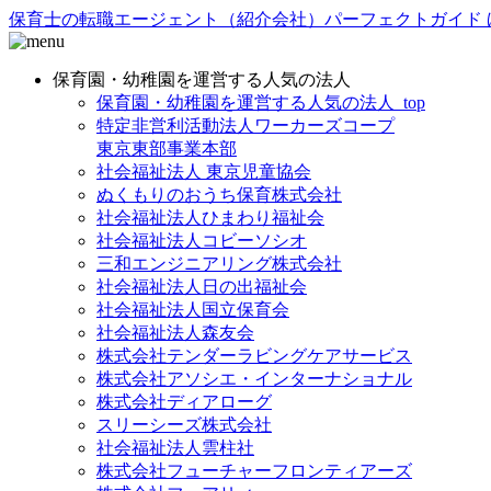
保育士の転職エージェント（紹介会社）パーフェクトガイド 
保育園・幼稚園を運営する人気の法人
保育園・幼稚園を運営する人気の法人_top
特定非営利活動法人ワーカーズコープ
東京東部事業本部
社会福祉法人 東京児童協会
ぬくもりのおうち保育株式会社
社会福祉法人ひまわり福祉会
社会福祉法人コビーソシオ
三和エンジニアリング株式会社
社会福祉法人日の出福祉会
社会福祉法人国立保育会
社会福祉法人森友会
株式会社テンダーラビングケアサービス
株式会社アソシエ・インターナショナル
株式会社ディアローグ
スリーシーズ株式会社
社会福祉法人雲柱社
株式会社フューチャーフロンティアーズ