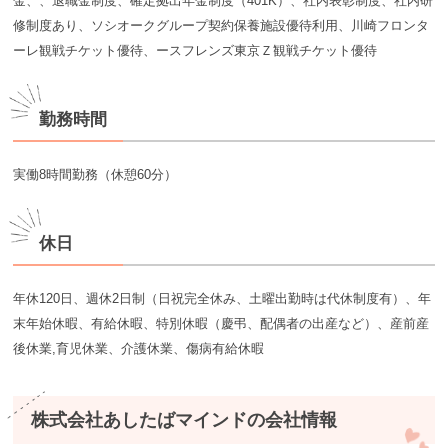
金、、退職金制度、確定拠出年金制度（401K）、社内表彰制度、社内研
修制度あり、ソシオークグループ契約保養施設優待利用、川崎フロンタ
ーレ観戦チケット優待、ースフレンズ東京Ｚ観戦チケット優待
勤務時間
実働8時間勤務（休憩60分）
休日
年休120日、週休2日制（日祝完全休み、土曜出勤時は代休制度有）、年
末年始休暇、有給休暇、特別休暇（慶弔、配偶者の出産など）、産前産
後休業,育児休業、介護休業、傷病有給休暇
株式会社あしたばマインドの会社情報