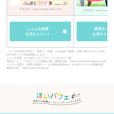
引用元HP：https://simple-hoiku.com/
引用元HP：https://www.hoik
しんぷる保育
保育士バン
公式サイトへ！
公式サイトへ
（※）2023年6月時点で「保育士 転職」とGoogleで検索した際に表示された上位30
社を当サイトが独自調査したもの。
しんぷる保育…Googleビジネスプロフィールの口コミ数
保育士バンク…公式サイトの公開求人数。参照元URL：https://www.hoikushibank.com/
マイナビ保育士…保育士転職サイト４年連続認知度No.1 ※GMOリサーチの調査結果。
参照元URL：https://hoiku.mynavi.jp/