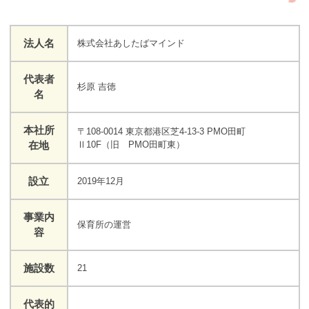
法人名
株式会社あしたばマインド
代表者
杉原 吉徳
名
本社所
〒108-0014 東京都港区芝4-13-3 PMO田町
在地
Ⅱ10F（旧 PMO田町東）
設立
2019年12月
事業内
保育所の運営
容
施設数
21
代表的