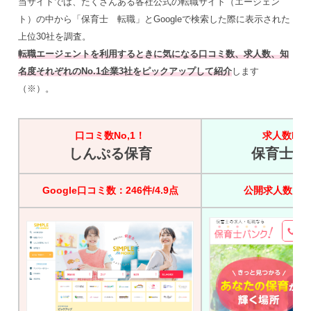
当サイトでは、たくさんある各社公式の転職サイト（エージェン
ト）の中から「保育士 転職」とGoogleで検索した際に表示された
上位30社を調査。
転職エージェントを利用するときに気になる口コミ数、求人数、知
名度それぞれのNo.1企業3社をピックアップして紹介
します
（※）。
口コミ数No,1！
求人数No,
しんぷる保育
保育士バ
Google口コミ数：246件/4.9点
公開求人数：45