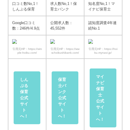
口コミ数No,1！
求人数No,1！
保
知名度No,1！
マ
しんぷる保育
育士バンク
イナビ保育士
Google口コミ
公開求人数：
認知度調査4年連
数：246件/4.9点
45,552件
続No.1
引用元HP：https://sim
引用元HP：https://ww
引用元HP：https://hoi
ple-hoiku.com/
w.hoikushibank.com/
ku.mynavi.jp/
マイ
しん
保育
ナビ
ぷる
士バ
保育
保育
ンク
士
公式
公式
公式
サイ
サイ
サイ
ト
ト
ト
へ！
へ！
へ！