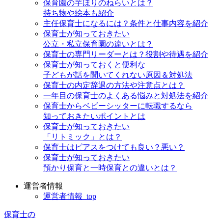
保育園の芋ほりのねらいとは？
持ち物や絵本も紹介
主任保育士になるには？条件と仕事内容を紹介
保育士が知っておきたい
公立・私立保育園の違いとは？
保育士の専門リーダーとは？役割や待遇を紹介
保育士が知っておくと便利な
子どもが話を聞いてくれない原因＆対処法
保育士の内定辞退の方法や注意点とは？
一年目の保育士のよくある悩みと対処法を紹介
保育士からベビーシッターに転職するなら
知っておきたいポイントとは
保育士が知っておきたい
「リトミック」とは？
保育士はピアスをつけても良い？悪い？
保育士が知っておきたい
預かり保育と一時保育との違いとは？
運営者情報
運営者情報_top
保育士の