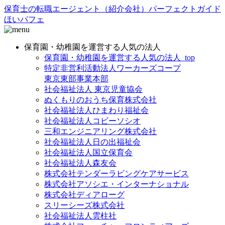
保育士の転職エージェント（紹介会社）パーフェクトガイド
ほいパフェ
保育園・幼稚園を運営する人気の法人
保育園・幼稚園を運営する人気の法人_top
特定非営利活動法人ワーカーズコープ
東京東部事業本部
社会福祉法人 東京児童協会
ぬくもりのおうち保育株式会社
社会福祉法人ひまわり福祉会
社会福祉法人コビーソシオ
三和エンジニアリング株式会社
社会福祉法人日の出福祉会
社会福祉法人国立保育会
社会福祉法人森友会
株式会社テンダーラビングケアサービス
株式会社アソシエ・インターナショナル
株式会社ディアローグ
スリーシーズ株式会社
社会福祉法人雲柱社