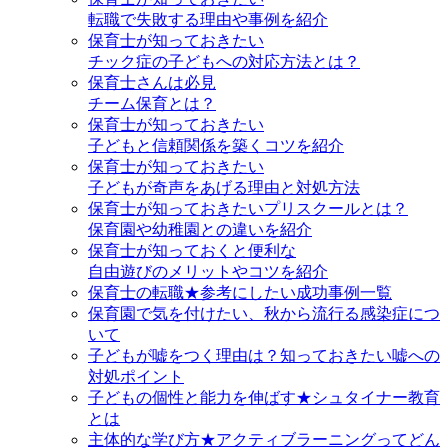
転職で失敗する理由や事例を紹介
保育士が知っておきたい
チック症の子どもへの対応方法とは？
保育士さんは必見
チーム保育とは？
保育士が知っておきたい
子どもと信頼関係を築くコツを紹介
保育士が知っておきたい
子どもが奇声をあげる理由と対処方法
保育士が知っておきたいプリスクールとは？
保育園や幼稚園との違いを紹介
保育士が知っておくと便利な
自由遊びのメリットやコツを紹介
保育士の転職★参考にしたい成功事例一覧
保育園で気を付けたい、秋から流行る感染症につ
いて
子どもが嘘をつく理由は？知っておきたい嘘への
対処ポイント
子どもの個性と能力を伸ばす★シュタイナー教育
とは
主体的な学び方★アクティブラーニングってどん