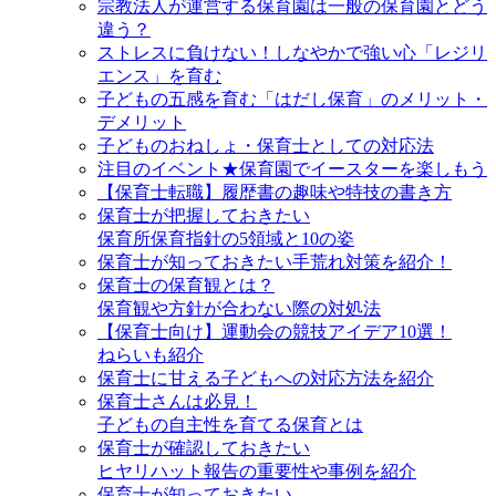
宗教法人が運営する保育園は一般の保育園とどう
違う？
ストレスに負けない！しなやかで強い心「レジリ
エンス」を育む
子どもの五感を育む「はだし保育」のメリット・
デメリット
子どものおねしょ・保育士としての対応法
注目のイベント★保育園でイースターを楽しもう
【保育士転職】履歴書の趣味や特技の書き方
保育士が把握しておきたい
保育所保育指針の5領域と10の姿
保育士が知っておきたい手荒れ対策を紹介！
保育士の保育観とは？
保育観や方針が合わない際の対処法
【保育士向け】運動会の競技アイデア10選！
ねらいも紹介
保育士に甘える子どもへの対応方法を紹介
保育士さんは必見！
子どもの自主性を育てる保育とは
保育士が確認しておきたい
ヒヤリハット報告の重要性や事例を紹介
保育士が知っておきたい