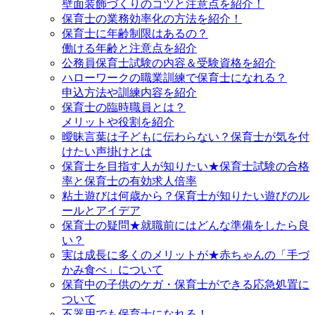
壁面装飾づくりのコツと注意点を紹介！
保育士の業務効率化の方法を紹介！
保育士に年齢制限はあるの？
働ける年齢と注意点を紹介
公務員保育士試験の内容＆受験資格を紹介
ハローワークの職業訓練で保育士になれる？
申込方法や訓練内容を紹介
保育士の臨時職員とは？
メリットや役割を紹介
曖昧言葉は子どもに伝わらない？保育士が気を付
けたい声掛けとは
保育士を目指す人が知りたい★保育士試験の合格
率と保育士の有効求人倍率
粘土遊びは何歳から？保育士が知りたい遊びのル
ールとアイデア
保育士の疑問★就職前にはどんな準備をしたら良
い？
実は成長に多くのメリットが★赤ちゃんの「手づ
かみ食べ」について
保育中の子供のケガ・保育士ができる応急処置に
ついて
不器用でも保育士になれる！