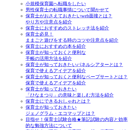
小規模保育園へ転職をしたい
男性保育士の転職事情について聞かせて
保育士がおさえておきたいweb面接とは？
やり方や注意点を紹介
保育士におすすめのストレッチ法を紹介
保育士必見！
ままごと遊びをする時のコツや注意点を紹介
保育士におすすめの本を紹介
保育士が知っておくと便利な
手帳の活用方法を紹介
保育士が知っておきたいパネルシアターとは？
保育で使えるアイデアを紹介
保育士が知っておくと便利なペープサートとは？
保育で使えるアイデアを紹介
保育士が知っておきたい
「ひなまつり」の意味と楽しむ方法を紹介
保育士にできるおしゃれとは？
保育士が知っておきたい
ジェノグラム・エコマップとは？
目指せ！保育士試験合格★筆記試験の内容と効率
的な勉強方法について