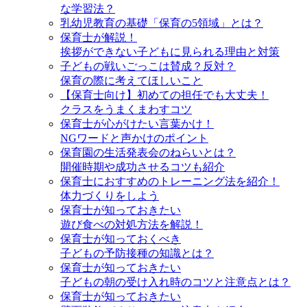
な学習法？
乳幼児教育の基礎「保育の5領域」とは？
保育士が解説！
挨拶ができない子どもに見られる理由と対策
子どもの戦いごっこは賛成？反対？
保育の際に考えてほしいこと
【保育士向け】初めての担任でも大丈夫！
クラスをうまくまわすコツ
保育士が心がけたい言葉かけ！
NGワードと声かけのポイント
保育園の生活発表会のねらいとは？
開催時期や成功させるコツも紹介
保育士におすすめのトレーニング法を紹介！
体力づくりをしよう
保育士が知っておきたい
遊び食べの対処方法を解説！
保育士が知っておくべき
子どもの予防接種の知識とは？
保育士が知っておきたい
子どもの朝の受け入れ時のコツと注意点とは？
保育士が知っておきたい