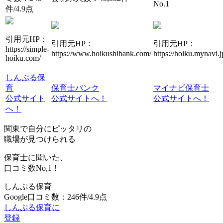
No.1
件/4.9点
引用元HP：
引用元HP：
引用元HP：
https://simple-
https://www.hoikushibank.com/
https://hoiku.mynavi.j
hoiku.com/
しんぷる保
育
保育士バンク
マイナビ保育士
公式サイト
公式サイトへ！
公式サイトへ！
へ！
関東で自分にピッタリの
職場が見つけられる
保育士に聞いた、
口コミ数
No,1！
しんぷる保育
Google口コミ数：246件/4.9点
しんぷる保育に
登録