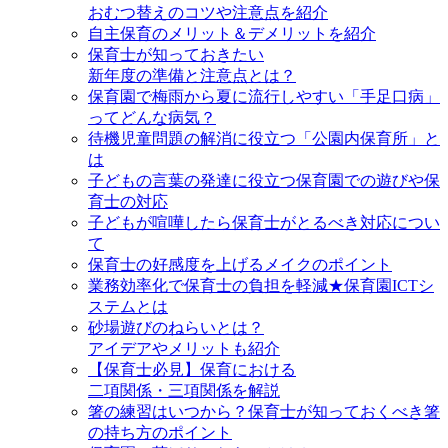
おむつ替えのコツや注意点を紹介
自主保育のメリット＆デメリットを紹介
保育士が知っておきたい
新年度の準備と注意点とは？
保育園で梅雨から夏に流行しやすい「手足口病」
ってどんな病気？
待機児童問題の解消に役立つ「公園内保育所」と
は
子どもの言葉の発達に役立つ保育園での遊びや保
育士の対応
子どもが喧嘩したら保育士がとるべき対応につい
て
保育士の好感度を上げるメイクのポイント
業務効率化で保育士の負担を軽減★保育園ICTシ
ステムとは
砂場遊びのねらいとは？
アイデアやメリットも紹介
【保育士必見】保育における
二項関係・三項関係を解説
箸の練習はいつから？保育士が知っておくべき箸
の持ち方のポイント