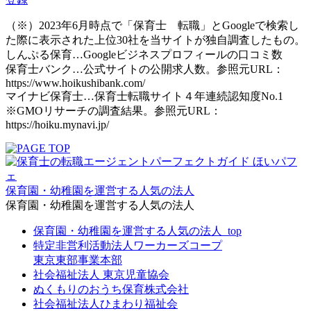
（※）2023年6月時点で「保育士 転職」とGoogleで検索し
た際に表示された上位30社を当サイトが独自調査したもの。
しんぷる保育…Googleビジネスプロフィールの口コミ数
保育士バンク…公式サイトの公開求人数。参照元URL：
https://www.hoikushibank.com/
マイナビ保育士…保育士転職サイト４年連続認知度No.1
※GMOリサーチの調査結果。参照元URL：
https://hoiku.mynavi.jp/
保育園・幼稚園を運営する人気の法人
保育園・幼稚園を運営する人気の法人
保育園・幼稚園を運営する人気の法人_top
特定非営利活動法人ワーカーズコープ
東京東部事業本部
社会福祉法人 東京児童協会
ぬくもりのおうち保育株式会社
社会福祉法人ひまわり福祉会