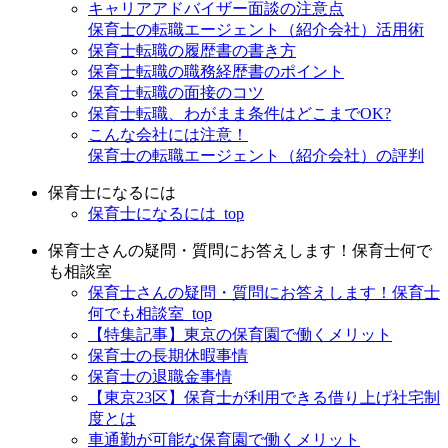
キャリアアドバイザー面談の注意点
保育士の転職エージェント（紹介会社）活用術
保育士転職の履歴書の書き方
保育士転職の職務経歴書のポイント
保育士転職の面接のコツ
保育士転職、わがまま条件はどこまでOK?
こんな会社には注意！
保育士の転職エージェント（紹介会社）の評判
保育士になるには
保育士になるには_top
保育士さんの疑問・質問にお答えします！保育士何で
も相談室
保育士さんの疑問・質問にお答えします！保育士
何でも相談室_top
【特集記事】東京の保育園で働くメリット
保育士の長期休暇事情
保育士の退職金事情
【東京23区】保育士が利用できる借り上げ社宅制
度とは
車通勤が可能な保育園で働くメリット