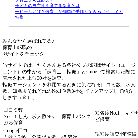
子どもの自主性を育てる保育とは
モビールとは？保育士が簡単に手作りできるアイディア
特集
みんなから選ばれてる♪
保育士転職の
3サイト
をチェック
当サイトでは、たくさんある各社公式の転職サイト（エージ
ェント）の中から「保育士 転職」とGoogleで検索した際に
表示された上位30社を調査。
転職エージェントを利用するときに気になる口コミ数、求人
数、知名度それぞれのNo.1企業3社をピックアップして紹介
します（※）。
口コミ数
知名度No,1！
マイ
No,1！
しん
求人数No,1！
保育士バンク
ビ保育士
ぷる保育
Google口コ
認知度調査4年連続
ミ数：246
公開求人数：45,552件