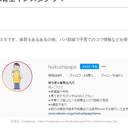
ンスタです。保育士あるあるの他、パパ目線で子育てのコツ情報などを発
引用元：Instagram https://instagram.com/hoikushipapa?utm_medium=copy_link