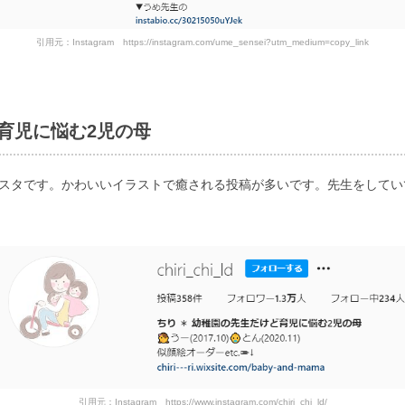
引用元：Instagram https://instagram.com/ume_sensei?utm_medium=copy_link
ど育児に悩む2児の母
ンスタです。かわいいイラストで癒される投稿が多いです。先生をしてい
引用元：Instagram https://www.instagram.com/chiri_chi_ld/