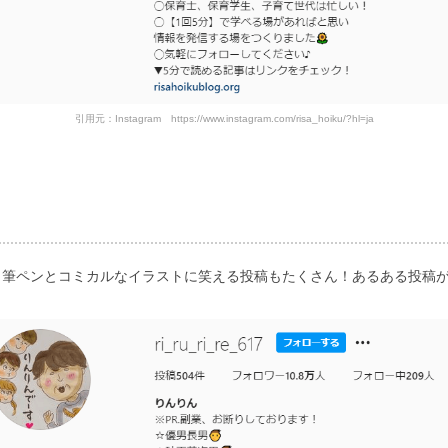
引用元：Instagram https://www.instagram.com/risa_hoiku/?hl=ja
。筆ペンとコミカルなイラストに笑える投稿もたくさん！あるある投稿