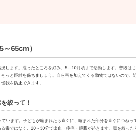
～65cm）
没します。湿ったところを好み、5～10月頃まで活動します。普段は
、そっと距離を保ちましょう。自ら害を加えてくる動物ではないので、
と怪我を防止できます。
毒を絞って！
なっています。子どもが噛まれたら直ぐに、噛まれた部分を直ぐにつねっ
る毒ではなく、20～30分で出血・疼痛・腫脹が起きます。毒を絞っ