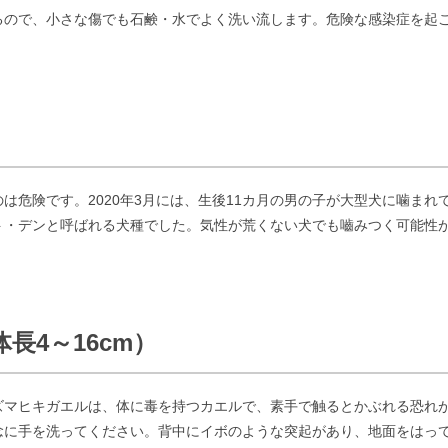
るので、小さな傷でも石鹸・水でよく洗い流します。危険な感染症を起
。
は危険です。2020年3月には、生後11カ月の男の子が大型犬に噛ま
ト・デンと呼ばれる犬種でした。気性が荒くない犬でも嚙みつく可能性
長4～16cm）
ズマヒキガエルは、体に毒を持つカエルで、素手で触るとかぶれる恐れ
念に手を洗ってください。背中にイボのような突起があり、地面をはっ