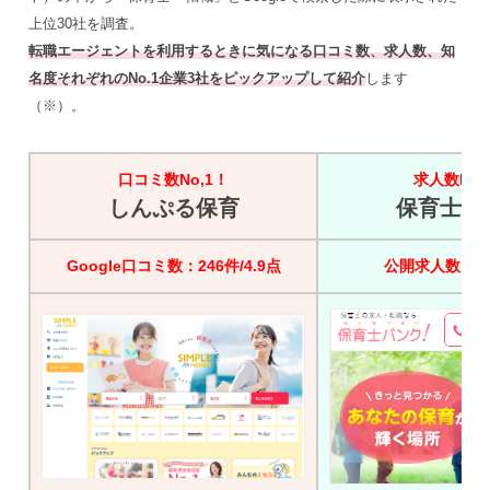
上位30社を調査。
転職エージェントを利用するときに気になる口コミ数、求人数、知
名度それぞれのNo.1企業3社をピックアップして紹介
します
（※）。
口コミ数No,1！
求人数No,
しんぷる保育
保育士バ
Google口コミ数：246件/4.9点
公開求人数：45